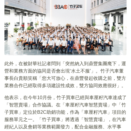
此外，在被財華社記者問到「突然納入到鼎豐集團麾下，運
營和業務方面的協同是否會出現‘水土不服’」。竹子汽車董
事長白貴順笑稱「您大可放心，在鼎豐發起收購之前，雙方
業務合作已經取得多項建設性成效，雙方協同效應很好」。
他表示，在今年10月份，竹子買車已經與車厘籽汽車達成了
「智慧賣場」合作協議。在「車厘籽汽車智慧賣場」中「竹
子買車」定位於B2C助銷功能，作為「車厘籽汽車」項目的
服務單元之一。「竹子買車」將透過「智慧賣場」，在汽車
經紀人以及會銷等業務範圍發力，配合金融服務、水平事