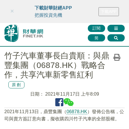
財華智庫網
FINTV
FINMETA
財華證券
媒體矩陣
下載財華財經APP
×
下載APP
智庫沙龍
聯絡我們
把握投資先機
訂閱
简
竹子汽車董事長白貴順：與鼎
豐集團（06878.HK）戰略合
作，共享汽車新零售紅利
原創
日期：
2021年11月17日 上午8:09
2021年11月13日，鼎豐集團（
06878.HK
）發佈公告稱，公
司與賣方簽訂意向書，擬收購四川竹子汽車的全部股權。