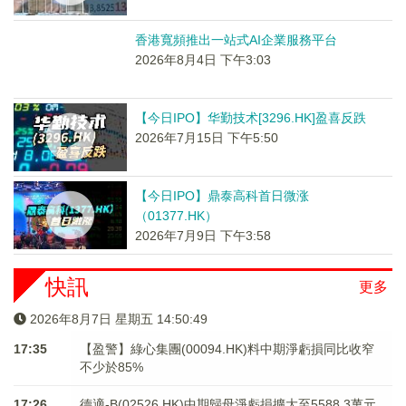
香港寬頻推出一站式AI企業服務平台
2026年8月4日 下午3:03
【今日IPO】华勤技术[3296.HK]盈喜反跌
2026年7月15日 下午5:50
【今日IPO】鼎泰高科首日微涨
（01377.HK）
2026年7月9日 下午3:58
快訊
更多
2026年8月7日 星期五 14:50:50
17:35
【盈警】綠心集團(00094.HK)料中期淨虧損同比收窄
不少於85%
17:26
德適-B(02526.HK)中期歸母淨虧損擴大至5588.3萬元