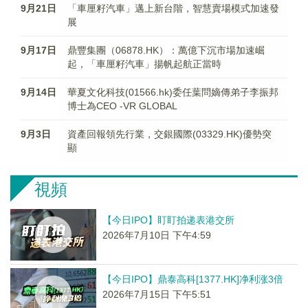
9月21日
「車厘籽汽車」邁上新台階，智慧賣場模式加速發
展
9月17日
鼎豐集團（06878.HK）：萬億下沉市場加速崛
起，「車厘籽汽車」揚帆起航正當時
9月14日
華夏文化科技(01566.hk)委任葉問嫡傳弟子李振邦
博士為CEO -VR GLOBAL
9月3日
資產回報領先行業，交銀國際(03329.HK)優勢突
顯
視頻
【今日IPO】盯盯拍递表港交所
2026年7月10日 下午4:59
【今日IPO】鼎泰高科[1377.HK]净利涨3倍
2026年7月15日 下午5:51