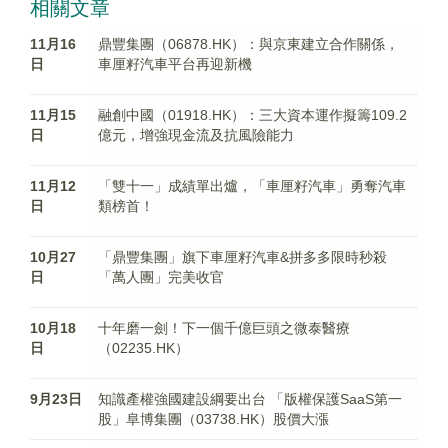
相關文章
11月16
鼎豐集團（06878.HK）：與京東建立合作關係，
日
車厘籽汽車平台再迎新機
11月15
融創中國（01918.HK）：三大資本運作擬籌109.2
日
億元，增強現金流及抗風險能力
11月12
「雙十一」成績單出爐，「車厘籽汽車」勇奪汽車
日
類榜首！
10月27
「鼎豐集團」旗下車厘籽汽車&拼多多限時秒殺
日
「萬人團」完美收官
10月18
十年磨一劍！下一個千億巨頭之微泰醫療
日
（02235.HK）
9月23日
知識產權強國建設綱要出台 「版權保護SaaS第一
股」阜博集團（03738.HK）股價大漲