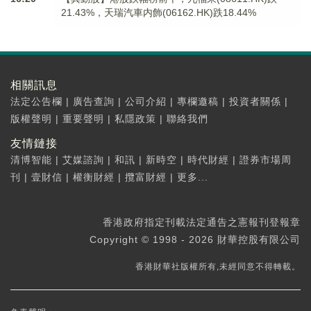
21.43%，天瑞汽車内飾(06162.HK)跌18.44%
相關訊息
法定公告欄
|
廣告查詢
|
公司介紹
|
專欄邀稿
|
投資者關係
|
版權聲明
|
重要聲明
|
私隱政策
|
聯絡我們
友情鏈接
清博智能
|
艾媒諮詢
|
和訊
|
新時空
|
時代財經
|
證券市場周
刊
|
壹財信
|
權衡財經
|
攬富財經
|
更多...
香港政府指定刊載法定通告之憲報刊登報章
Copyright © 1998 - 2026 財華控股有限公司
香港財華社版權所有,未經同意不得轉載。