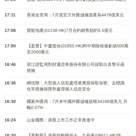
17:11
香港金管局：7月底官方外匯儲備資產為4478億美元
17:08
寶龍地產(01238.HK)7月合約銷售額約5.5億元
17:00
【盈警】中慶股份(01855.HK)料中期除稅後虧損500萬
至2000萬元
16:46
浙江證監局對財通證券股份有限公司採取出具警示函
措施
16:36
網信辦：大型個人信息處理者應當採取加密、去標識
化等措施保障所處理個人信息安全
16:30
國家外匯局：7月末中國外匯儲備規模34188億美元 升
幅0.07%
16:24
山金國際：港股上市工作正常推進中
16:20
【異動股】港股跌幅榜前十，九福來(08611.HK)跌