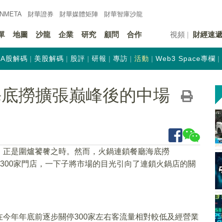
INMETA
財華證券
財華
媒體矩陣
財華
智庫沙龍
單
地圖
沙龍
企業
研究
顧問
合作
視頻
財經速
A股解碼
美股解碼
股評
研報
專訪
活動
Web3 Space專欄
海底撈擴張巅峰後的中場
，正是圍爐饕餮之時。然而，火鍋連鎖餐廳海底撈
關停300家門店，一下子將市場的目光引向了連鎖火鍋店的關
今年年底前逐步關停300家左右客流量相對較低及經營業