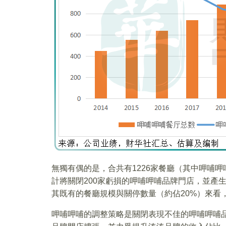
無獨有偶的是，合共有1226家餐廳（其中呷哺呷
計將關閉200家虧損的呷哺呷哺品牌門店，並產生
其既有的餐廳規模與關停數量（約佔20%）來看
呷哺呷哺的調整策略是關閉表現不佳的呷哺呷哺