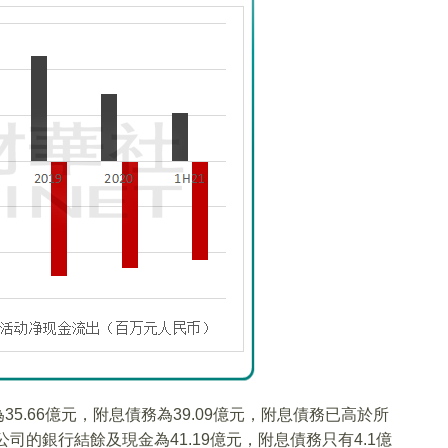
35.66億元，附息債務為39.09億元，附息債務已高於所
司的銀行結餘及現金為41.19億元，附息債務只有4.1億