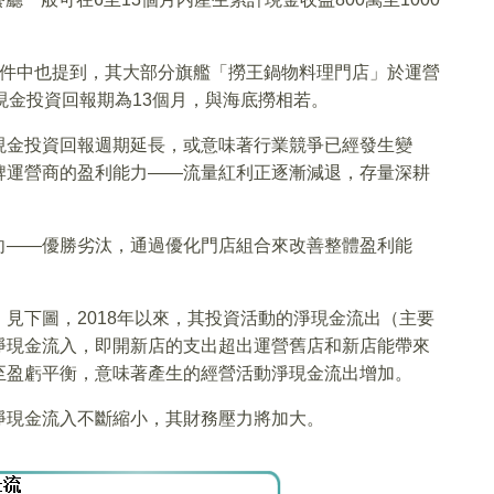
文件中也提到，其大部分旗艦「撈王鍋物料理門店」於運營
現金投資回報期為13個月，與海底撈相若。
現金投資回報週期延長，或意味著行業競爭已經發生變
牌運營商的盈利能力——流量紅利正逐漸減退，存量深耕
向——優勝劣汰，通過優化門店組合來改善整體盈利能
見下圖，2018年以來，其投資活動的淨現金流出（主要
淨現金流入，即開新店的支出超出運營舊店和新店能帶來
至盈虧平衡，意味著產生的經營活動淨現金流出增加。
淨現金流入不斷縮小，其財務壓力將加大。