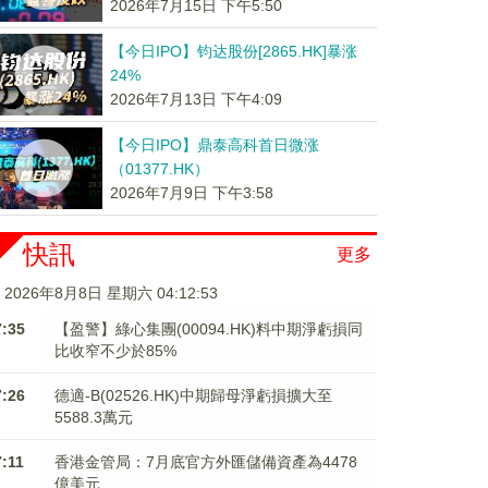
2026年7月15日 下午5:50
【今日IPO】钧达股份[2865.HK]暴涨
24%
2026年7月13日 下午4:09
【今日IPO】鼎泰高科首日微涨
（01377.HK）
2026年7月9日 下午3:58
快訊
更多
2026年8月8日 星期六 04:12:54
7:35
【盈警】綠心集團(00094.HK)料中期淨虧損同
比收窄不少於85%
7:26
德適-B(02526.HK)中期歸母淨虧損擴大至
5588.3萬元
7:11
香港金管局：7月底官方外匯儲備資產為4478
億美元