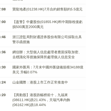
7:08
寶龍地產(01238.HK)7月合約銷售額約5.5億元
7:00
【盈警】中慶股份(01855.HK)料中期除稅後虧
損500萬至2000萬元
6:46
浙江證監局對財通證券股份有限公司採取出具
警示函措施
6:36
網信辦：大型個人信息處理者應當採取加密、
去標識化等措施保障所處理個人信息安全
6:30
國家外匯局：7月末中國外匯儲備規模34188億
美元 升幅0.07%
6:24
山金國際：港股上市工作正常推進中
6:20
【異動股】港股跌幅榜前十，九福來
(08611.HK)跌21.43%，天瑞汽車内飾
(06162.HK)跌18.44%