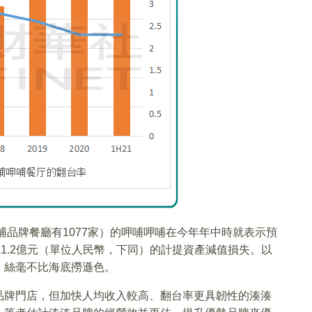
哺品牌餐廳有1077家）的呷哺呷哺在今年年中時就表示預
1.2億元（單位人民幣，下同）的計提資產減值損失。以
，絲毫不比海底撈遜色。
品牌門店，但加快人均收入較高、翻台率更具韌性的湊湊