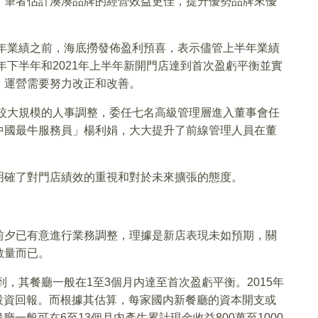
，筆者估計湊湊品牌的經營效益更佳，提升優勢品牌來優
半年業績之前，海底撈發佈盈利預喜，表示儘管上半年業績
年下半年和2021年上半年新開門店達到首次盈虧平衡並實
、運營需要努力改正和改善。
了較大規模的人事調整，委任七名高級管理層進入董事會任
中國最牛服務員」楊利娟，大大提升了前線管理人員在董
明確了對門店績效的重視和對於未來擴張的態度。
前夕已有意進行業務調整，理據是新店表現未如預期，關
數量而已。
到，其餐廳一般在1至3個月内達至首次盈虧平衡。2015年
金投資回報。而根據其估算，每家國内新餐廳的資本開支或
廳一般可在6至13個月内產生累計現金收益800萬至1000