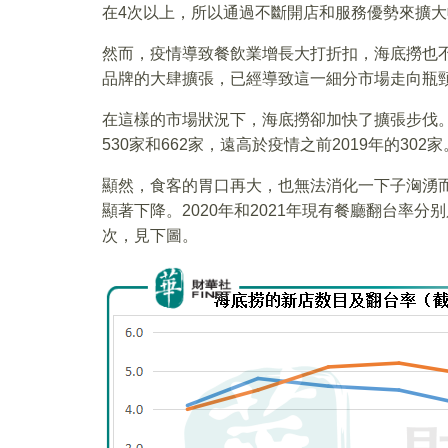
在4次以上，所以通過不斷開店和服務優勢來擴
然而，疫情導致餐飲業增長大打折扣，海底撈也
品牌的大肆擴張，已經導致這一細分市場走向瓶
在這樣的市場狀況下，海底撈卻加快了擴張步伐。海
530家和662家，遠高於疫情之前2019年的302家
顯然，食客的胃口再大，也無法消化一下子洶湧
顯著下降。2020年和2021年現有餐廳翻台率分别只
次，見下圖。