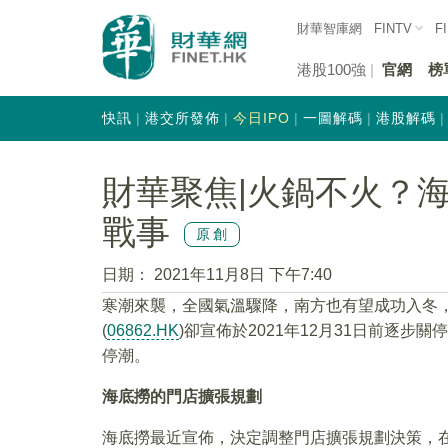
財華智庫網
FINTV
F
港股100強
官網
榜
快訊
港交所發佈
今日IPO
一圖解碼
港股解碼
財華聚焦|火鍋不火？
戰事
原創
日期：
2021年11月8日 下午7:40
寒潮來襲，全國氣溫驟降，南方也有望成功入冬
(
06862.HK
)卻宣佈於2021年12月31日前逐步
停潮。
海底撈的門店擴張規劃
海底撈最近宣佈，決定調整門店擴張規劃決策，在