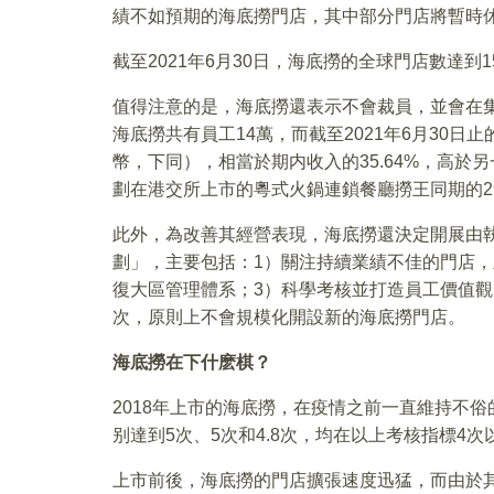
績不如預期的海底撈門店，其中部分門店將暫時
截至2021年6月30日，海底撈的全球門店數達到
值得注意的是，海底撈還表示不會裁員，並會在集團
海底撈共有員工14萬，而截至2021年6月30日
幣，下同），相當於期内收入的35.64%，高於
劃在港交所上市的粵式火鍋連鎖餐廳撈王同期的29
此外，為改善其經營表現，海底撈還決定開展由
劃」，主要包括：1）關注持續業績不佳的門店，
復大區管理體系；3）科學考核並打造員工價值觀
次，原則上不會規模化開設新的海底撈門店。
海底撈在下什麽棋？
2018年上市的海底撈，在疫情之前一直維持不俗的
别達到5次、5次和4.8次，均在以上考核指標4次
上市前後，海底撈的門店擴張速度迅猛，而由於