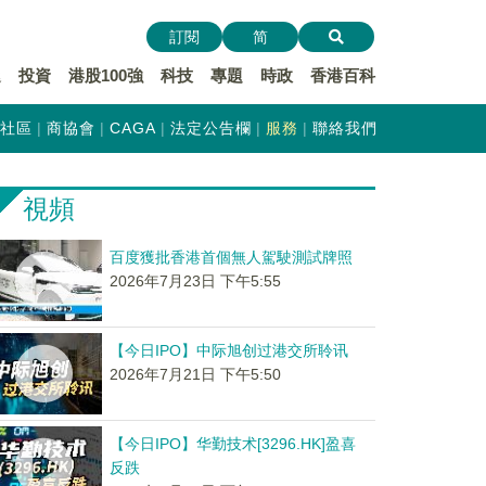
訂閱
简
遞
投資
港股100強
科技
專題
時政
香港百科
社區
商協會
CAGA
法定公告欄
服務
聯絡我們
視頻
百度獲批香港首個無人駕駛測試牌照
2026年7月23日 下午5:55
【今日IPO】中际旭创过港交所聆讯
2026年7月21日 下午5:50
【今日IPO】华勤技术[3296.HK]盈喜
反跌