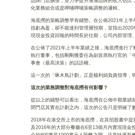
品牌門店擴張，並力爭提升湊湊品牌的收入佔比
化業務組合或是呷哺呷哺策略調整的邏輯。
海底撈的策略調整早有鋪墊。在公佈2021年上
扭虧為盈，卻不能達到管理層預期，並指出2020
現現金投資回報的時間長於往期，公司内部管理
在公佈了2021年上半年業績之後，海底撈進行
執行董事，包括剛剛獲委任為副首席執行官的「
事會（最高決策）的話語權。
這一次的「啄木鳥計劃」正是楊利娟負責領導，
這次的業務調整對海底撈有何影響？
從以上的鋪墊可以看出，海底撈在公佈中期業績
閉門店其實在計劃之内，這次的公告只是明確了
2018年在港交所上市的海底撈，在其招股書中提
及2016年的大部分餐廳在6至13個月内實現現
介於800萬至1000萬元人民幣之間，這意味著新餐