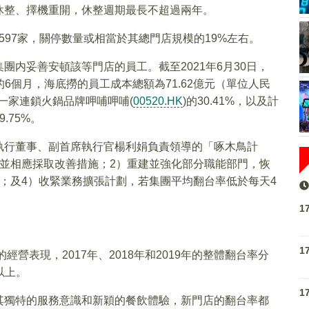
休整、擇機重開，休整週期最長不超過兩年。
1597家，關停數量或相當於其總門店規模的19%左右。
内妥善安頓該等門店的員工。截至2021年6月30日，
止的6個月，海底撈的員工成本總額為71.62億元（單位人民
另一家連鎖火鍋品牌呷哺呷哺(
00520.HK
)的30.41%，以及計
.75%。
執行董事、副首席執行官楊利娟負責領導的「啄木鳥計
並相應採取改善措施；2）重建並強化部分職能部門，恢
；及4）收緊業務擴張計劃，若集團平均翻台率低於每天4
1
1
經營表現，2017年、2018年和2019年的整體翻台率分
以上。
1
其獨特的服務意識和新穎的餐飲體驗，新門店的翻台率都