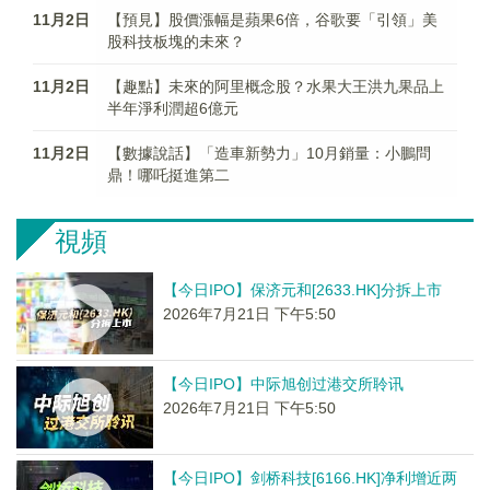
11月2日
【預見】股價漲幅是蘋果6倍，谷歌要「引領」美
股科技板塊的未來？
11月2日
【趣點】未來的阿里概念股？水果大王洪九果品上
半年淨利潤超6億元
11月2日
【數據說話】「造車新勢力」10月銷量：小鵬問
鼎！哪吒挺進第二
視頻
【今日IPO】保济元和[2633.HK]分拆上市
2026年7月21日 下午5:50
【今日IPO】中际旭创过港交所聆讯
2026年7月21日 下午5:50
【今日IPO】剑桥科技[6166.HK]净利增近两