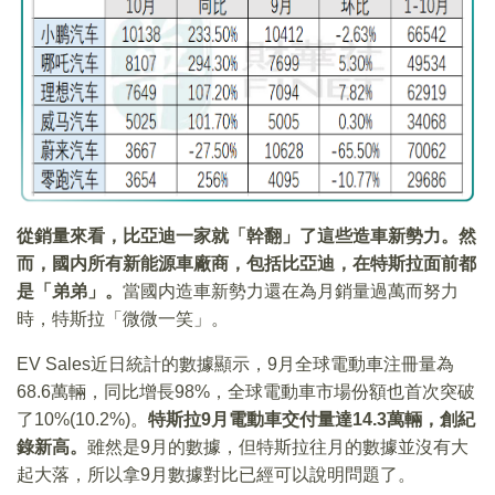
從銷量來看，比亞迪一家就「幹翻」了這些造車新勢力。然
而，國内所有新能源車廠商，包括比亞迪，在特斯拉面前都
是「弟弟」。
當國内造車新勢力還在為月銷量過萬而努力
時，特斯拉「微微一笑」。
EV Sales近日統計的數據顯示，9月全球電動車注冊量為
68.6萬輛，同比增長98%，全球電動車市場份額也首次突破
了10%(10.2%)。
特斯拉9月電動車交付量達14.3萬輛，創紀
錄新高。
雖然是9月的數據，但特斯拉往月的數據並沒有大
起大落，所以拿9月數據對比已經可以說明問題了。