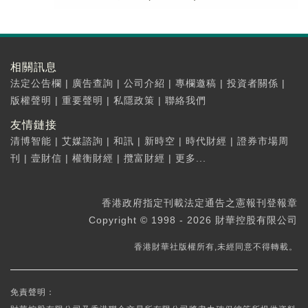
相關訊息
法定公告欄
|
廣告查詢
|
公司介紹
|
專欄邀稿
|
投資者關係
|
版權聲明
|
重要聲明
|
私隱政策
|
聯絡我們
友情鏈接
清博智能
|
艾媒諮詢
|
和訊
|
新時空
|
時代財經
|
證券市場周
刊
|
壹財信
|
權衡財經
|
攬富財經
|
更多...
香港政府指定刊載法定通告之憲報刊登報章
Copyright © 1998 - 2026 財華控股有限公司
香港財華社版權所有,未經同意不得轉載。
免責聲明：