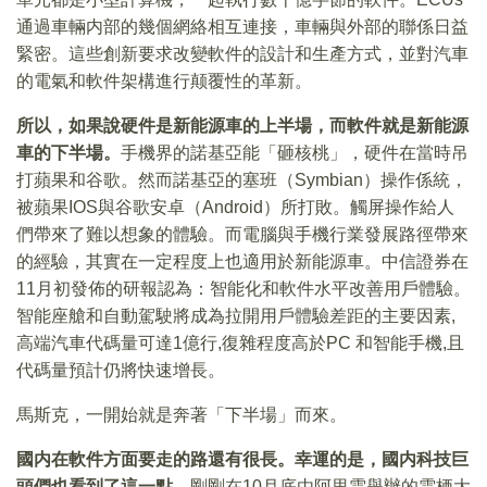
通過車輛内部的幾個網絡相互連接，車輛與外部的聯係日益
緊密。這些創新要求改變軟件的設計和生產方式，並對汽車
的電氣和軟件架構進行颠覆性的革新。
所以，如果說硬件是新能源車的上半場，而軟件就是新能源
車的下半場。
手機界的諾基亞能「砸核桃」，硬件在當時吊
打蘋果和谷歌。然而諾基亞的塞班（Symbian）操作係統，
被蘋果IOS與谷歌安卓（Android）所打敗。觸屏操作給人
們帶來了難以想象的體驗。而電腦與手機行業發展路徑帶來
的經驗，其實在一定程度上也適用於新能源車。中信證券在
11月初發佈的研報認為：智能化和軟件水平改善用戶體驗。
智能座艙和自動駕駛將成為拉開用戶體驗差距的主要因素,
高端汽車代碼量可達1億行,復雜程度高於PC 和智能手機,且
代碼量預計仍將快速增長。
馬斯克，一開始就是奔著「下半場」而來。
國内在軟件方面要走的路還有很長。幸運的是，國内科技巨
頭們也看到了這一點。
剛剛在10月底由阿里雲舉辦的雲栖大