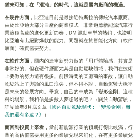
猶未可知，在「混沌」的時代，這就是國内廠商的機遇。
在硬件方面，
比亞迪目前是最接近特斯拉的傳統汽車廠商。
由於比亞迪大部分自產的商業模式，非常適應新能源汽車行
業這種高速的進化更新節奏，DMi混動車型的熱銷，也證明
比亞迪有出絕對爆款的能力。問題就在於智能化方向（軟件
層面）確實需要努力。
在軟件方面，
國内的造車新勢力做的「用戶體驗感」其實是
非常好的。但在硬件層面尤其是自動駕駛領域，我們在技術
上要做的努力還有很多。前段時間的某廠商的事故，讓自動
駕駛站上了輿論的風口浪尖，但不得不說，自動駕駛大概率
是未來的發展方向。畢竟，自己的車成為「變形金剛」這種
科幻場景，我相信是多數人夢想過的吧？（關於自動駕駛，
詳見筆者8月底文章
《國内自動駕駛現狀：「變形金剛」離
我們還有多遠？》
）
而回到投資上來看，
當前新能源行業的預期打得比較滿，行
業的高估值需要用更多的業績兌現來消化，在有更多業績兌