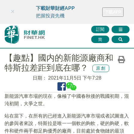
財華智庫網
FINTV
FINMETA
財華證券
媒體矩陣
下載財華財經APP
×
下載APP
智庫沙龍
聯絡我們
把握投資先機
訂閱
简
【趣點】國内的新能源廠商和
特斯拉差距到底在哪？
原創
日期：
2021年11月5日 下午7:28
新能源汽車市場的現在，像極了中國春秋後的戰國初期，混
沌初開，大爭之世。
站在當下，在所有的已經進入新能源汽車市場或者試圖進入
的參與者來說，特斯拉是唯一一個軟的夠軟，硬的夠硬，軟
件和硬件兩手都足夠優秀的廠商，目前處於食物鏈的最頂