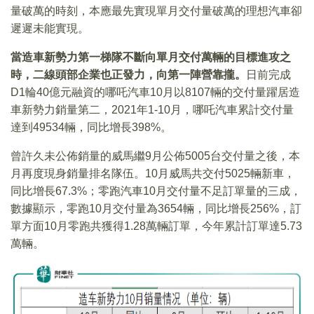
量破萬的時刻，本應最先實現單月交付量破萬的理想汽車卻
遲遲未能實現。
當造車新勢力第一梯隊不斷向單月交付萬輛的目標進攻之
時，二線頭部企業也正發力，向第一陣營靠攏。
日前完成
D1輪40億元融資的哪吒汽車10月以8107輛的交付量躍居造
車新勢力銷量第二，2021年1-10月，哪吒汽車累計交付量
達到49534輛，同比增長398%。
曾許久未公佈銷量的威馬繼9月公佈5005台交付量之後，本
月再度現身銷量排名隊伍。10月威馬共交付5025輛新車，
同比增長67.3%；零跑汽車10月交付量不足訂單量的三成，
數據顯示，零跑10月交付量為3654輛，同比增長256%，訂
單方面10月零跑共獲得1.28萬輛訂單，今年累計訂單達5.73
萬輛。