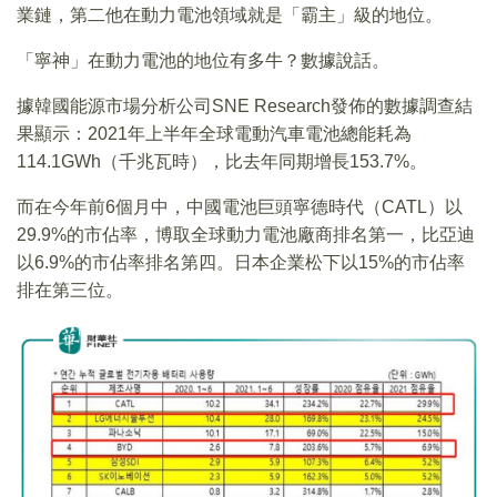
業鏈，第二他在動力電池領域就是「霸主」級的地位。
「寧神」在動力電池的地位有多牛？數據說話。
據韓國能源市場分析公司SNE Research發佈的數據調查結
果顯示：2021年上半年全球電動汽車電池總能耗為
114.1GWh（千兆瓦時），比去年同期增長153.7%。
而在今年前6個月中，中國電池巨頭寧德時代（CATL）以
29.9%的市佔率，博取全球動力電池廠商排名第一，比亞迪
以6.9%的市佔率排名第四。日本企業松下以15%的市佔率
排在第三位。