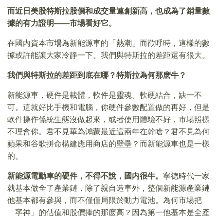
而近日美股特斯拉股價和成交量連創新高，也成為了銷量數
據的有力證明——市場看好它。
在國内資本市場為新能源車的「熱潮」而歡呼時，這樣的數
據或許能讓大家冷靜一下。我們與特斯拉的差距還有很大。
我們與特斯拉的差距到底在哪？特斯拉為何那麽牛？
新能源車，硬件是載體，軟件是靈魂。軟硬結合，缺一不
可。這就好比手機和電腦，你硬件參數配置做的再好，但是
軟件操作係統生態沒做起來，或者使用體驗不好，市場照樣
不理會你。君不見華為鴻蒙最近這兩年在幹啥？君不見為何
蘋果和谷歌拼命構建應用商店的壁壘？而新能源車也是一樣
的。
新能源電動車的硬件，不得不說，國内很牛。
寧德時代一家
就基本做全了產業鏈，除了親自造車外，整個新能源產業鏈
他基本都有參與，而不僅僅局限於動力電池。為何市場把
「寧神」的估值和股價捧的那麽高？因為第一他基本是全產