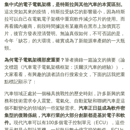
集中式的電子電氣架構，是特斯拉與其他汽車的本質區别。
這次突如其來的疫情，特斯拉受缺芯的影響最小，因為特斯
拉可以自己在電氣電子架構中重寫軟件減少芯片的使用。而
再看國内廠商，前段時間據說有某廠商在黑市上加價買芯
片，後官方發表澄清聲明。無論真假如何，不可否認的是，
今年「缺芯」的大環境，確實成為了新能源車產銷的一大瓶
頸。
為何電子電氣架構那麽重要？
筆者摘錄一篇論文的摘要（論
文標題《汽車電子電氣架構框架：沃爾沃汽車的經驗》），
大家看看，有興趣的讀者請自行搜索全文，下面的話我把重
點標記顯示了：
汽車領域正處於一個極具挑戰性的歷史時刻，許多新興的業
務和技術需求令人震驚。電氣化、自動駕駛和聯網汽車是這
個不斷變化的領域的一些駕駛需求。
汽車正日益成為軟件密
集型的復雜係統，汽車行業的大部分創新都是基於電子和軟
件。
現代汽車可以有100多個電子控制單元（ECU），這些
單元都是小型計算機，一起執行數十億字節的軟件。ECUs