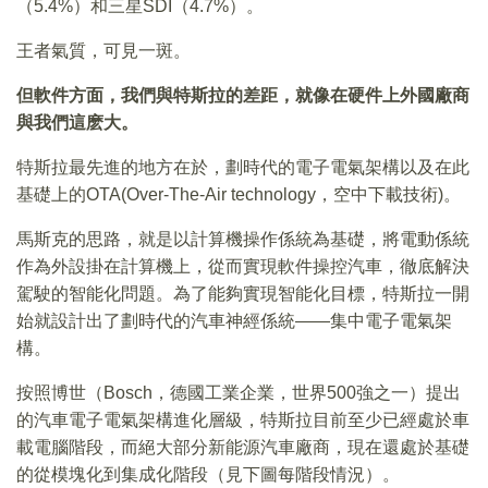
（5.4%）和三星SDI（4.7%）。
王者氣質，可見一斑。
但軟件方面，我們與特斯拉的差距，就像在硬件上外國廠商
與我們這麽大。
特斯拉最先進的地方在於，劃時代的電子電氣架構以及在此
基礎上的OTA(Over-The-Air technology，空中下載技術)。
馬斯克的思路，就是以計算機操作係統為基礎，將電動係統
作為外設掛在計算機上，從而實現軟件操控汽車，徹底解決
駕駛的智能化問題。為了能夠實現智能化目標，特斯拉一開
始就設計出了劃時代的汽車神經係統——集中電子電氣架
構。
按照博世（Bosch，德國工業企業，世界500強之一）提出
的汽車電子電氣架構進化層級，特斯拉目前至少已經處於車
載電腦階段，而絕大部分新能源汽車廠商，現在還處於基礎
的從模塊化到集成化階段（見下圖每階段情況）。