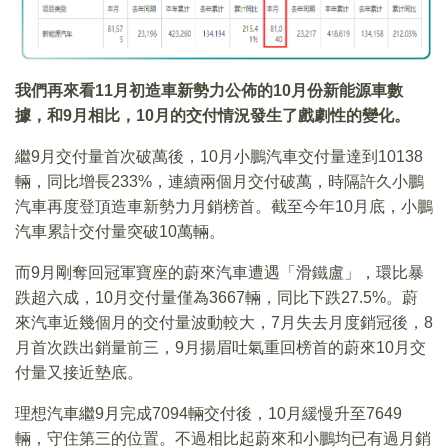
我們再來看11月初造車新勢力公佈的10月份新能源車數
據，和9月相比，10月的交付情況發生了戲劇性的變化。
繼9月交付量首次破萬後，10月小鵬汽車交付量達到10138
輛，同比增長233%，連續兩個月交付破萬，時隔許久小鵬
汽車再度登頂造車新勢力月銷榜首。截至今年10月底，小鵬
汽車累計交付量突破10萬輛。
而9月剛奪回冠軍寶座的蔚來汽車遭遇「滑鐵盧」，環比暴
跌超六成，10月交付量僅為3667輛，同比下跌27.5%。蔚
來汽車近幾個月的交付量波動較大，7月失去月度銷冠後，8
月首次跌出銷量前三，9月揚眉吐氣重回榜首的蔚來10月交
付量又接近墊底。
理想汽車繼9月完成7094輛交付後，10月緩慢升至7649
輛，守住第三的位置。不過相比起蔚來和小鵬均已有過月銷