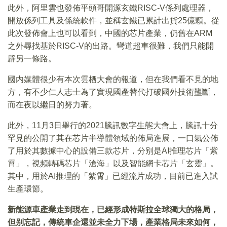
此外，阿里雲也發佈平頭哥開源玄鐵RISC-V係列處理器，
開放係列工具及係統軟件，並稱玄鐵已累計出貨25億顆。從
此次發佈會上也可以看到，中國的芯片產業，仍舊在ARM
之外尋找基於RISC-V的出路。彎道超車很難，我們只能開
辟另一條路。
國内媒體很少有本次雲栖大會的報道，但在我們看不見的地
方，有不少仁人志士為了實現國產替代打破國外技術壟斷，
而在夜以繼日的努力著。
此外，11月3日舉行的2021騰訊數字生態大會上，騰訊十分
罕見的公開了其在芯片半導體領域的佈局進展，一口氣公佈
了用於其數據中心的設備三款芯片，分别是AI推理芯片「紫
霄」，視頻轉碼芯片「滄海」以及智能網卡芯片「玄靈」。
其中，用於AI推理的「紫霄」已經流片成功，目前已進入試
生產環節。
新能源車產業走到現在，已經形成特斯拉全球獨大的格局，
但别忘記，傳統車企還並未全力下場，產業格局未來如何，