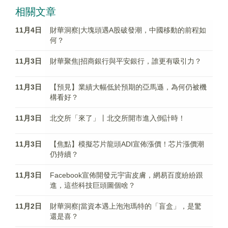
相關文章
11月4日
財華洞察|大塊頭遇A股破發潮，中國移動的前程如
何？
11月3日
財華聚焦|招商銀行與平安銀行，誰更有吸引力？
11月3日
【預見】業績大幅低於預期的亞馬遜，為何仍被機
構看好？
11月3日
北交所「來了」丨北交所開市進入倒計時！
11月3日
【焦點】模擬芯片龍頭ADI宣佈漲價！芯片漲價潮
仍持續？
11月3日
Facebook宣佈開發元宇宙皮膚，網易百度紛紛跟
進，這些科技巨頭圖個啥？
11月2日
財華洞察|當資本遇上泡泡瑪特的「盲盒」，是驚
還是喜？