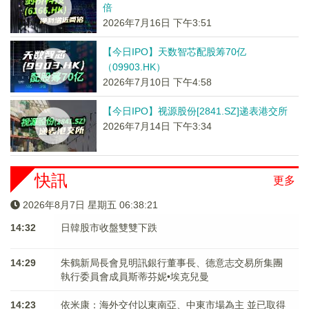
倍
2026年7月16日 下午3:51
【今日IPO】天数智芯配股筹70亿
（09903.HK）
2026年7月10日 下午4:58
【今日IPO】视源股份[2841.SZ]递表港交所
2026年7月14日 下午3:34
快訊
更多
2026年8月7日 星期五 06:38:21
14:32
日韓股市收盤雙雙下跌
14:29
朱鶴新局長會見明訊銀行董事長、德意志交易所集團
執行委員會成員斯蒂芬妮•埃克兒曼
14:23
依米康：海外交付以東南亞、中東市場為主 並已取得