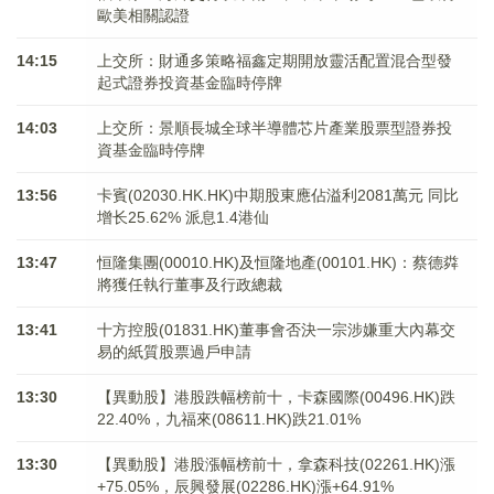
歐美相關認證
14:15
上交所：財通多策略福鑫定期開放靈活配置混合型發
起式證券投資基金臨時停牌
14:03
上交所：景順長城全球半導體芯片產業股票型證券投
資基金臨時停牌
13:56
卡賓(02030.HK.HK)中期股東應佔溢利2081萬元 同比
增长25.62% 派息1.4港仙
13:47
恒隆集團(00010.HK)及恒隆地產(00101.HK)：蔡德粦
將獲任執行董事及行政總裁
13:41
十方控股(01831.HK)董事會否決一宗涉嫌重大內幕交
易的紙質股票過戶申請
13:30
【異動股】港股跌幅榜前十，卡森國際(00496.HK)跌
22.40%，九福來(08611.HK)跌21.01%
13:30
【異動股】港股漲幅榜前十，拿森科技(02261.HK)漲
+75.05%，辰興發展(02286.HK)漲+64.91%