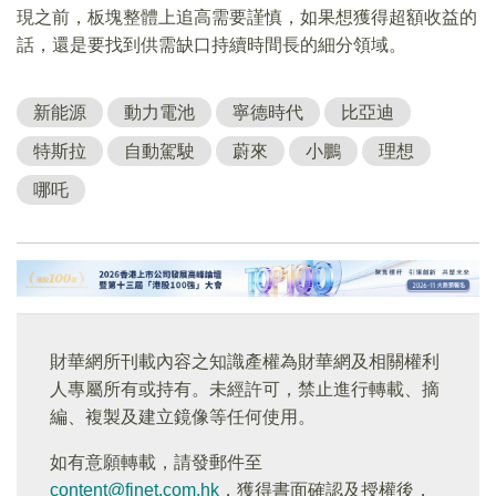
現之前，板塊整體上追高需要謹慎，如果想獲得超額收益的
話，還是要找到供需缺口持續時間長的細分領域。
新能源
動力電池
寧德時代
比亞迪
特斯拉
自動駕駛
蔚來
小鵬
理想
哪吒
財華網所刊載內容之知識產權為財華網及相關權利
人專屬所有或持有。未經許可，禁止進行轉載、摘
編、複製及建立鏡像等任何使用。
如有意願轉載，請發郵件至
content@finet.com.hk
，獲得書面確認及授權後，