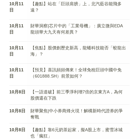
10月11
【趣點】站在「巨頭肩膀」上，北汽藍谷能飛多
日
遠？
10月11
財華洞察|芯片中的「工業母機」：廣立微與EDA
日
龍頭華大九天有何差異？
10月11
【焦點】股價創歷史新高，龍蟠科技能否「蛟龍出
日
海」？
10月11
【預見】喜訊頻頻傳來！全球免稅巨頭中國中免
日
（601888.SH）前景如何？
10月8日
【一語道破】前三季淨利增7倍的京東方A，為何
股價還在下跌
10月8日
財華聚焦|中小券商烽火現！解構新時代證券的爭
奪戰
10月8日
【趣點】靠6元奶茶起家，擬A股上市，蜜雪冰城
也「瘋狂」