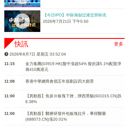
【今日IPO】中际旭创过港交所聆讯
2026年7月21日 下午5:50
快訊
更多
2026年8月7日 星期五 03:52:05
11:15
金力集團(03919.HK)盤中漲超54% 擬折讓5.1%配股淨
籌410萬港元
11:08
香港中華總商會倡五年規劃設四大願景
11:00
【異動股】焦炭Ⅲ板塊下挫，陝西黑貓(601015.CN)跌
8.38%
11:00
【異動股】醫療研發外包板塊拉升，畢得醫藥
(688073.CN)漲20.01%