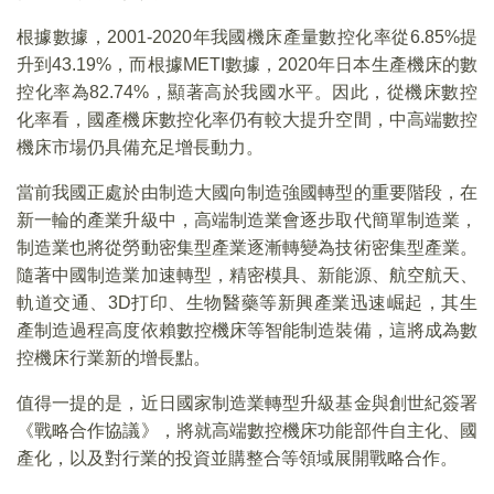
根據數據，2001-2020年我國機床產量數控化率從6.85%提
升到43.19%，而根據METI數據，2020年日本生產機床的數
控化率為82.74%，顯著高於我國水平。因此，從機床數控
化率看，國產機床數控化率仍有較大提升空間，中高端數控
機床市場仍具備充足增長動力。
當前我國正處於由制造大國向制造強國轉型的重要階段，在
新一輪的產業升級中，高端制造業會逐步取代簡單制造業，
制造業也將從勞動密集型產業逐漸轉變為技術密集型產業。
隨著中國制造業加速轉型，精密模具、新能源、航空航天、
軌道交通、3D打印、生物醫藥等新興產業迅速崛起，其生
產制造過程高度依賴數控機床等智能制造裝備，這將成為數
控機床行業新的增長點。
值得一提的是，近日國家制造業轉型升級基金與創世紀簽署
《戰略合作協議》，將就高端數控機床功能部件自主化、國
產化，以及對行業的投資並購整合等領域展開戰略合作。