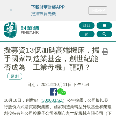
財華智庫網
FINTV
FINMETA
財華證券
媒體矩陣
下載財華財經APP
×
下載APP
智庫沙龍
聯絡我們
把握投資先機
訂閱
简
擬募資13億加碼高端機床，攜
手國家制造業基金，創世紀能
否成為「工業母機」龍頭？
原創
日期：
2021年10月11日 下午7:54
10月10日，創世紀（
300083.SZ
）公告披露，公司擬以發
行股份方式購買港榮集團、國家制造業轉型升級基金和榮耀
創投持有的公司控股子公司深圳市創世紀機械有限公司（下