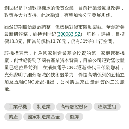
創世紀是中國數控機床的優質企業，目前行業景氣度改善，
政策亦大力支持。此次融資，有望加快公司發展步伐。
雖然短期股價處於調整，但機構對後市態度樂觀。華創證券
最新研報稱，維持創世紀(
300083.SZ
)「強推」評級，目標
價18.3元。距當前價格13.78元，仍有30%的上行空間。
該機構表示，作為國家制造業基金投資的第一家機床整機
廠，創世紀得到了國有產業資本背書，目前公司絕對營收體
量已經位居前列，在消費電子CNC逐漸替代日係發那科，
充分證明了細分領域的技術競爭力，伴隨高端係列的五軸立
加及五軸CNC產品推出，公司將迎來由量到質的二次騰
飛。
工業母機
制造業
高端數控機床
收購重組
擴產
國家制造業基金
復牌