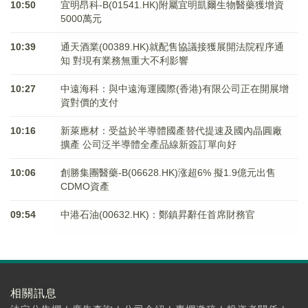
10:50
宜明昂科-B(01541.HK)附屬宜明凱爾生物醫藥獲增資
5000萬元
10:39
通天酒業(00389.HK)就配售協議接獲展開法院程序通
知 對現有業務無重大不利影響
10:27
中遠海科：與中遠海運國際(香港)有限公司正在開展增
資對價的支付
10:16
新萊應材：受益於半導體國產替代提速及國內晶圓廠
擴產 公司泛半導體全產品線新簽訂單向好
10:06
創勝集團醫藥-B(06628.HK)涨超6% 擬1.9億元出售
CDMO資產
09:54
中港石油(00632.HK)：鄭鎮昇辭任首席財務官
相關訊息