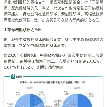
深化與創世紀的戰略合作，是國家制造業基金扶持「工業母
機」產業鏈發展的又一舉措。此次合作也將增強公司供應鏈
保障能力，促進公司在通用領域、新能源領域、高端數控機
床領域做優做強，進一步夯實公司在國内行業的核心地位。
工業母機龍頭呼之欲出
創世紀是中國數控機床的龍頭企業，核心主業為高端智能裝
備業務，立足於中高端數控機床產業。
據2020年公開數據，中國數控機床行業市場份額前三名是
創世紀、秦川機床和海天精工，市場份額分别為23.81%、
13.47%和12.62%，創世紀拔得頭籌。