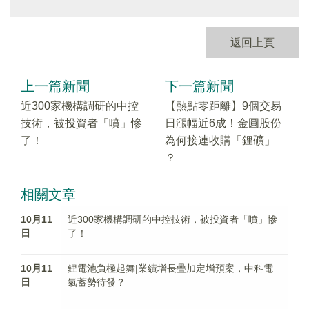
返回上頁
上一篇新聞
下一篇新聞
近300家機構調研的中控
【熱點零距離】9個交易
技術，被投資者「噴」慘
日漲幅近6成！金圓股份
了！
為何接連收購「鋰礦」
？
相關文章
10月11
近300家機構調研的中控技術，被投資者「噴」慘
日
了！
10月11
鋰電池負極起舞|業績增長疊加定增預案，中科電
日
氣蓄勢待發？