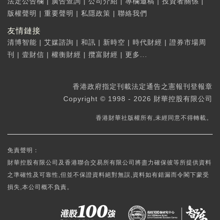
法定公告欄
|
廣告查詢
|
公司介紹
|
專欄邀稿
|
投資者關係
|
版權聲明
|
重要聲明
|
私隱政策
|
聯絡我們
友情鏈接
清博智能
|
艾媒諮詢
|
和訊
|
新時空
|
時代財經
|
證券市場周
刊
|
壹財信
|
權衡財經
|
攬富財經
|
更多...
香港政府指定刊載法定通告之憲報刊登報章
Copyright © 1998 - 2026 財華控股有限公司
香港財華社版權所有,未經同意不得轉載。
免責聲明：
財華控股有限公司及香港聯合交易所有限公司將盡力確保彼等所提供資料
之準確性及可靠性,但並不保證資料絕對無誤,資料如有錯漏而令閣下蒙受
損失,本公司概不負責。