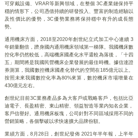
可穿戴設備、VRAR等新興領域，在整個 3C產業鏈保持平
穩的情形下，公司憑借持續的研發投入、豐富的制造經驗以
及性價比的優勢，3C優勢業務將保持穩中有升的成長態
勢。
通用機床方面，2018至2020年創世紀立式加工中心連續 3
年銷量翻倍，躋身國内通用機床領域第一梯隊。我國機床數
控化率仍然較低，高端機床國產化水平還較為落後，「十四
五」期間將是我國民營機床企業發展的最佳時機。據信達證
券測算，我國數控機床國產化替代的空間在185億元以上。
按照未來我國數控化率為80%來算，數控機床市場增量在
430億元左右。
創世紀目前3C業務產品多為大客戶或戰略客戶，包括比亞
迪電子、長盈精密、東山精密、領益智造等業内知名企業，
客戶信譽好。通用機床板塊，公司針對不同區域採用不同的
營銷策略，各個擊破以求快速擴大品牌份額。
業績方面，8月28日，創世紀發佈 2021年半年報，上半年