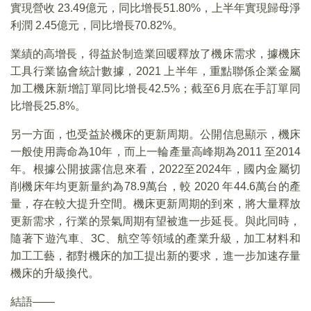
實現營收 23.49億元，同比增長51.80%，上半年實現歸母淨
利潤 2.45億元，同比增長70.82%。
業績的高增長，得益於制造業回暖釋放了機床需求，據機床
工具行業協會統計數據，2021 上半年，重點聯係企業金屬
加工機床新增訂單同比增長42.5%；截至6月底在手訂單同
比增長25.8%。
另一方面，也受益於機床的更新周期。公開信息顯示，機床
一般使用壽命為10年，而上一輪產量高峰期為2011 至2014
年。根據公開披露信息來看，2022至2024年，國内金屬切
削機床年均更新量約為78.9萬台，較 2020 年44.6萬台的產
量，存在較大提升空間。機床更新周期的到來，將大量釋放
更新需求，行業的景氣周期有望被進一步延長。與此同時，
隨著下遊汽車、3C、航空等領域的產業升級，加工材料和
加工工藝，都對機床的加工提出新的要求，進一步加速存量
機床的升級換代。
結語——