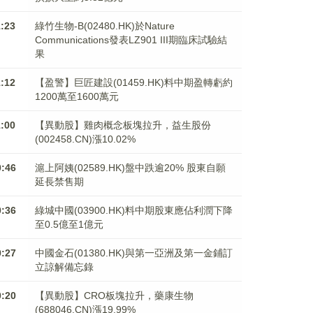
1:23
綠竹生物-B(02480.HK)於Nature
Communications發表LZ901 III期臨床試驗結
果
1:12
【盈警】巨匠建設(01459.HK)料中期盈轉虧約
1200萬至1600萬元
1:00
【異動股】雞肉概念板塊拉升，益生股份
(002458.CN)漲10.02%
0:46
滬上阿姨(02589.HK)盤中跌逾20% 股東自願
延長禁售期
0:36
綠城中國(03900.HK)料中期股東應佔利潤下降
至0.5億至1億元
0:27
中國金石(01380.HK)與第一亞洲及第一金鋪訂
立諒解備忘錄
0:20
【異動股】CRO板塊拉升，藥康生物
(688046.CN)漲19.99%