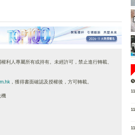
關權利人專屬所有或持有。未經許可，禁止進行轉載、
om.hk
，獲得書面確認及授權後，方可轉載。
1
先機
1
1