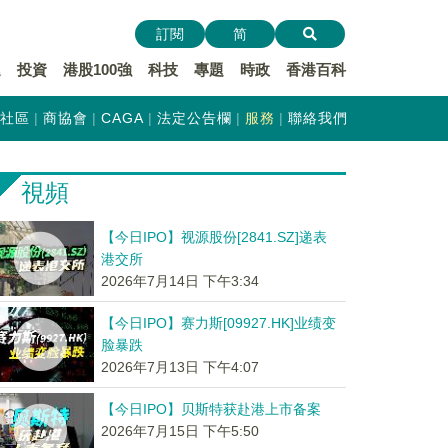
訂閱
简
遞
投資
港股100強
科技
專題
時政
香港百科
社區
商協會
CAGA
法定公告欄
服務
聯絡我們
視頻
【今日IPO】视源股份[2841.SZ]递表
港交所
2026年7月14日 下午3:34
【今日IPO】赛力斯[09927.HK]业绩变
脸暴跌
2026年7月13日 下午4:07
【今日IPO】贝斯特获赴港上市备案
2026年7月15日 下午5:50