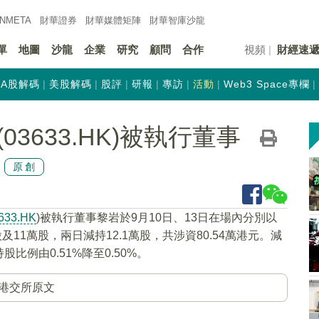
INMETA
財華證券
財華
媒體矩陣
財華
智庫沙龍
單
地圖
沙龍
企業
研究
顧問
合作
視頻
財經速
A股解碼
美股解碼
股評
研報
專訪
活動
Web3 Space專欄
3633.HK)被執行董事
原創
633.HK
)被執行董事黎岩於9月10日、13日在場內分別以
股及11萬股，兩日減持12.1萬股，共涉資80.54萬港元。減
股比例由0.51%降至0.50%。
港交所原文