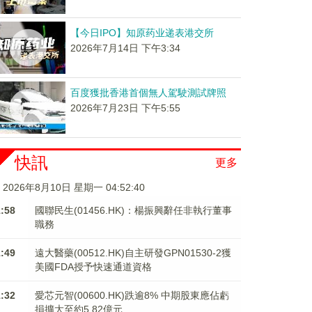
【今日IPO】知原药业递表港交所
2026年7月14日 下午3:34
百度獲批香港首個無人駕駛測試牌照
2026年7月23日 下午5:55
快訊
更多
2026年8月10日 星期一 04:52:40
1:58
國聯民生(01456.HK)：楊振興辭任非執行董事
職務
1:49
遠大醫藥(00512.HK)自主研發GPN01530-2獲
美國FDA授予快速通道資格
1:32
愛芯元智(00600.HK)跌逾8% 中期股東應佔虧
損擴大至約5.82億元