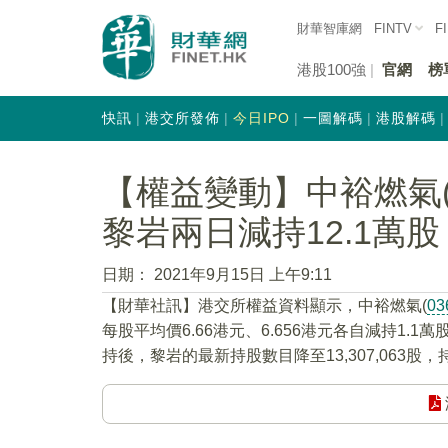
財華智庫網
FINTV
F
港股100強
官網
榜
快訊
港交所發佈
今日IPO
一圖解碼
港股解碼
【權益變動】中裕燃氣(0
黎岩兩日減持12.1萬股
日期：
2021年9月15日 上午9:11
【財華社訊】港交所權益資料顯示，中裕燃氣(
03
每股平均價6.66港元、6.656港元各自減持1.1萬
持後，黎岩的最新持股數目降至13,307,063股，持