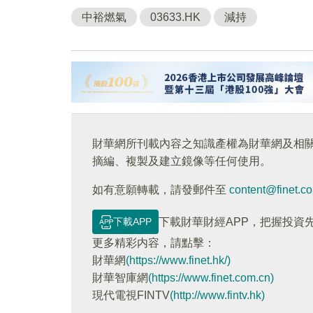
中裕燃氣
03633.HK
減持
財華網所刊載內容之知識產權為財華網及相
摘編、複製及建立鏡像等任何使用。
如有意願轉載，請發郵件至
content@finet.c
下載APP
下載財華財經APP，把握投資
更多精彩内容，請點擊：
財華網
(https://www.finet.hk/)
財華智庫網
(https://www.finet.com.cn)
現代電視FINTV
(http://www.fintv.hk)