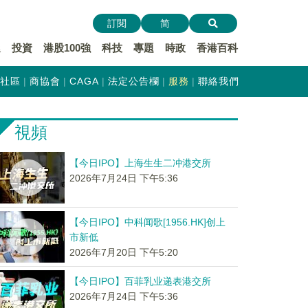
訂閱
简
遞
投資
港股100強
科技
專題
時政
香港百科
社區
商協會
CAGA
法定公告欄
服務
聯絡我們
視頻
【今日IPO】上海生生二冲港交所
2026年7月24日 下午5:36
【今日IPO】中科闻歌[1956.HK]创上
市新低
2026年7月20日 下午5:20
【今日IPO】百菲乳业递表港交所
2026年7月24日 下午5:36