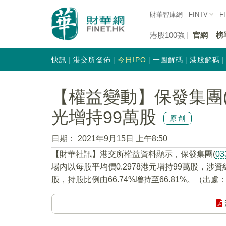
財華智庫網
FINTV
F
港股100強
官網
榜
快訊
港交所發佈
今日IPO
一圖解碼
港股解碼
【權益變動】保發集團(0
光增持99萬股
原創
日期：
2021年9月15日 上午8:50
【財華社訊】港交所權益資料顯示，保發集團(
03
場內以每股平均價0.2978港元增持99萬股，涉資
股，持股比例由66.74%增持至66.81%。（出處：Fi