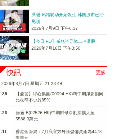
洪灏-风格轮动开始发生 韩国股市已经
见顶
2026年7月9日 下午6:17
【今日IPO】威兆半导体二冲港股
2026年7月16日 下午3:50
快訊
更多
2026年8月7日 星期五 21:23:49
7:35
【盈警】綠心集團(00094.HK)料中期淨虧損同
比收窄不少於85%
7:26
德適-B(02526.HK)中期歸母淨虧損擴大至
5588.3萬元
7:11
香港金管局：7月底官方外匯儲備資產為4478
億美元