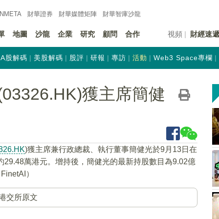
INMETA
財華證券
財華
媒體矩陣
財華
智庫沙龍
單
地圖
沙龍
企業
研究
顧問
合作
視頻
財經速
A股解碼
美股解碼
股評
研報
專訪
活動
Web3 Space專欄
3326.HK)獲主席簡健
326.HK
)獲主席兼行政總裁、執行董事簡健光於9月13日在
約29.48萬港元。增持後，簡健光的最新持股數目為9.02億
netAI）
港交所原文