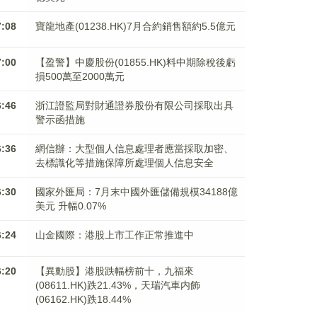
7:08
寶龍地產(01238.HK)7月合約銷售額約5.5億元
7:00
【盈警】中慶股份(01855.HK)料中期除稅後虧
損500萬至2000萬元
6:46
浙江證監局對財通證券股份有限公司採取出具
警示函措施
6:36
網信辦：大型個人信息處理者應當採取加密、
去標識化等措施保障所處理個人信息安全
6:30
國家外匯局：7月末中國外匯儲備規模34188億
美元 升幅0.07%
6:24
山金國際：港股上市工作正常推進中
6:20
【異動股】港股跌幅榜前十，九福來
(08611.HK)跌21.43%，天瑞汽車内飾
(06162.HK)跌18.44%