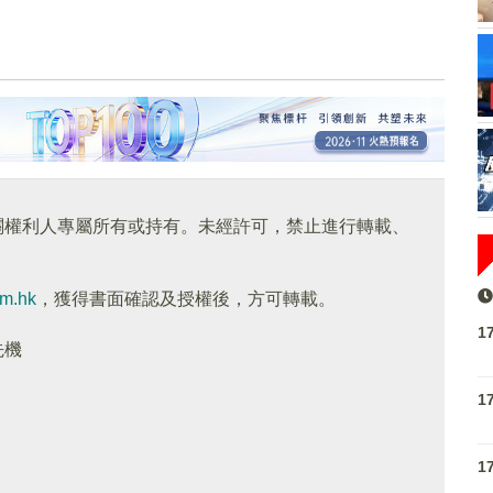
關權利人專屬所有或持有。未經許可，禁止進行轉載、
om.hk
，獲得書面確認及授權後，方可轉載。
1
先機
1
1