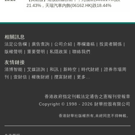
21.43%，天瑞汽車内飾(06162.HK)跌18.44%
相關訊息
法定公告欄
|
廣告查詢
|
公司介紹
|
專欄邀稿
|
投資者關係
|
版權聲明
|
重要聲明
|
私隱政策
|
聯絡我們
友情鏈接
清博智能
|
艾媒諮詢
|
和訊
|
新時空
|
時代財經
|
證券市場周
刊
|
壹財信
|
權衡財經
|
攬富財經
|
更多...
香港政府指定刊載法定通告之憲報刊登報章
Copyright © 1998 - 2026 財華控股有限公司
香港財華社版權所有,未經同意不得轉載。