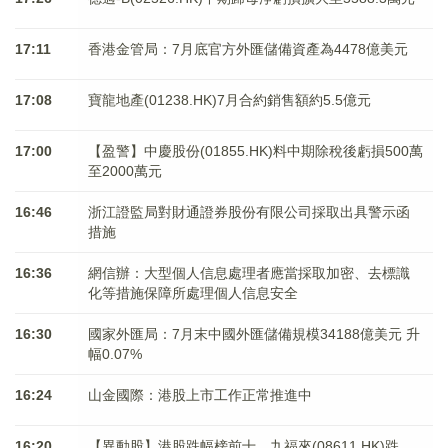
17:11
香港金管局：7月底官方外匯儲備資產為4478億美元
17:08
寶龍地產(01238.HK)7月合約銷售額約5.5億元
17:00
【盈警】中慶股份(01855.HK)料中期除稅後虧損500萬
至2000萬元
16:46
浙江證監局對財通證券股份有限公司採取出具警示函
措施
16:36
網信辦：大型個人信息處理者應當採取加密、去標識
化等措施保障所處理個人信息安全
16:30
國家外匯局：7月末中國外匯儲備規模34188億美元 升
幅0.07%
16:24
山金國際：港股上市工作正常推進中
16:20
【異動股】港股跌幅榜前十，九福來(08611.HK)跌