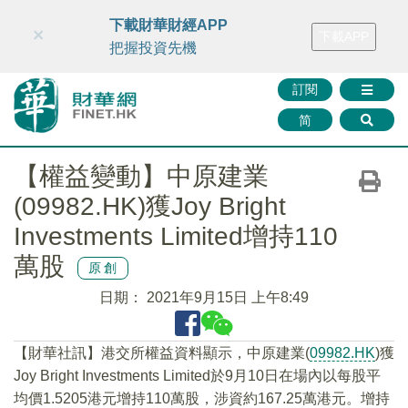
財華智庫網
FINTV
FINMETA
財華證券
媒體矩陣
下載財華財經APP
×
下載APP
智庫沙龍
聯絡我們
把握投資先機
訂閱
简
【權益變動】中原建業
(09982.HK)獲Joy Bright
Investments Limited增持110
萬股
原創
日期：
2021年9月15日 上午8:49
【財華社訊】港交所權益資料顯示，中原建業(
09982.HK
)獲
Joy Bright Investments Limited於9月10日在場內以每股平
均價1.5205港元增持110萬股，涉資約167.25萬港元。增持