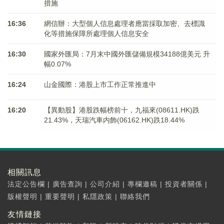
措施
16:36
網信辦：大型個人信息處理者應當採取加密、去標識
化等措施保障所處理個人信息安全
16:30
國家外匯局：7月末中國外匯儲備規模34188億美元 升
幅0.07%
16:24
山金國際：港股上市工作正常推進中
16:20
【異動股】港股跌幅榜前十，九福來(08611.HK)跌
21.43%，天瑞汽車内飾(06162.HK)跌18.44%
相關訊息
法定公告欄
|
廣告查詢
|
公司介紹
|
專欄邀稿
|
投資者關係
|
版權聲明
|
重要聲明
|
私隱政策
|
聯絡我們
友情鏈接