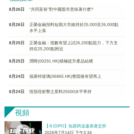
8月26日
“共同富裕”對中國股市意味著什麽?
8月26日
正榮金融預料短期大市維持於25,000至26,000點
水平上落
8月25日
正榮金融：指數有望上試26,200點阻力，下方支
持在25,200點附近
8月25日
潤啤(00291.HK)積極提升產品結構
8月24日
福萊特玻璃(06865.HK)整固後有望再上
8月24日
恆指現射擊之星料25500水平爭持
視頻
【今日IPO】知原药业递表港交所
2026年7月14日 下午3:34