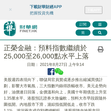
財華智庫網
FINTV
FINMETA
財華證券
媒體矩陣
下載財華財經APP
×
下載APP
智庫沙龍
聯絡我們
把握投資先機
訂閱
简
正榮金融：預料指數繼續於
25,000至26,000點水平上落
日期：
2021年8月27日 上午9:14
美股週四表現向下，聯儲局官員贊成逐步推出縮減買債計
劃，影響大市氣氛，三大指數均錄得跌幅收市。美元走勢向
好，油價連日回落，金價溫和向上，美國十年期債息上升至
1.35厘水平。港股預託證券大致偏軟，預料大市早段跟隨外
圍低開。內地股市下滑，滬綜指低開低走，收市下跌
1.1%，滬深兩市成交額繼續暢旺。港股跟隨內地股市回