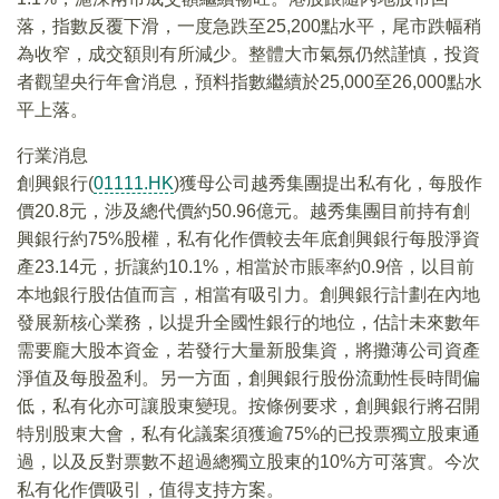
落，指數反覆下滑，一度急跌至25,200點水平，尾市跌幅稍
為收窄，成交額則有所減少。整體大市氣氛仍然謹慎，投資
者觀望央行年會消息，預料指數繼續於25,000至26,000點水
平上落。
行業消息
創興銀行(
01111.HK
)獲母公司越秀集團提出私有化，每股作
價20.8元，涉及總代價約50.96億元。越秀集團目前持有創
興銀行約75%股權，私有化作價較去年底創興銀行每股淨資
產23.14元，折讓約10.1%，相當於市賬率約0.9倍，以目前
本地銀行股估值而言，相當有吸引力。創興銀行計劃在內地
發展新核心業務，以提升全國性銀行的地位，估計未來數年
需要龐大股本資金，若發行大量新股集資，將攤薄公司資產
淨值及每股盈利。另一方面，創興銀行股份流動性長時間偏
低，私有化亦可讓股東變現。按條例要求，創興銀行將召開
特別股東大會，私有化議案須獲逾75%的已投票獨立股東通
過，以及反對票數不超過總獨立股東的10%方可落實。今次
私有化作價吸引，值得支持方案。