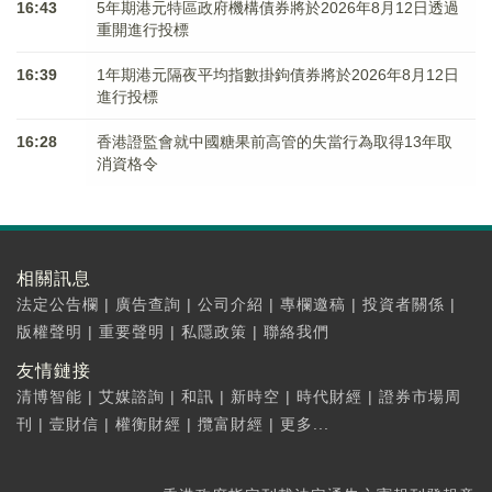
16:43
5年期港元特區政府機構債券將於2026年8月12日透過
重開進行投標
16:39
1年期港元隔夜平均指數掛鉤債券將於2026年8月12日
進行投標
16:28
香港證監會就中國糖果前高管的失當行為取得13年取
消資格令
相關訊息
法定公告欄
|
廣告查詢
|
公司介紹
|
專欄邀稿
|
投資者關係
|
版權聲明
|
重要聲明
|
私隱政策
|
聯絡我們
友情鏈接
清博智能
|
艾媒諮詢
|
和訊
|
新時空
|
時代財經
|
證券市場周
刊
|
壹財信
|
權衡財經
|
攬富財經
|
更多...