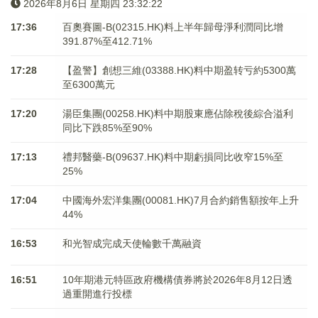
2026年8月6日 星期四 23:32:22
17:36
百奧賽圖-B(02315.HK)料上半年歸母淨利潤同比增
391.87%至412.71%
17:28
【盈警】創想三維(03388.HK)料中期盈转亏約5300萬
至6300萬元
17:20
湯臣集團(00258.HK)料中期股東應佔除稅後綜合溢利
同比下跌85%至90%
17:13
禮邦醫藥-B(09637.HK)料中期虧損同比收窄15%至
25%
17:04
中國海外宏洋集團(00081.HK)7月合約銷售額按年上升
44%
16:53
和光智成完成天使輪數千萬融資
16:51
10年期港元特區政府機構債券將於2026年8月12日透
過重開進行投標