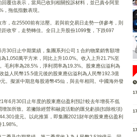
的回覆信表示，當局已收到相關投訴材料，並已責令阿里
67%，拖低指數表現。
市，在25500前有沽壓。若與前交易日走勢一併參考，則
距收窄，走勢轉佳。全日上升股份1099隻，下跌697
1年6月30日止中期業績，集團系列公司１合約物業銷售額增
為1,050萬平方米，同比上升10.0%。收入上升21.7%至
元。毛利率為28.5%，淨利潤率為19.3%。股東應佔溢利為
收益人民幣15.5億元後的股東應佔溢利為人民幣192.3億
.90元。擬派中期息每股港幣45仙，與去年相同。中國海外發
1
21年6月30日止年度的股東應佔盈利預計較去年增長不低
潤增加所致。若撇除經營和融資活動的匯兌虧損(扣除稅項)
1
44.301億元。以此推算，即集團2021財年的股東應佔盈利
1.98%。
1
的第二季及中期業績，第二季度收入為人民幣2,538億元，同