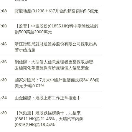
7:08
寶龍地產(01238.HK)7月合約銷售額約5.5億元
7:00
【盈警】中慶股份(01855.HK)料中期除稅後虧
損500萬至2000萬元
6:46
浙江證監局對財通證券股份有限公司採取出具
警示函措施
6:36
網信辦：大型個人信息處理者應當採取加密、
去標識化等措施保障所處理個人信息安全
6:30
國家外匯局：7月末中國外匯儲備規模34188億
美元 升幅0.07%
6:24
山金國際：港股上市工作正常推進中
6:20
【異動股】港股跌幅榜前十，九福來
(08611.HK)跌21.43%，天瑞汽車内飾
(06162.HK)跌18.44%