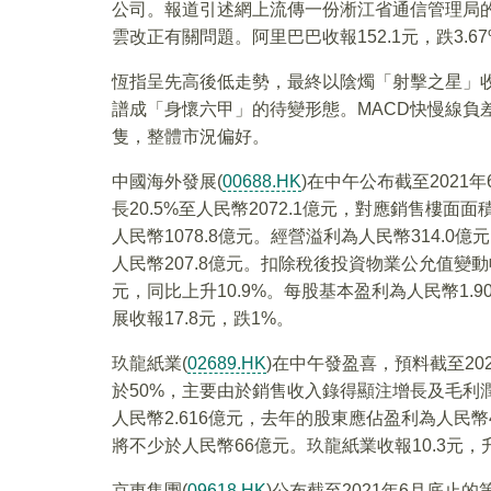
公司。報道引述網上流傳一份淅江省通信管理局
雲改正有關問題。阿里巴巴收報152.1元，跌3.
恆指呈先高後低走勢，最終以陰燭「射擊之星」收
譜成「身懷六甲」的待變形態。MACD快慢線負差
隻，整體市況偏好。
中國海外發展(
00688.HK
)在中午公布截至202
長20.5%至人民幣2072.1億元，對應銷售樓面面積
人民幣1078.8億元。經營溢利為人民幣314.0億
人民幣207.8億元。扣除稅後投資物業公允值變動
元，同比上升10.9%。每股基本盈利為人民幣1
展收報17.8元，跌1%。
玖龍紙業(
02689.HK
)在中午發盈喜，預料截至20
於50%，主要由於銷售收入錄得顯注增長及毛利
人民幣2.616億元，去年的股東應佔盈利為人民幣
將不少於人民幣66億元。玖龍紙業收報10.3元，升
京東集團(
09618.HK
)公布截至2021年6月底止