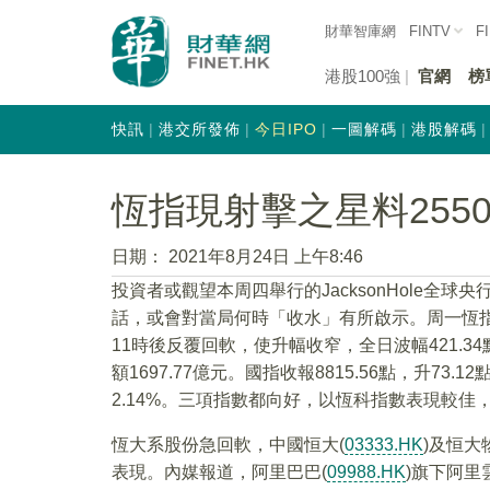
財華智庫網
FINTV
F
港股100強
官網
榜
快訊
港交所發佈
今日IPO
一圖解碼
港股解碼
恆指現射擊之星料255
日期：
2021年8月24日 上午8:46
投資者或觀望本周四舉行的JacksonHole全
話，或會對當局何時「收水」有所啟示。周一恆指
11時後反覆回軟，使升幅收窄，全日波幅421.34點。
額1697.77億元。國指收報8815.56點，升73.1
2.14%。三項指數都向好，以恆科指數表現較佳
恆大系股份急回軟，中國恒大(
03333.HK
)及恒大
表現。內媒報道，阿里巴巴(
09988.HK
)旗下阿