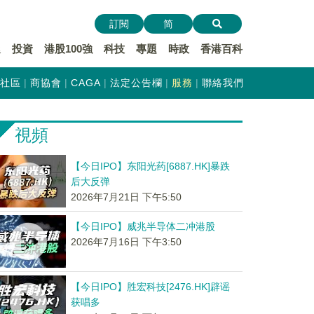
訂閱
简
遞
投資
港股100強
科技
專題
時政
香港百科
社區
商協會
CAGA
法定公告欄
服務
聯絡我們
視頻
【今日IPO】东阳光药[6887.HK]暴跌
后大反弹
2026年7月21日 下午5:50
【今日IPO】威兆半导体二冲港股
2026年7月16日 下午3:50
【今日IPO】胜宏科技[2476.HK]辟谣
获唱多