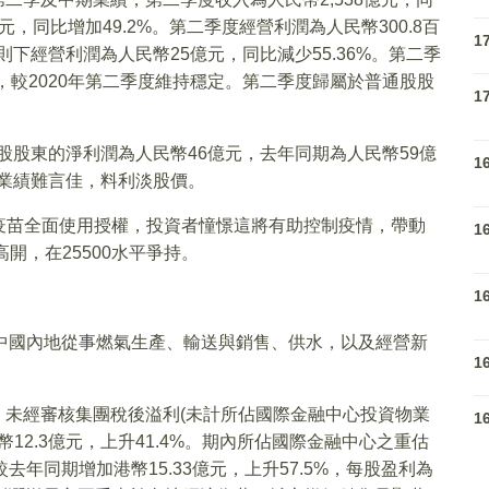
元，同比增加49.2%。第二季度經營利潤為人民幣300.8百
1
則下經營利潤為人民幣25億元，同比減少55.36%。第二季
，較2020年第二季度維持穩定。第二季度歸屬於普通股股
1
通股股東的淨利潤為人民幣46億元，去年同期為人民幣59億
1
，業績難言佳，料利淡股價。
疫苗全面使用授權，投資者憧憬這將有助控制疫情，帶動
1
開，在25500水平爭持。
1
中國內地從事燃氣生產、輸送與銷售、供水，以及經營新
1
績，未經審核集團稅後溢利(未計所佔國際金融中心投資物業
1
12.3億元，上升41.4%。期內所佔國際金融中心之重估
年同期增加港幣15.33億元，上升57.5%，每股盈利為