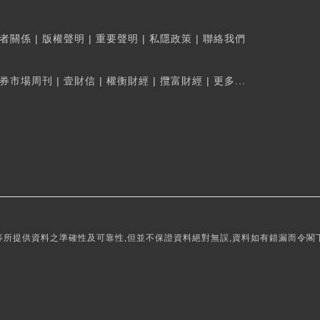
者關係
|
版權聲明
|
重要聲明
|
私隱政策
|
聯絡我們
券市場周刊
|
壹財信
|
權衡財經
|
攬富財經
|
更多...
所提供資料之準確性及可靠性,但並不保證資料絕對無誤,資料如有錯漏而令閣