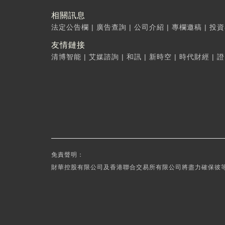
相關訊息
法定公告欄
|
廣告查詢
|
公司介紹
|
專欄邀稿
|
投資
友情鏈接
清博智能
|
艾媒諮詢
|
和訊
|
新時空
|
時代財經
|
證
免責聲明：
財華控股有限公司及香港聯合交易所有限公司將盡力確保彼等