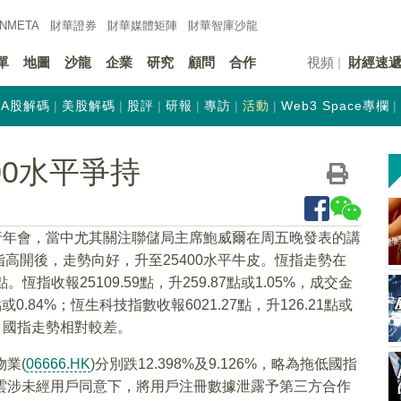
INMETA
財華證券
財華
媒體矩陣
財華
智庫沙龍
單
地圖
沙龍
企業
研究
顧問
合作
視頻
財經速
A股解碼
美股解碼
股評
研報
專訪
活動
Web3 Space專欄
00水平爭持
球央行年會，當中尤其關注聯儲局主席鮑威爾在周五晚發表的講
高開後，走勢向好，升至25400水平牛皮。恆指走勢在
恆指收報25109.59點，升259.87點或1.05%，成交金
2點或0.84%；恆生科技指數收報6021.27點，升126.21點或
，國指走勢相對較差。
物業(
06666.HK
)分別跌12.398%及9.126%，略為拖低國指
里雲涉未經用戶同意下，將用戶注冊數據泄露予第三方合作