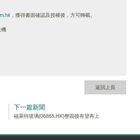
om.hk
，獲得書面確認及授權後，方可轉載。
先機
返回上頁
下一篇新聞
福萊特玻璃(06865.HK)整固後有望再上