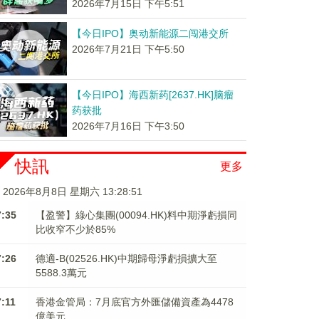
2026年7月15日 下午5:51
【今日IPO】奥动新能源二闯港交所
2026年7月21日 下午5:50
【今日IPO】海西新药[2637.HK]脑瘤
药获批
2026年7月16日 下午3:50
快訊
更多
2026年8月8日 星期六 13:28:52
7:35
【盈警】綠心集團(00094.HK)料中期淨虧損同
比收窄不少於85%
7:26
德適-B(02526.HK)中期歸母淨虧損擴大至
5588.3萬元
7:11
香港金管局：7月底官方外匯儲備資產為4478
億美元