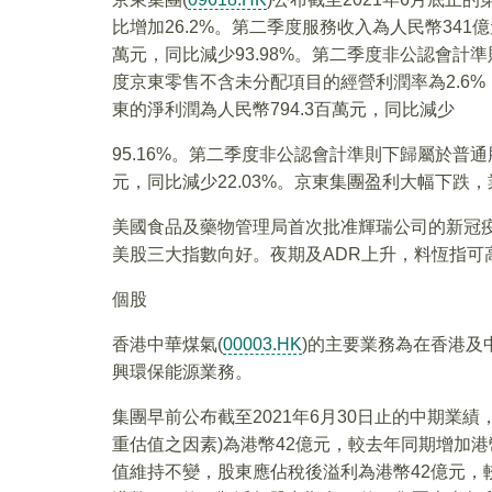
比增加26.2%。第二季度服務收入為人民幣341億
萬元，同比減少93.98%。第二季度非公認會計準
度京東零售不含未分配項目的經營利潤率為2.6%
東的淨利潤為人民幣794.3百萬元，同比減少
95.16%。第二季度非公認會計準則下歸屬於普
元，同比減少22.03%。京東集團盈利大幅下跌
美國食品及藥物管理局首次批准輝瑞公司的新冠
美股三大指數向好。夜期及ADR上升，料恆指可高
個股
香港中華煤氣(
00003.HK
)的主要業務為在香港及
興環保能源業務。
集團早前公布截至2021年6月30日止的中期業
重估值之因素)為港幣42億元，較去年同期增加港幣
值維持不變，股東應佔稅後溢利為港幣42億元，較去