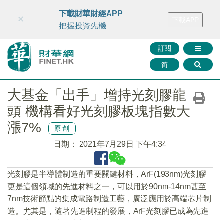
財華智庫網
FINTV
FINMETA
財華證券
媒體矩陣
下載財華財經APP
×
下載APP
智庫沙龍
聯絡我們
把握投資先機
訂閱
简
大基金「出手」增持光刻膠龍
頭 機構看好光刻膠板塊指數大
漲7%
原創
日期：
2021年7月29日 下午4:34
光刻膠是半導體制造的重要關鍵材料，ArF(193nm)光刻膠
更是這個領域的先進材料之一，可以用於90nm-14nm甚至
7nm技術節點的集成電路制造工藝，廣泛應用於高端芯片制
造。尤其是，隨著先進制程的發展，ArF光刻膠已成為先進