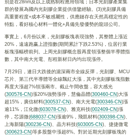
别是在28nm及以上成熟制程應用領域；日本光刻膠產業集
群的發展為國内光刻膠企業提供借鑒經驗。(3)光刻膠具備
高重要程度+成本不敏感屬性，供應鏈存在天然高穩定性的
特點，看好核心材料一體化+具備先發優勢的龍頭公司。
事實上，6月份以來，光刻膠板塊表現強勢，其整體上漲近
20%，遠遠跑赢上證指數(期間累計下跌2.53%)，位居行業
板塊漲幅榜前列。上周光刻膠概念股再度領漲整個半導體指
數，其中南大光電、彤程新材日内均出現漲停。
7月29日，連日大跌後的滬深兩市全線反彈，光刻膠、MCU
芯片、第三代半導體等全線飄紅大漲，其中光刻膠板塊指數
再度大漲超7%領漲兩市。截止午間收盤，容大感光
(
300576-CN
)漲20%強勢漲停，慧倫晶體(
300460-CN
)大漲
超15%，廣信材料(
300537-CN
)、南大光電(
300346-CN
)漲
逾11%，江化微(
603078-CN
)、雅克科技(
002409-CN
)漲
停，芯源微(
688037-CN
)漲逾9%，飛凱材料(
300398-CN
)、
上海新陽(
300236-CN
)、晶方科技(
603005-CN
)、捷捷微電
(
300623-CN
)等多股盤中漲超8%。對於近期光刻膠板塊的