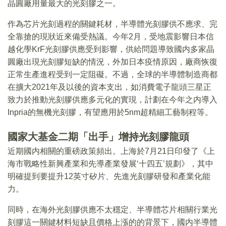
晶圓廠用量最大的光刻膠之一。
作為芯片光刻過程的關鍵耗材，半導體光刻膠供不應求、完
全靠搶的現狀近來備受熱議。今年2月，受地震影響日本信
越化學KrF光刻膠供應受到影響，供給問題導致國内多家晶
圓廠出現光刻膠短缺的情況，外加日本疫情原因，廠商恢復
正常生產進程受到一定阻礙。不過，全球的半導體制造商都
在擴大2021年及以後的資本支出，如消費電子龍頭三星正
致力於推動光刻膠供應多元化的實現，計劃在今年之内導入
Inpria的無機光刻膠，有望應用於5nm超精細工藝制程等。
國家大基金二期「出手」增持光刻膠龍頭
近期國内相關的重磅政策頻出。上海於7月21日印發了《上
海市戰略性新興產業和先導產業發展‘十四五’規劃》，其中
明確提到要提升12英寸矽片、先進光刻膠研發和產業化能
力。
同時，在海外光刻膠供應不太穩定、半導體芯片相關行業光
刻膠這一關鍵材料短缺且價格上漲的的背景下，國内半導體