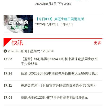
2026年8月4日 下午3:03
【今日IPO】岸迈生物三闯港交所
2026年7月13日 下午4:10
快訊
更多
2026年8月8日 星期六 12:52:26
17:35
【盈警】綠心集團(00094.HK)料中期淨虧損同比收窄
不少於85%
17:26
德適-B(02526.HK)中期歸母淨虧損擴大至5588.3萬元
17:11
香港金管局：7月底官方外匯儲備資產為4478億美元
17:08
寶龍地產(01238.HK)7月合約銷售額約5.5億元