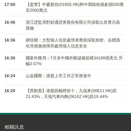
17:00
【盈警】中慶股份(01855.HK)料中期除稅後虧損500萬
至2000萬元
16:46
浙江證監局對財通證券股份有限公司採取出具警示函
措施
16:36
網信辦：大型個人信息處理者應當採取加密、去標識
化等措施保障所處理個人信息安全
16:30
國家外匯局：7月末中國外匯儲備規模34188億美元 升
幅0.07%
16:24
山金國際：港股上市工作正常推進中
16:20
【異動股】港股跌幅榜前十，九福來(08611.HK)跌
21.43%，天瑞汽車内飾(06162.HK)跌18.44%
相關訊息