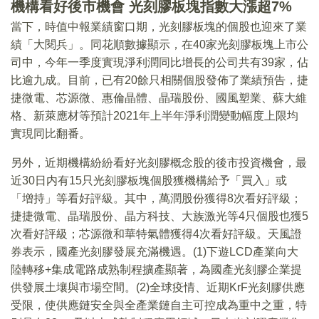
機構看好後市機會 光刻膠板塊指數大漲超7%
當下，時值中報業績窗口期，光刻膠板塊的個股也迎來了業
績「大閱兵」。同花順數據顯示，在40家光刻膠板塊上市公
司中，今年一季度實現淨利潤同比增長的公司共有39家，佔
比逾九成。目前，已有20餘只相關個股發佈了業績預告，捷
捷微電、芯源微、惠倫晶體、晶瑞股份、國風塑業、蘇大維
格、新萊應材等預計2021年上半年淨利潤變動幅度上限均
實現同比翻番。
另外，近期機構紛紛看好光刻膠概念股的後市投資機會，最
近30日内有15只光刻膠板塊個股獲機構給予「買入」或
「增持」等看好評級。其中，萬潤股份獲得8次看好評級；
捷捷微電、晶瑞股份、晶方科技、大族激光等4只個股也獲5
次看好評級；芯源微和華特氣體獲得4次看好評級。天風證
券表示，國產光刻膠發展充滿機遇。(1)下遊LCD產業向大
陸轉移+集成電路成熟制程擴產顯著，為國產光刻膠企業提
供發展土壤與市場空間。(2)全球疫情、近期KrF光刻膠供應
受限，使供應鏈安全與全產業鏈自主可控成為重中之重，特