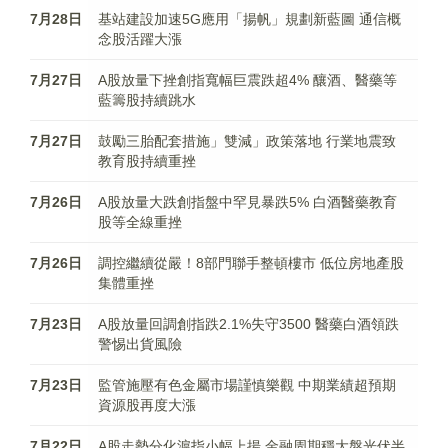
7月28日
基站建設加速5G應用「揚帆」規劃新藍圖 通信概
念股活躍大漲
7月27日
A股放量下挫創指寬幅巨震跌超4% 釀酒、醫藥等
藍籌股持續跳水
7月27日
鼓勵三胎配套措施」雙減」政策落地 行業地震致
教育股持續重挫
7月26日
A股放量大跌創指盤中罕見暴跌5% 白酒醫藥教育
股等全線重挫
7月26日
調控繼續從嚴！8部門聯手整頓樓市 低位房地產股
集體重挫
7月23日
A股放量回調創指跌2.1%失守3500 醫藥白酒領跌
警惕出貨風險
7月23日
監管施壓有色金屬市場謹慎樂觀 中期業績超預期
資源股再度大漲
7月22日
A股走勢分化滬指小幅上揚 金融周期穩大盤光伏半