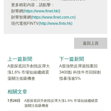
更多精彩内容，請點擊：
財華網
(https://www.finet.hk/)
財華智庫網
(https://www.finet.com.cn)
現代電視FINTV
(http://www.fintv.hk)
返回上頁
上一篇新聞
下一篇新聞
A股探底回升創指反彈大
A股強勢反彈滬指重回
漲1.6% 市場短線繼續震
3400點 科技牛市回歸創
蕩關注低吸機會
指暴漲逾5%
相關文章
7月28日
A股探底回升創指反彈大漲1.6% 市場短線繼續震
蕩關注低吸機會