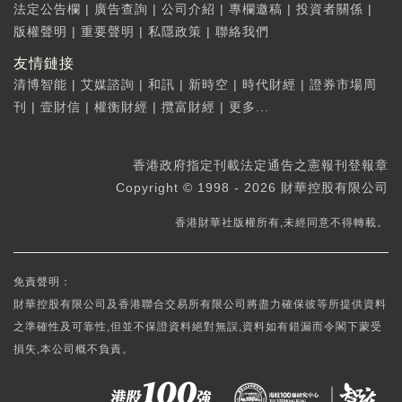
法定公告欄
|
廣告查詢
|
公司介紹
|
專欄邀稿
|
投資者關係
|
版權聲明
|
重要聲明
|
私隱政策
|
聯絡我們
友情鏈接
清博智能
|
艾媒諮詢
|
和訊
|
新時空
|
時代財經
|
證券市場周
刊
|
壹財信
|
權衡財經
|
攬富財經
|
更多...
香港政府指定刊載法定通告之憲報刊登報章
Copyright © 1998 - 2026 財華控股有限公司
香港財華社版權所有,未經同意不得轉載。
免責聲明：
財華控股有限公司及香港聯合交易所有限公司將盡力確保彼等所提供資料
之準確性及可靠性,但並不保證資料絕對無誤,資料如有錯漏而令閣下蒙受
損失,本公司概不負責。