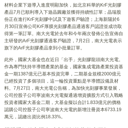
材料企業下遊導入進度明顯加快，如北京科華的KrF光刻膠
產品7月已順利導入下遊晶圓廠並獲得持續性訂單；晶瑞股
份正在進行KrF光刻膠中試及下遊客戶驗證；上海新陽於6
月30日宣佈公司KrF厚膜光刻膠產品通過客戶認證並成功取
得第一筆訂單。南大光電於去年和今年兩次發佈公告宣佈自
主研發的ArF光刻膠通過客戶驗證，7月2日，南大光電表示
旗下的ArF光刻膠產品拿到小批量訂單。
此外，國家大基金也在近日「出手」光刻膠龍頭南大光電。
作為專門扶持半導體產業的基金，國家集成電路產業投資基
金一期1387億元已基本投資完畢，二期基金規模2000億元
已經投資了多個項目，這一輪投資重點是半導體設備及材
料。7月27日，南大光電公告稱，為加快光刻膠事業發展，
公司控股子公司寧波南大光電擬通過增資擴股方式引入戰略
投資者國家大基金二期，大基金擬以合計1.833億元的價格
認購公司控股子公司寧波南大光電的新增注冊資本6733.19
萬元，認繳出資比例18.33%。