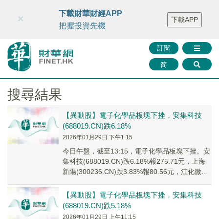
財華智庫網
FINTV
FINMETA
財華證券
媒體矩陣
下載財華財經APP
×
下載APP
智庫沙龍
聯絡我們
把握投資先機
訂閱
简
搜尋結果
【異動股】電子化學品板塊下挫，安集科技
(688019.CN)跌6.18%
2026年01月29日 下午1:15
今日午盤，截至13:15，電子化學品板塊下挫。安
集科技(688019.CN)跌6.18%報275.71元，上海
新陽(300236.CN)跌3.83%報80.56元，江化微
(603...
【異動股】電子化學品板塊下挫，安集科技
(688019.CN)跌5.18%
2026年01月29日 上午11:15