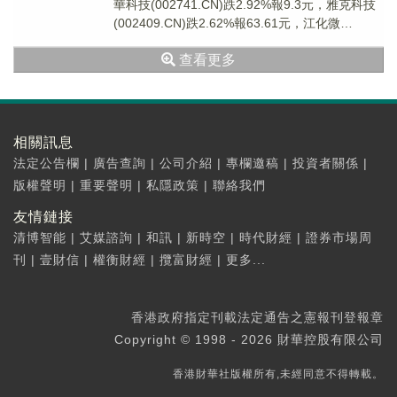
華科技(002741.CN)跌2.92%報9.3元，雅克科技
(002409.CN)跌2.62%報63.61元，江化微
(603078...
查看更多
相關訊息
法定公告欄
|
廣告查詢
|
公司介紹
|
專欄邀稿
|
投資者關係
|
版權聲明
|
重要聲明
|
私隱政策
|
聯絡我們
友情鏈接
清博智能
|
艾媒諮詢
|
和訊
|
新時空
|
時代財經
|
證券市場周
刊
|
壹財信
|
權衡財經
|
攬富財經
|
更多...
香港政府指定刊載法定通告之憲報刊登報章
Copyright © 1998 - 2026 財華控股有限公司
香港財華社版權所有,未經同意不得轉載。