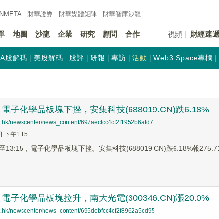
INMETA
財華證券
財華
媒體矩陣
財華
智庫沙龍
單
地圖
沙龍
企業
研究
顧問
合作
視頻
財經速
A股解碼
美股解碼
股評
研報
專訪
活動
Web3 Space專欄
子化學品板塊下挫，安集科技(688019.CN)跌6.18%
net.hk/newscenter/news_content/697aecfcc4cf2f1952b6afd7
日 下午1:15
3:15，電子化學品板塊下挫。安集科技(688019.CN)跌6.18%報275.71
子化學品板塊拉升，南大光電(300346.CN)漲20.0%
net.hk/newscenter/news_content/695debfcc4cf2f8962a5cd95