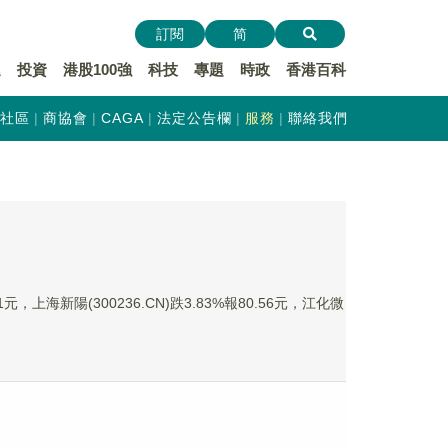
訂閱
简
遞
投資
港股100強
科技
專題
時政
香港百科
社區
商協會
CAGA
法定公告欄
服務
聯絡我們
元，上海新陽(300236.CN)跌3.83%報80.56元，江化微