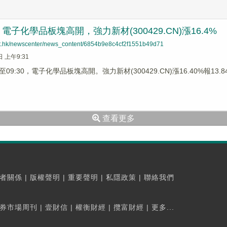
子化學品板塊高開，強力新材(300429.CN)漲16.4%
net.hk/newscenter/news_content/6854b9e8c4cf2f1551b49d71
日 上午9:31
9:30，電子化學品板塊高開。強力新材(300429.CN)漲16.40%報13.84
查看更多
者關係
|
版權聲明
|
重要聲明
|
私隱政策
|
聯絡我們
券市場周刊
|
壹財信
|
權衡財經
|
攬富財經
|
更多...