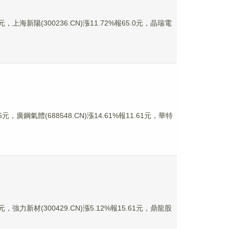
，上海新陽(300236.CN)漲11.72%報65.0元，晶瑞電
，廣鋼氣體(688548.CN)漲14.61%報11.61元，華特
，強力新材(300429.CN)漲5.12%報15.61元，鼎龍股