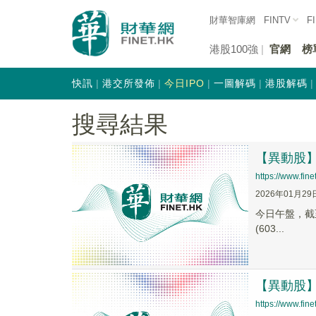
財華智庫網
FINTV
F
港股100強
官網
榜
快訊
港交所發佈
今日IPO
一圖解碼
港股解碼
搜尋結果
【異動股】電
https://www.fi
2026年01月29
今日午盤，截至1
(603...
【異動股】電
https://www.fi