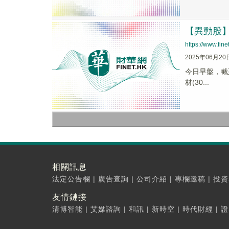
【異動股】電
https://www.fi
2025年06月20
今日早盤，截至0
材(30...
相關訊息
法定公告欄
|
廣告查詢
|
公司介紹
|
專欄邀稿
|
投資
友情鏈接
清博智能
|
艾媒諮詢
|
和訊
|
新時空
|
時代財經
|
證