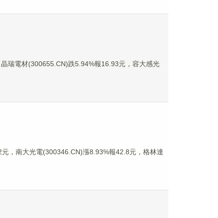
瑞電材(300655.CN)跌5.94%報16.93元，容大感光
元，南大光電(300346.CN)漲8.93%報42.8元，格林達