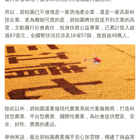
所以，碧桂園已不僅僅是一家房地產企業，還是一家高新科
技企業。更為難能可貴的是，碧桂園將扶貧提升到主業的高
度，主動履行社會責任，投身扶貧公益事業，已累計投入超
過87億元，全國幫扶項目涉及16省57縣，脫貧超49萬人。
除此以外，碧桂園還要做現代農業系統方案服務商，打造科
技型農業、平台型農業、國際性農業，為社會提供豐富、安
全、好吃、實惠的產品。
舉例來說，最近碧桂園農業攜手安心加雲聯，構建了病蟲害