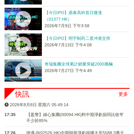
【今日IPO】鼎泰高科首日微涨
（01377.HK）
2026年7月9日 下午3:58
【今日IPO】明宇制药二度冲港交所
2026年7月13日 下午4:08
奇瑞集團全球累計銷量突破2000萬輛
2026年7月27日 下午4:49
快訊
更多
2026年8月8日 星期六 05:49:15
17:35
【盈警】綠心集團(00094.HK)料中期淨虧損同比收窄
不少於85%
17:26
德適-B(02526.HK)中期歸母淨虧損擴大至5588.3萬元