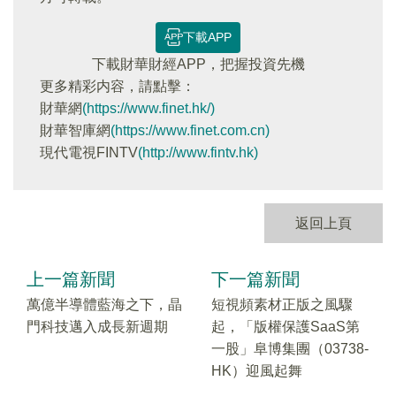
下載APP
下載財華財經APP，把握投資先機
更多精彩内容，請點擊：
財華網
(https://www.finet.hk/)
財華智庫網
(https://www.finet.com.cn)
現代電視FINTV
(http://www.fintv.hk)
返回上頁
上一篇新聞
下一篇新聞
萬億半導體藍海之下，晶
短視頻素材正版之風驟
門科技邁入成長新週期
起，「版權保護SaaS第
一股」阜博集團（03738-
HK）迎風起舞