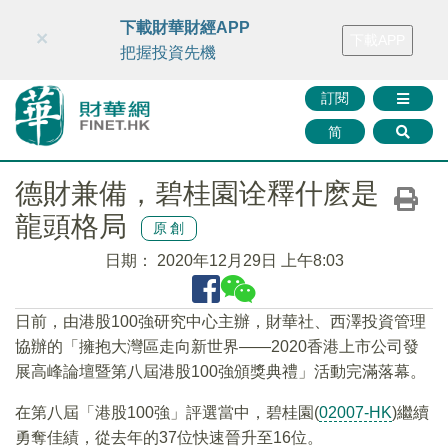
財華智庫網
FINTV
FINMETA
財華證券
媒體矩陣
下載財華財經APP
×
下載APP
智庫沙龍
聯絡我們
把握投資先機
訂閱
简
德財兼備，碧桂園诠釋什麽是
龍頭格局
原創
日期：
2020年12月29日 上午8:03
日前，由港股100強研究中心主辦，財華社、西澤投資管理
協辦的「擁抱大灣區走向新世界——2020香港上市公司發
展高峰論壇暨第八屆港股100強頒獎典禮」活動完滿落幕。
在第八屆「港股100強」評選當中，碧桂園(
02007-HK
)繼續
勇奪佳績，從去年的37位快速晉升至16位。