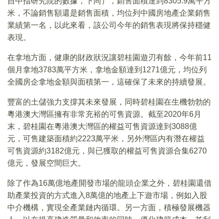
自中指研究院的數據，下同），銷售面積達到8305.9萬平方
米，不論銷售額還是銷售面積，均位列中國房地產企業銷售
業績第一名，以此來看，該公司今年的銷售表現將保持穩健
表現。
在拿地方面，健康的財政狀況讓碧桂園遊刃有餘，今年前11
個月拿地3783萬平方米，拿地金額達到1271億元，均位列
全國房企拿地金額與面積第一，這確保了未來的持續發展。
豐富的土儲強力支撐其未來發展，同時碧桂園在生機勃勃的
粵港澳大灣區擁有非常充裕的可售資源。截至2020年6月
末，碧桂園在粵港澳大灣區的權益可售資源達到3088億
元，可售建築面積約2223萬平米，另外灣區内有潛在權益
可售資源約3182億元，與已獲取的權益可售資源合集6270
億元，發展空間巨大。
除了作為16萬億地產開發市場的龍頭企業之外，碧桂園還借
助產業投資的方式進入8萬億的地產上下遊市場，例如入股
中介機構，實現全產業鏈内循環。另一方面，積極發展機器