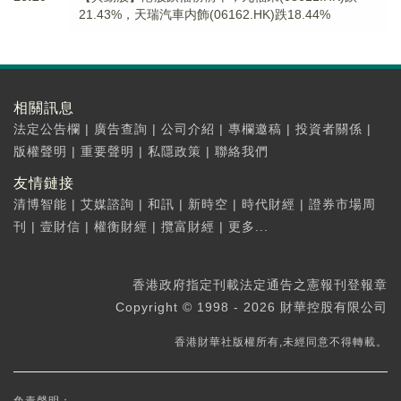
21.43%，天瑞汽車内飾(06162.HK)跌18.44%
相關訊息
法定公告欄
|
廣告查詢
|
公司介紹
|
專欄邀稿
|
投資者關係
|
版權聲明
|
重要聲明
|
私隱政策
|
聯絡我們
友情鏈接
清博智能
|
艾媒諮詢
|
和訊
|
新時空
|
時代財經
|
證券市場周
刊
|
壹財信
|
權衡財經
|
攬富財經
|
更多...
香港政府指定刊載法定通告之憲報刊登報章
Copyright © 1998 - 2026 財華控股有限公司
香港財華社版權所有,未經同意不得轉載。