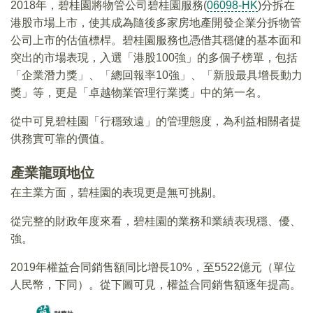
2018年，碧桂園將物管公司碧桂園服務(
06098-HK
)分拆在
港股市場上市，使其成為隨後多家房地產開發企業分拆物管
公司上市的估值標桿。碧桂園服務也憑借其穩健的基本面和
突出的市場表現，入選「港股100強」的多個子榜單，包括
「企業潛力獎」、「總回報率10強」、「新股最具增長動力
獎」等，更是「卓越物業管理行業獎」中的第一名。
從中可見碧桂園「行穩致遠」的管理態度，為利益相關者提
供務實可靠的價值。
產業龍頭地位
在主業方面，碧桂園的表現更是無可挑剔。
從完整的財政年度來看，碧桂園的業務和業績表現穩、優、
強。
2019年權益合同銷售額同比增長10%，至5522億元（單位
人民幣，下同）。從下圖可見，權益合同銷售額逐年提高。