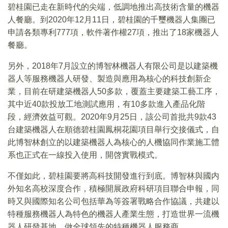
碧桂園已走在新時代的尖端，低調地推出高技術含量的機器
人餐廳。到2020年12月11日，碧桂園的千璽機器人集團已
申請各類專利777項，軟件著作權27項，推出了18家機器人
餐廳。
另外，2018年7月設立的博智林機器人有限公司是以建築機
器人等服務機器人研發、製造與應用為核心的科技創新企
業，目前在研建築機器人50多款，覆蓋主要建築工藝工序，
其中近40款投放工地測試應用，有10多款進入產品化階
段，經濟效益可觀。2020年9月25日，該公司首批共9款43
台建築機器人在順德碧桂園鳳桐花園項目舉行交接儀式，自
此博智林創立的以建築機器人為核心的人機協同作業施工體
系也正式在一線投入使用，開啓實戰模式。
不僅如此，碧桂園要將高科技開發進行到底。博智林與國内
外知名高校深度合作，積極開展政府科研項目聯合申報，同
時又與國際知名公司包括華為等簽署戰略合作協議，共建以
特種服務機器人為特色的機器人產業生態，打造世界一流機
器人研發基地，做全球領先的特種機器人服務商。