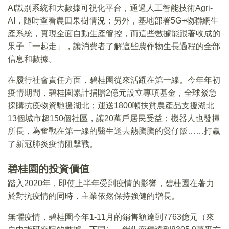
AI識别系統和大數據可視化平台，通過人工智能技術Agri-
AI，隨時查看農田果樹情況；另外，基地部署5G+物聯網生
產系統，實現全面自動生產管控，而這些數據能跟著收成的
果子「一起走」，讓消費者了解這些農作物生長過程的全部
信息和數據。
在履行社會責任方面，碧桂園從來活躍在第一線。今年年初
疫情期間，碧桂園累計捐贈2億元設立專項基金，全球緊急
採購抗疫物資馳援湖北；運送1800噸扶貧農產品支援湖北
13個城市超150個社區，讓20萬戶居民受益；機器人也發揮
所長，為奮戰在第一線的醫生送去熱騰騰的煲仔飯……打赢
了新冠肺炎疫情阻擊戰。
碧桂園的投資價值
踏入2020年，即使上半年受到疫情的影響，碧桂園在著力
於對抗疫情的同時，主業依然保持強健的增長。
無懼疫情，碧桂園今年1-11月的銷售額達到7763億元（來