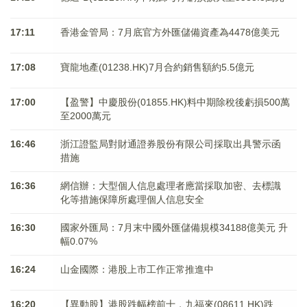
17:11
香港金管局：7月底官方外匯儲備資產為4478億美元
17:08
寶龍地產(01238.HK)7月合約銷售額約5.5億元
17:00
【盈警】中慶股份(01855.HK)料中期除稅後虧損500萬
至2000萬元
16:46
浙江證監局對財通證券股份有限公司採取出具警示函
措施
16:36
網信辦：大型個人信息處理者應當採取加密、去標識
化等措施保障所處理個人信息安全
16:30
國家外匯局：7月末中國外匯儲備規模34188億美元 升
幅0.07%
16:24
山金國際：港股上市工作正常推進中
16:20
【異動股】港股跌幅榜前十，九福來(08611.HK)跌