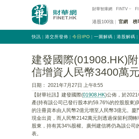
財華智庫網
FINTV
F
港股100強
官網
榜
快訊
港交所發佈
今日IPO
一圖解碼
港股解碼
建發國際(01908.H
信增資人民幣3400萬
日期：
2021年7月27日 上午8:55
【財華社訊】建發國際(
01908.HK
)公佈，於20
產(持有該公司已發行股本約59.76%的控股股
的注冊資本由人民幣2億元增至人民幣3億元。廈門
現金出資，而人民幣2142萬元則透過保留利潤
股東，持有其34%股權。廣州建信將仍為該公司
表。