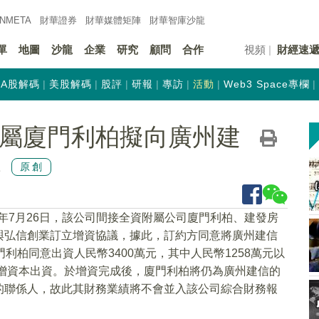
INMETA
財華證券
財華
媒體矩陣
財華
智庫沙龍
單
地圖
沙龍
企業
研究
顧問
合作
視頻
財經速
A股解碼
美股解碼
股評
研報
專訪
活動
Web3 Space專欄
K)附屬廈門利柏擬向廣州建
元
原創
21年7月26日，該公司間接全資附屬公司廈門利柏、建發房
東)與弘信創業訂立增資協議，據此，訂約方同意將廣州建信
利柏同意出資人民幣3400萬元，其中人民幣1258萬元以
轉增資本出資。於增資完成後，廈門利柏將仍為廣州建信的
的聯係人，故此其財務業績將不會並入該公司綜合財務報