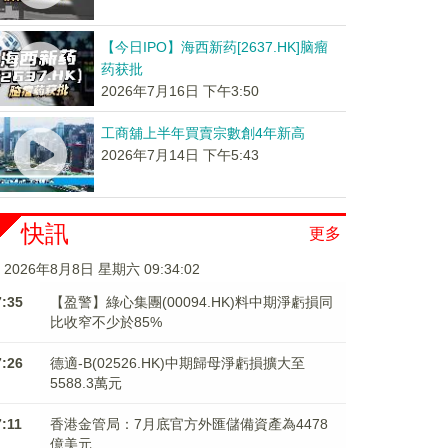
【今日IPO】海西新药[2637.HK]脑瘤
药获批
2026年7月16日 下午3:50
工商舖上半年買賣宗數創4年新高
2026年7月14日 下午5:43
快訊
更多
2026年8月8日 星期六 09:34:03
7:35
【盈警】綠心集團(00094.HK)料中期淨虧損同
比收窄不少於85%
7:26
德適-B(02526.HK)中期歸母淨虧損擴大至
5588.3萬元
7:11
香港金管局：7月底官方外匯儲備資產為4478
億美元