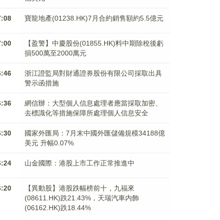
7:08
寶龍地產(01238.HK)7月合約銷售額約5.5億元
7:00
【盈警】中慶股份(01855.HK)料中期除稅後虧
損500萬至2000萬元
6:46
浙江證監局對財通證券股份有限公司採取出具
警示函措施
6:36
網信辦：大型個人信息處理者應當採取加密、
去標識化等措施保障所處理個人信息安全
6:30
國家外匯局：7月末中國外匯儲備規模34188億
美元 升幅0.07%
6:24
山金國際：港股上市工作正常推進中
6:20
【異動股】港股跌幅榜前十，九福來
(08611.HK)跌21.43%，天瑞汽車内飾
(06162.HK)跌18.44%