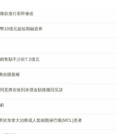
份的條款進行若幹修改
人民幣10億元超短期融資券
體銷售額不少於7.2億元
79萬份購股權
呈請人同意將在收到未償金額後撤回呈請
扭虧
®獲準於加拿大治療成人套細胞淋巴瘤(MCL)患者