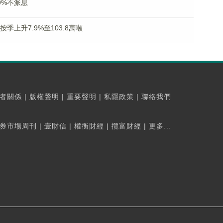
59%不派息
按季上升7.9%至103.8萬噸
者關係
|
版權聲明
|
重要聲明
|
私隱政策
|
聯絡我們
券市場周刊
|
壹財信
|
權衡財經
|
攬富財經
|
更多...