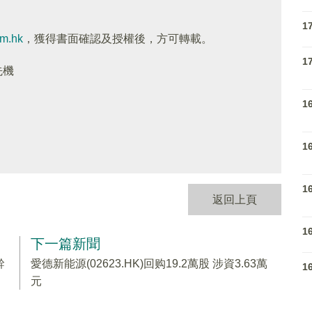
1
om.hk
，獲得書面確認及授權後，方可轉載。
1
先機
1
1
1
返回上頁
1
下一篇新聞
幹
愛德新能源(02623.HK)回购19.2萬股 涉資3.63萬
1
元