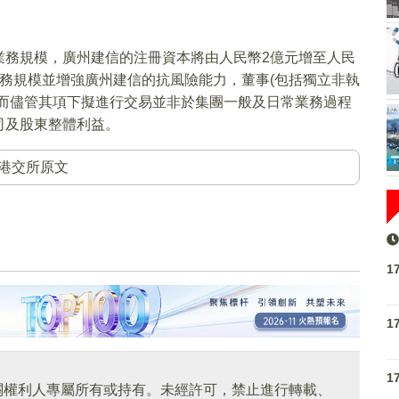
業務規模，廣州建信的注冊資本將由人民幣2億元增至人民
務規模並增強廣州建信的抗風險能力，董事(包括獨立非執
，而儘管其項下擬進行交易並非於集團一般及日常業務過程
司及股東整體利益。
港交所原文
1
1
1
關權利人專屬所有或持有。未經許可，禁止進行轉載、