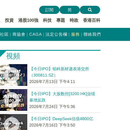
訂閱
简
遞
投資
港股100強
科技
專題
時政
香港百科
社區
商協會
CAGA
法定公告欄
服務
聯絡我們
視頻
【今日IPO】铂科新材递表港交所
（300811.SZ）
2026年7月13日 下午4:11
【今日IPO】大族数控[3200.HK]业绩
暴增反跌
2026年7月24日 下午5:36
【今日IPO】DeepSeek估值4800亿
2026年7月16日 下午3:50