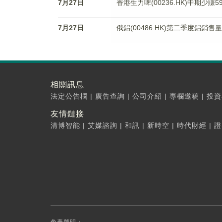
7月27日
香港生力啤(00236.HK)中期少賺
7月27日
俄鋁(00486.HK)第二季度鋁銷售量
相關訊息
法定公告欄
|
廣告查詢
|
公司介紹
|
專欄邀稿
|
投資
友情鏈接
清博智能
|
艾媒諮詢
|
和訊
|
新時空
|
時代財經
|
證