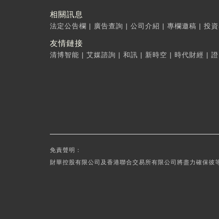
相關訊息
法定公告欄
|
廣告查詢
|
公司介紹
|
專欄邀稿
|
投資
友情鏈接
清博智能
|
艾媒諮詢
|
和訊
|
新時空
|
時代財經
|
證
免責聲明：
財華控股有限公司及香港聯合交易所有限公司將盡力確保彼等