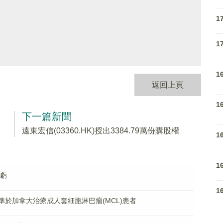
1
1
1
返回上頁
1
下一篇新聞
遠東宏信(03360.HK)授出3384.79萬份購股權
1
1
扭虧
1
®獲準於加拿大治療成人套細胞淋巴瘤(MCL)患者