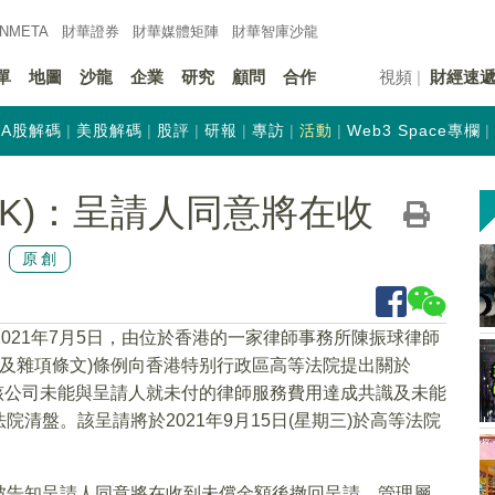
INMETA
財華證券
財華
媒體矩陣
財華
智庫沙龍
單
地圖
沙龍
企業
研究
顧問
合作
視頻
財經速
A股解碼
美股解碼
股評
研報
專訪
活動
Web3 Space專欄
.HK)：呈請人同意將在收
原創
2021年7月5日，由位於香港的一家律師事務所陳振球律師
清盤及雜項條文)條例向香港特别行政區高等法院提出關於
呈請，因該公司未能與呈請人就未付的律師服務費用達成共識及未能
清盤。該呈請將於2021年9月15日(星期三)於高等法院
被告知呈請人同意將在收到未償金額後撤回呈請。管理層