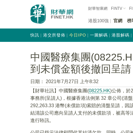
財華智庫網
FINTV
F
港股100強
官網
榜
快訊
港交所發佈
今日IPO
一圖解碼
港股解碼
中國醫療集團(08225
到未償金額後撤回呈請
日期：
2021年7月27日 上午8:32
【財華社訊】中國醫療集團(
08225.HK
)公佈，於
事務所(呈請人)，根據香港法例第 32 章公司(
292,263.33 港幣(未償款項)索賠的清盤
結清該公司應向呈請人支付的未償款項，被高等法院
進行聆訊。
公司已指示法律顧問代其結清欠款。同時，公司