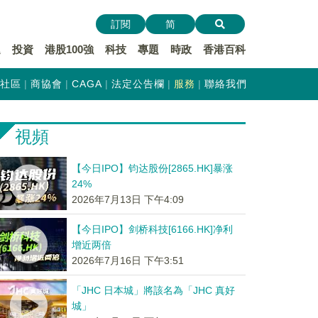
訂閱
简
遞
投資
港股100強
科技
專題
時政
香港百科
社區
商協會
CAGA
法定公告欄
服務
聯絡我們
視頻
【今日IPO】钧达股份[2865.HK]暴涨
24%
2026年7月13日 下午4:09
【今日IPO】剑桥科技[6166.HK]净利
增近两倍
2026年7月16日 下午3:51
「JHC 日本城」將該名為「JHC 真好
城」