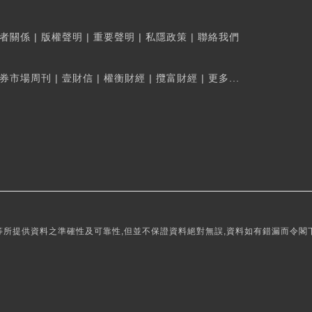
者關係
|
版權聲明
|
重要聲明
|
私隱政策
|
聯絡我們
券市場周刊
|
壹財信
|
權衡財經
|
攬富財經
|
更多...
所提供資料之準確性及可靠性,但並不保證資料絕對無誤,資料如有錯漏而令閣