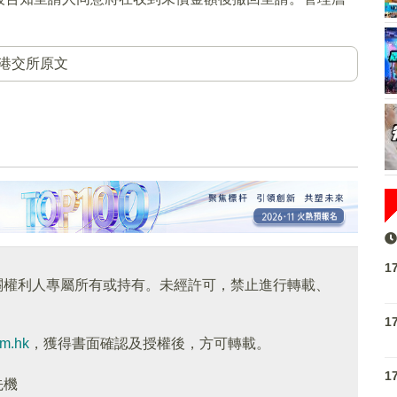
港交所原文
1
關權利人專屬所有或持有。未經許可，禁止進行轉載、
1
om.hk
，獲得書面確認及授權後，方可轉載。
1
先機