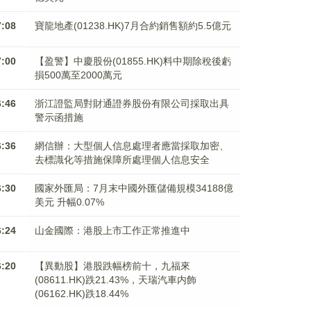
7:08
寶龍地產(01238.HK)7月合約銷售額約5.5億元
7:00
【盈警】中慶股份(01855.HK)料中期除稅後虧
損500萬至2000萬元
6:46
浙江證監局對財通證券股份有限公司採取出具
警示函措施
6:36
網信辦：大型個人信息處理者應當採取加密、
去標識化等措施保障所處理個人信息安全
6:30
國家外匯局：7月末中國外匯儲備規模34188億
美元 升幅0.07%
6:24
山金國際：港股上市工作正常推進中
6:20
【異動股】港股跌幅榜前十，九福來
(08611.HK)跌21.43%，天瑞汽車内飾
(06162.HK)跌18.44%