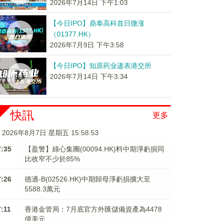
2026年7月14日 下午1:03
【今日IPO】鼎泰高科首日微涨
（01377.HK）
2026年7月9日 下午3:58
【今日IPO】知原药业递表港交所
2026年7月14日 下午3:34
快訊
更多
2026年8月7日 星期五 15:58:54
7:35
【盈警】綠心集團(00094.HK)料中期淨虧損同
比收窄不少於85%
7:26
德適-B(02526.HK)中期歸母淨虧損擴大至
5588.3萬元
7:11
香港金管局：7月底官方外匯儲備資產為4478
億美元