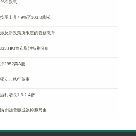
59%不派息
按季上升7.9%至103.8萬噸
業務不涉及新政策所限定的義務教育
33.HK)宣布取消特別分紅
持2952萬A股
辭任獨立非執行董事
溢利增長1.3-1.4倍
透過併購光鼬電競成為控股股東