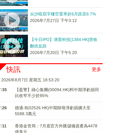
尖沙咀寫字樓空置率於6月跌至6.7%
2026年7月27日 下午3:12
【今日IPO】滴普科技[1384.HK]营收
翻倍反跌
2026年7月20日 下午5:20
快訊
更多
2026年8月7日 星期五 18:53:20
7:35
【盈警】綠心集團(00094.HK)料中期淨虧損同
比收窄不少於85%
7:26
德適-B(02526.HK)中期歸母淨虧損擴大至
5588.3萬元
7:11
香港金管局：7月底官方外匯儲備資產為4478
億美元