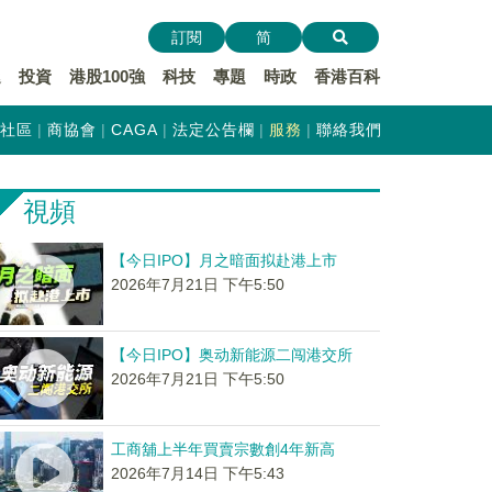
訂閱
简
遞
投資
港股100強
科技
專題
時政
香港百科
社區
商協會
CAGA
法定公告欄
服務
聯絡我們
視頻
【今日IPO】月之暗面拟赴港上市
2026年7月21日 下午5:50
【今日IPO】奥动新能源二闯港交所
2026年7月21日 下午5:50
工商舖上半年買賣宗數創4年新高
2026年7月14日 下午5:43