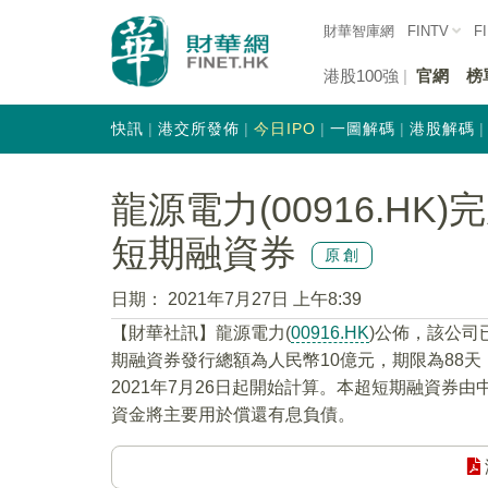
財華智庫網
FINTV
F
港股100強
官網
榜
快訊
港交所發佈
今日IPO
一圖解碼
港股解碼
龍源電力(00916.HK
短期融資券
原創
日期：
2021年7月27日 上午8:39
【財華社訊】龍源電力(
00916.HK
)公佈，該公司
期融資券發行總額為人民幣10億元，期限為88天，
2021年7月26日起開始計算。本超短期融資券
資金將主要用於償還有息負債。