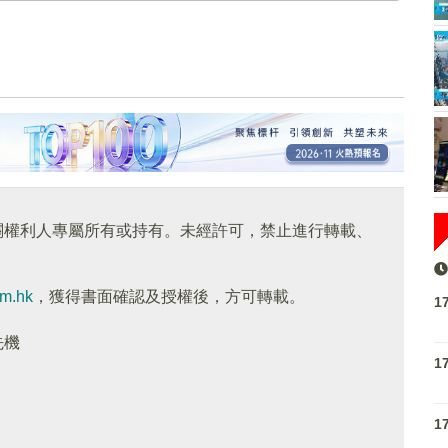
關權利人專屬所有或持有。未經許可，禁止進行轉載、
om.hk
，獲得書面確認及授權後，方可轉載。
1
先機
1
1