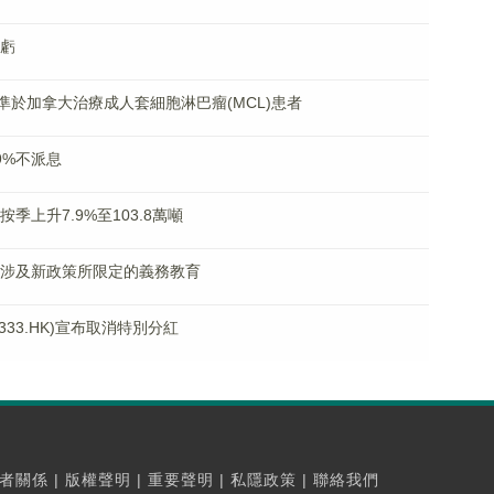
扭虧
®獲準於加拿大治療成人套細胞淋巴瘤(MCL)患者
59%不派息
按季上升7.9%至103.8萬噸
業務不涉及新政策所限定的義務教育
33.HK)宣布取消特別分紅
者關係
|
版權聲明
|
重要聲明
|
私隱政策
|
聯絡我們