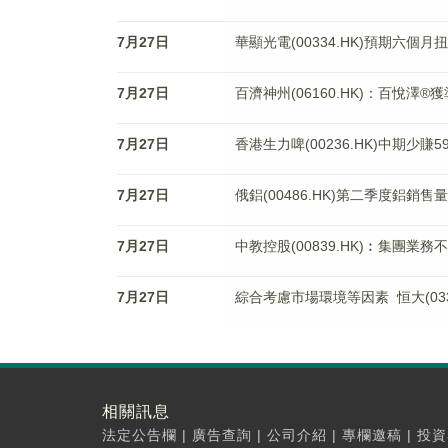
7月27日
華顯光電(00334.HK)預期六個月
7月27日
百濟神州(06160.HK)：百悅澤
7月27日
香港生力啤(00236.HK)中期少賺
7月27日
俄鋁(00486.HK)第二季度鋁銷售量
7月27日
中教控股(00839.HK)︰集團
7月27日
綜合考慮市場環境等因素 恒大(033
相關訊息
法定公告欄
|
廣告查詢
|
公司介紹
|
專欄邀稿
|
投資