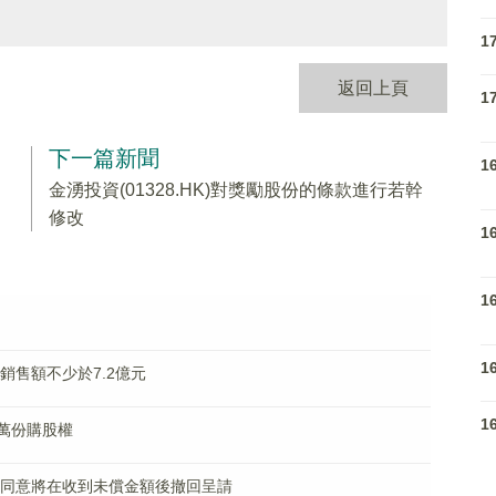
1
返回上頁
1
下一篇新聞
1
金湧投資(01328.HK)對獎勵股份的條款進行若幹
修改
1
1
1
體銷售額不少於7.2億元
1
79萬份購股權
呈請人同意將在收到未償金額後撤回呈請