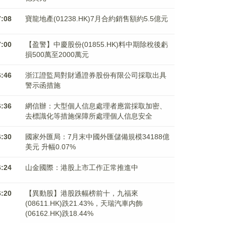
7:08
寶龍地產(01238.HK)7月合約銷售額約5.5億元
7:00
【盈警】中慶股份(01855.HK)料中期除稅後虧
損500萬至2000萬元
6:46
浙江證監局對財通證券股份有限公司採取出具
警示函措施
6:36
網信辦：大型個人信息處理者應當採取加密、
去標識化等措施保障所處理個人信息安全
6:30
國家外匯局：7月末中國外匯儲備規模34188億
美元 升幅0.07%
6:24
山金國際：港股上市工作正常推進中
6:20
【異動股】港股跌幅榜前十，九福來
(08611.HK)跌21.43%，天瑞汽車内飾
(06162.HK)跌18.44%