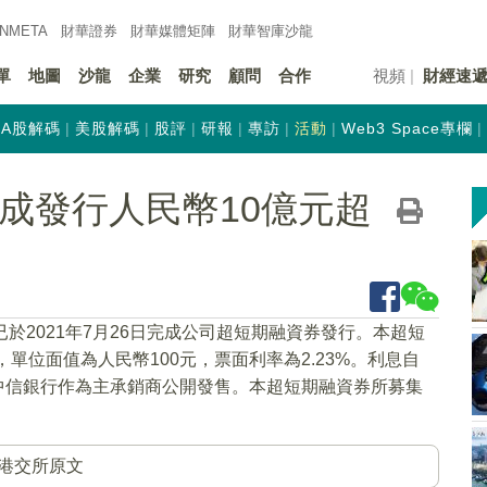
INMETA
財華證券
財華
媒體矩陣
財華
智庫沙龍
單
地圖
沙龍
企業
研究
顧問
合作
視頻
財經速
A股解碼
美股解碼
股評
研報
專訪
活動
Web3 Space專欄
)完成發行人民幣10億元超
已於2021年7月26日完成公司超短期融資券發行。本超短
單位面值為人民幣100元，票面利率為2.23%。利息自
由中信銀行作為主承銷商公開發售。本超短期融資券所募集
港交所原文