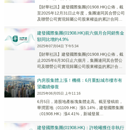
【財華社訊】建發國際集團(01908.HK)公佈，截
至2025年12月31日止年度，集團連同其合營公司
及聯營公司實現歸屬公司股東權益的累計合同銷
售金額約人民幣909.3億元，歸屬...
建發國際集團(01908.HK)前六個月合同銷售金
額同比增約4.9%
2025年07月04日 下午5:34
【財華社訊】建發國際集團(01908.HK)公佈，截
止2025年6月30日止六個月，集團連同其合營公
司及聯營公司實現歸屬公司股東權益的累計合同
銷售金額約人民幣533.5億元，歸屬...
内房股集體上漲！機構：6月重點城市樓市有
望繼續修復
2025年06月05日 上午11:16
6月5日，港股地產板塊集體走高。截至發稿前，
華潤置地（01109.HK）漲5.14%，建發國際集團
（01908.HK）漲4.41%，新城發展
（01030.HK）漲4%，中國海外發...
建發國際集團(01908.HK)：許曉曦獲任非執行