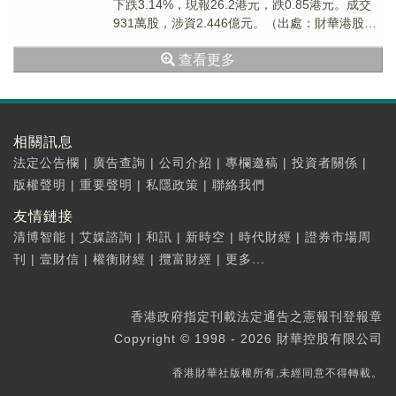
下跌3.14%，現報26.2港元，跌0.85港元。成交
931萬股，涉資2.446億元。（出處：財華港股智
能寫手）
查看更多
相關訊息
法定公告欄
|
廣告查詢
|
公司介紹
|
專欄邀稿
|
投資者關係
|
版權聲明
|
重要聲明
|
私隱政策
|
聯絡我們
友情鏈接
清博智能
|
艾媒諮詢
|
和訊
|
新時空
|
時代財經
|
證券市場周
刊
|
壹財信
|
權衡財經
|
攬富財經
|
更多...
香港政府指定刊載法定通告之憲報刊登報章
Copyright © 1998 - 2026 財華控股有限公司
香港財華社版權所有,未經同意不得轉載。