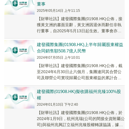
董事
2025年05月14日 上午11:15
【財華社訊】建發國際集團(01908.HK)公佈，接
獲黃文洲的書面呈辭，黃文洲因退休而辭任非執
行董事，自2025年5月13日起生效。董事會亦已
收到鄭永達的書面呈辭，鄭永達因工作安...
建發國際集團(01908.HK)上半年歸屬股東權益
合同銷售額508.7億人民幣
2024年07月05日 上午10:01
【財華社訊】建發國際集團(01908.HK)公佈，截
至2024年6月30日止六個月，集團連同其合營公
司及聯營公司實現歸屬公司股東權益的累計合同
銷售金額約人民幣508.7億元，歸屬...
建發國際(01908.HK)擬收購福州兆臻100%股
權
2024年01月10日 下午2:40
【財華社訊】建發國際集團(01908.HK)公佈，於
2024年1月9日，杭州兆瑞(公司的間接全資附屬公
司)與福州兆興訂立福州兆臻股權轉讓協議，據