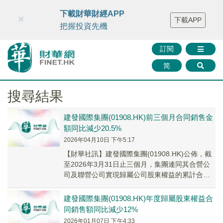
財華智庫網
FINTV
FINMETA
財華證券
媒體矩陣
下載財華財經APP
×
下載APP
智庫沙龍
聯絡我們
把握投資先機
訂閱
简
搜尋結果
建發國際集團(01908.HK)前三個月合同銷售金
額同比減少20.5%
2026年04月10日 下午5:17
​【財華社訊】建發國際集團(01908.HK)公佈，截
至2026年3月31日止三個月，集團連同其合營公
司及聯營公司實現歸屬公司股東權益的累計合同
銷售金額約人民幣193.1億元，歸...
建發國際集團(01908.HK)年度歸屬股東權益合
同銷售額同比減少12%
2026年01月07日 下午4:33