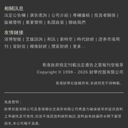
相關訊息
法定公告欄
|
廣告查詢
|
公司介紹
|
專欄邀稿
|
投資者關係
|
版權聲明
|
重要聲明
|
私隱政策
|
聯絡我們
友情鏈接
清博智能
|
艾媒諮詢
|
和訊
|
新時空
|
時代財經
|
證券市場周
刊
|
壹財信
|
權衡財經
|
攬富財經
|
更多...
香港政府指定刊載法定通告之憲報刊登報章
Copyright © 1998 - 2026 財華控股有限公司
香港財華社版權所有,未經同意不得轉載。
免責聲明：
財華控股有限公司及香港聯合交易所有限公司將盡力確保彼等所提供資料
之準確性及可靠性,但並不保證資料絕對無誤,資料如有錯漏而令閣下蒙受
損失,本公司概不負責。