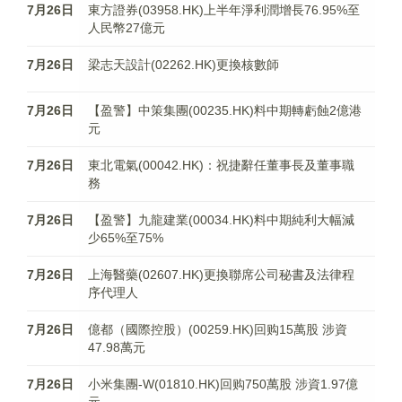
7月26日
東方證券(03958.HK)上半年淨利潤增長76.95%至
人民幣27億元
7月26日
梁志天設計(02262.HK)更換核數師
7月26日
【盈警】中策集團(00235.HK)料中期轉虧蝕2億港
元
7月26日
東北電氣(00042.HK)：祝捷辭任董事長及董事職
務
7月26日
【盈警】九龍建業(00034.HK)料中期純利大幅減
少65%至75%
7月26日
上海醫藥(02607.HK)更換聯席公司秘書及法律程
序代理人
7月26日
億都（國際控股）(00259.HK)回购15萬股 涉資
47.98萬元
7月26日
小米集團-W(01810.HK)回购750萬股 涉資1.97億