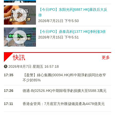
【今日IPO】东阳光药[6887.HK]暴跌后大反
弹
2026年7月21日 下午5:50
【今日IPO】鼎泰高科[1377.HK]净利涨3倍
2026年7月15日 下午5:51
快訊
更多
2026年8月7日 星期五 16:57:19
17:35
【盈警】綠心集團(00094.HK)料中期淨虧損同比收窄
不少於85%
17:26
德適-B(02526.HK)中期歸母淨虧損擴大至5588.3萬元
17:11
香港金管局：7月底官方外匯儲備資產為4478億美元