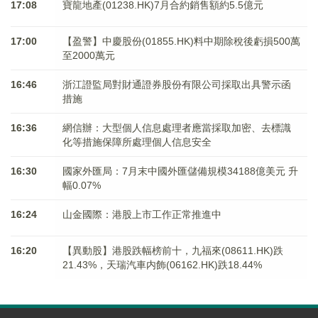
17:08
寶龍地產(01238.HK)7月合約銷售額約5.5億元
17:00
【盈警】中慶股份(01855.HK)料中期除稅後虧損500萬
至2000萬元
16:46
浙江證監局對財通證券股份有限公司採取出具警示函
措施
16:36
網信辦：大型個人信息處理者應當採取加密、去標識
化等措施保障所處理個人信息安全
16:30
國家外匯局：7月末中國外匯儲備規模34188億美元 升
幅0.07%
16:24
山金國際：港股上市工作正常推進中
16:20
【異動股】港股跌幅榜前十，九福來(08611.HK)跌
21.43%，天瑞汽車内飾(06162.HK)跌18.44%