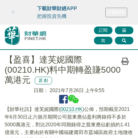
財華智庫網
FINTV
FINMETA
財華證券
媒體矩陣
下載財華財經APP
×
下載APP
智庫沙龍
聯絡我們
把握投資先機
訂閱
简
【盈喜】達芙妮國際
(00210.HK)料中期轉盈賺5000
萬港元
原創
日期：
2021年7月26日 上午9:55
【財華社訊】達芙妮國際(
00210.HK
)公佈，預期截至2021
年6月30日止六個月期間公司股東應佔盈利將錄得不多於
5000萬港元，對比2020年同期錄得之股東應佔虧損約1.41
億港元，主要由於有關中國福建莆田市荔城區政府土地徵收