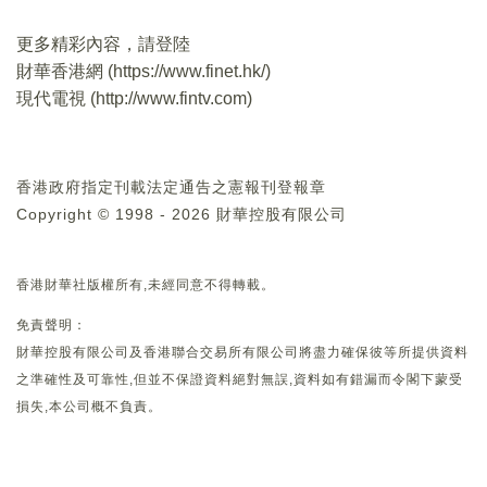
更多精彩內容，請登陸
財華香港網 (
https://www.finet.hk/
)
現代電視 (
http://www.fintv.com
)
香港政府指定刊載法定通告之憲報刊登報章
Copyright © 1998 - 2026 財華控股有限公司
香港財華社版權所有,未經同意不得轉載。
免責聲明：
財華控股有限公司及香港聯合交易所有限公司將盡力確保彼等所提供資料
之準確性及可靠性,但並不保證資料絕對無誤,資料如有錯漏而令閣下蒙受
損失,本公司概不負責。