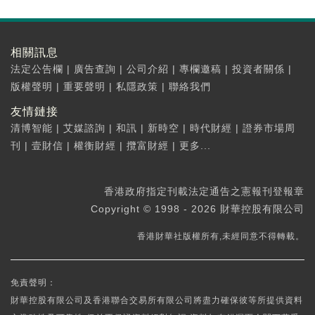
相關訊息
法定公告欄
|
廣告查詢
|
公司介紹
|
專欄邀稿
|
投資者關係
|
版權聲明
|
重要聲明
|
私隱政策
|
聯絡我們
友情鏈接
清博智能
|
艾媒諮詢
|
和訊
|
新時空
|
時代財經
|
證券市場周
刊
|
壹財信
|
權衡財經
|
攬富財經
|
更多...
香港政府指定刊載法定通告之憲報刊登報章
Copyright © 1998 - 2026 財華控股有限公司
香港財華社版權所有,未經同意不得轉載。
免責聲明：
財華控股有限公司及香港聯合交易所有限公司將盡力確保彼等所提供資料