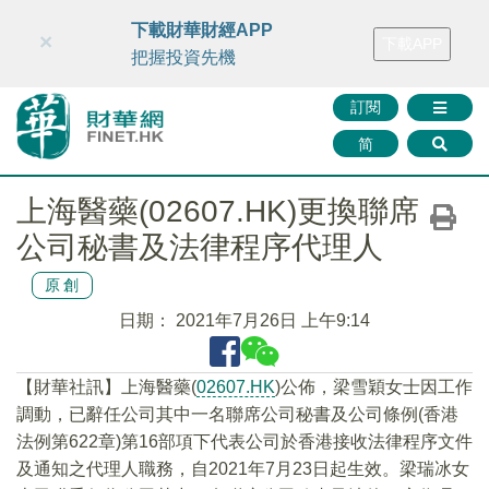
財華智庫網
FINTV
FINMETA
財華證券
媒體矩陣
下載財華財經APP
×
下載APP
智庫沙龍
聯絡我們
把握投資先機
訂閱
简
上海醫藥(02607.HK)更換聯席
公司秘書及法律程序代理人
原創
日期：
2021年7月26日 上午9:14
【財華社訊】上海醫藥(
02607.HK
)公佈，梁雪穎女士因工作
調動，已辭任公司其中一名聯席公司秘書及公司條例(香港
法例第622章)第16部項下代表公司於香港接收法律程序文件
及通知之代理人職務，自2021年7月23日起生效。梁瑞冰女