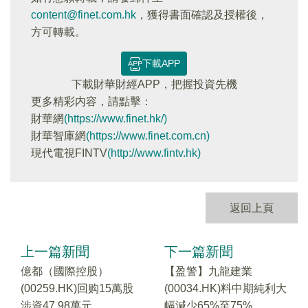
content@finet.com.hk
，獲得書面確認及授權後，
方可轉載。
下載APP
下載財華財經APP，把握投資先機
更多精彩内容，請點擊：
財華網
(https://www.finet.hk/)
財華智庫網
(https://www.finet.com.cn)
現代電視FINTV
(http://www.fintv.hk)
返回上頁
上一篇新聞
下一篇新聞
億都（國際控股）
【盈警】九龍建業
(00259.HK)回购15萬股
(00034.HK)料中期純利大
涉資47.98萬元
幅減少65%至75%