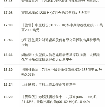
17:11
香港金管局：7月底官方外匯儲備資產為4478億美元
17:08
寶龍地產(01238.HK)7月合約銷售額約5.5億元
17:00
【盈警】中慶股份(01855.HK)料中期除稅後虧損500萬
至2000萬元
16:46
浙江證監局對財通證券股份有限公司採取出具警示函
措施
16:36
網信辦：大型個人信息處理者應當採取加密、去標識
化等措施保障所處理個人信息安全
16:30
國家外匯局：7月末中國外匯儲備規模34188億美元 升
幅0.07%
16:24
山金國際：港股上市工作正常推進中
16:20
【異動股】港股跌幅榜前十，九福來(08611.HK)跌
21.43%，天瑞汽車内飾(06162.HK)跌18.44%