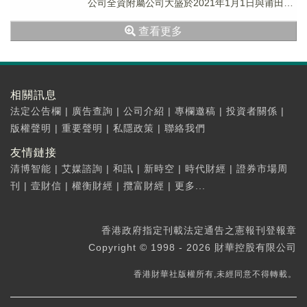
公司全資附屬公司大盛於2021年1月1日與莆田市
荔城區政府訂立土地徵收協議，據此，莆...
查看更多
相關訊息
法定公告欄
|
廣告查詢
|
公司介紹
|
專欄邀稿
|
投資者關係
|
版權聲明
|
重要聲明
|
私隱政策
|
聯絡我們
友情鏈接
清博智能
|
艾媒諮詢
|
和訊
|
新時空
|
時代財經
|
證券市場周
刊
|
壹財信
|
權衡財經
|
攬富財經
|
更多...
香港政府指定刊載法定通告之憲報刊登報章
Copyright © 1998 - 2026 財華控股有限公司
香港財華社版權所有,未經同意不得轉載。