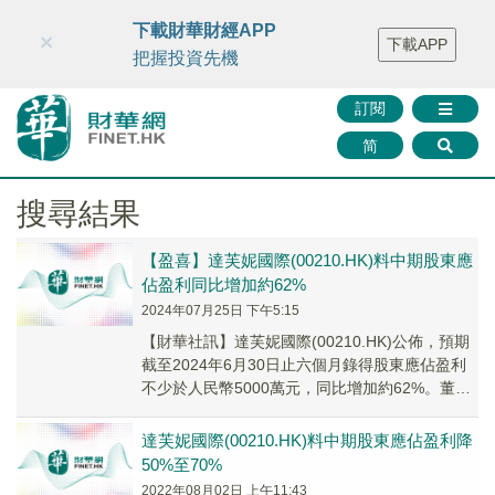
財華智庫網
FINTV
FINMETA
財華證券
媒體矩陣
下載財華財經APP
×
下載APP
智庫沙龍
聯絡我們
把握投資先機
訂閱
简
搜尋結果
【盈喜】達芙妮國際(00210.HK)料中期股東應
佔盈利同比增加約62%
2024年07月25日 下午5:15
【財華社訊】達芙妮國際(00210.HK)公佈，預期
截至2024年6月30日止六個月錄得股東應佔盈利
不少於人民幣5000萬元，同比增加約62%。董事
會認為預期增加盈利主要由於集團...
達芙妮國際(00210.HK)料中期股東應佔盈利降
50%至70%
2022年08月02日 上午11:43