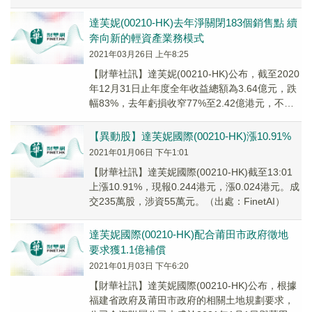
逝世。
達芙妮(00210-HK)去年淨關閉183個銷售點 續
奔向新的輕資產業務模式
2021年03月26日 上午8:25
【財華社訊】達芙妮(00210-HK)公布，截至2020
年12月31日止年度全年收益總額為3.64億元，跌
幅83%，去年虧損收窄77%至2.42億港元，不派
息。毛利率跌0.1個百分點至36.6%。
【異動股】達芙妮國際(00210-HK)漲10.91%
2021年01月06日 下午1:01
【財華社訊】達芙妮國際(00210-HK)截至13:01
上漲10.91%，現報0.244港元，漲0.024港元。成
交235萬股，涉資55萬元。（出處：FinetAI）
達芙妮國際(00210-HK)配合莆田市政府徵地
要求獲1.1億補償
2021年01月03日 下午6:20
【財華社訊】達芙妮國際(00210-HK)公布，根據
福建省政府及莆田市政府的相關土地規劃要求，