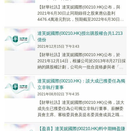
【財華社訊】達芙妮國際(00210.HK)公布，與
2021年6月30日止同期錄得之股東應佔盈利
4476.4萬港元對比，預期截至2022年6月30日止
六個月期間公司股東應佔盈利將錄...
達芙妮國際(00210.HK)授出購股權合共1.213
億份
2021年12月15日 下午3:43
【財華社訊】達芙妮國際(00210.HK)公布，於
2021年12月14日，根據公司於2013年8月27日採
納的購股權計劃，公司向一批合資格參與者「承
授人」授出合共1.213億份購...
達芙妮國際(00210.HK)：談大成已獲委任為獨
立非執行董事
2021年08月02日 下午4:35
【財華社訊】達芙妮國際(00210.HK)公佈，談大
成先生已獲委任為公司獨立非執行董事、薪酬委
員會主席、審核委員會及提名委員會成員之職
務，自2021年8月2日起生效。
【盈喜】達芙妮國際(00210.HK)料中期轉盈賺