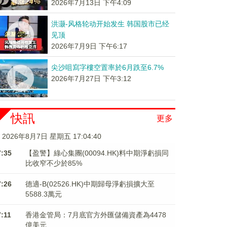
2026年7月13日 下午4:09
洪灏-风格轮动开始发生 韩国股市已经
见顶
2026年7月9日 下午6:17
尖沙咀寫字樓空置率於6月跌至6.7%
2026年7月27日 下午3:12
快訊
更多
2026年8月7日 星期五 17:04:41
7:35
【盈警】綠心集團(00094.HK)料中期淨虧損同
比收窄不少於85%
7:26
德適-B(02526.HK)中期歸母淨虧損擴大至
5588.3萬元
7:11
香港金管局：7月底官方外匯儲備資產為4478
億美元