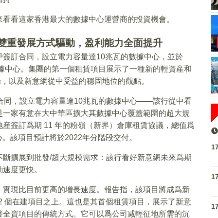
來看看這家香港最大的數據中心運營商的投資機會。
，雙重發展方式驅動，盈利能力全面提升
簽訂合同，設立電力容量達10兆瓦的數據中心，並於
數據中心。集團的第一個租賃項目展示了一種新的輕資産和
場，以及新意網從中受益的穩固地位的觀點。
簽訂合同，設立電力容量達10兆瓦的數據中心——該行從中看
是一家有意在大中華區擴大其數據中心覆蓋範圍的超大規
産簽訂爲期 11 年的粉嶺（新界）倉庫租賃協議，總值爲
心。該項目預計將於2022年分階段交付。
1
不斷擴展到批發/超大規模需求：該行看好新意網未來爲期
動速度更快。
1
，實現比目前更高的增長速度。報告指，該項目將成爲新
和 2 個在建項目之上。這也是其首個租賃項目，展示了新意
1
發全資項目的傳統方式。它可以爲公司减輕征地所需的沉