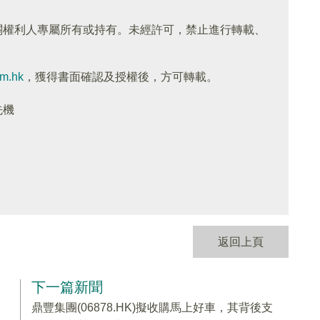
關權利人專屬所有或持有。未經許可，禁止進行轉載、
om.hk
，獲得書面確認及授權後，方可轉載。
先機
返回上頁
下一篇新聞
鼎豐集團(06878.HK)擬收購馬上好車，其背後支