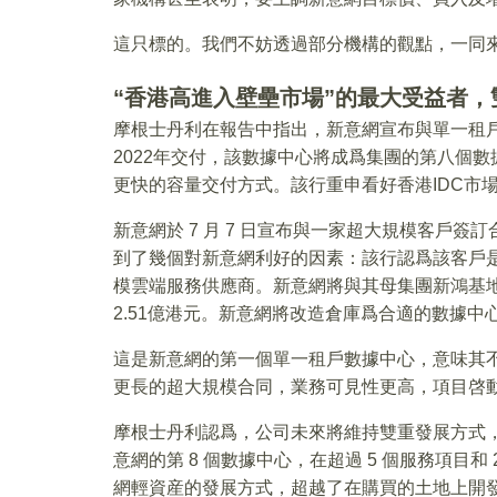
這只標的。我們不妨透過部分機構的觀點，一同
“香港高進入壁壘市場”的最大受益者
摩根士丹利在報告中指出，新意網宣布與單一租戶
2022年交付，該數據中心將成爲集團的第八個
更快的容量交付方式。該行重申看好香港IDC市
新意網於 7 月 7 日宣布與一家超大規模客戶
到了幾個對新意網利好的因素：該行認爲該客戶
模雲端服務供應商。新意網將與其母集團新鴻基地
2.51億港元。新意網將改造倉庫爲合適的數據中
這是新意網的第一個單一租戶數據中心，意味其
更長的超大規模合同，業務可見性更高，項目啓
摩根士丹利認爲，公司未來將維持雙重發展方式
意網的第 8 個數據中心，在超過 5 個服務項目
網輕資産的發展方式，超越了在購買的土地上開