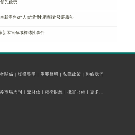
具領先優勢
商汽車新零售從“人貨場“到”網商端“發展趨勢
網商汽車新零售領域標誌性事件
者關係
|
版權聲明
|
重要聲明
|
私隱政策
|
聯絡我們
券市場周刊
|
壹財信
|
權衡財經
|
攬富財經
|
更多...