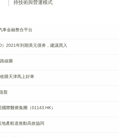
持技術與營運模式
車為汽車金融整合平台
D）2021年到期美元債券，建議買入
售”路線圖
錄擬收購天津馬上好車
值股
環亞國際醫療集團（01143.HK）
設地產航道推動高效協同