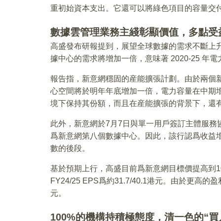
重初始資本支出。它還可以將綠色項目的容量交付時間從
數據雲管理業務主綫彰顯價值，多點受
高盛發布研報提到，展望全球數據的需求不斷上升
據中心的需求將增加一倍，意味著 2020-25 年
報告指，新意網穩固的産能擴張計劃。由於兩個新設
心空間將於明年年底增加一倍，電力容量在中期增
境下保持其份額，而且在産能擴張的背景下，還
此外，新意網於7月7日與單一用戶簽訂主體服務協
爲新意網第八個數據中心。因此，該行認爲收益增長
數的後段。
基於預期上行，高盛目前爲新意網目標價提高到10.8港
FY24/25 EPS爲約31.7/40.1港元。由於更高
元。
100%的機構持積極態度，清一色的“買