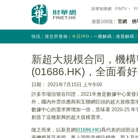
財華智庫網
FINTV
F
港股100強
官網
榜
快訊
港交所發佈
今日IPO
一圖解碼
港股解碼
新超大規模合同，機構
(01686.HK)，全面
日期：
2021年7月15日 上午9:00
許多市場信號在印證，2021年會是數據中心業
外，國內外雲供應商和互聯網巨頭的超大規模需求
數據中心的需求將增加一倍，意味著 2020-25 
創造了這種新興的超大規模需求。
隨之而來，以新意網(
01686.HK
)爲代表的頭部
家機構甚至表明，要上調新意網目標價、買入及