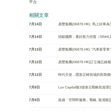
平台
相關文章
7月14日
鼎豐集團(06878.HK): 馬上好
7月14日
招銀國際：看好新力控股（SINHL
7月13日
鼎豐集團(06878.HK) “汽車新零
7月12日
鼎豐集團(06878.HK)訂立備忘
7月12日
時代天使，隱形正畸領域的長期價
7月8日
Lux Capital擬3億港元戰略投資
7月8日
延續「空間即服務」戰略, 龍湖新