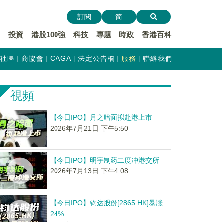
訂閱
简
遞
投資
港股100強
科技
專題
時政
香港百科
社區
商協會
CAGA
法定公告欄
服務
聯絡我們
視頻
【今日IPO】月之暗面拟赴港上市
2026年7月21日 下午5:50
【今日IPO】明宇制药二度冲港交所
2026年7月13日 下午4:08
【今日IPO】钧达股份[2865.HK]暴涨
24%