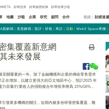
INMETA
財華證券
財華
媒體矩陣
財華
智庫沙龍
單
地圖
沙龍
企業
研究
顧問
合作
視頻
財經速
A股解碼
美股解碼
股評
研報
專訪
活動
Web3 Space專欄
密集覆蓋新意網
看好其未來發展
發展至關重要的一年。除了金融機構和企業的傳統零售需求
正在增加，以建立更强大的亞太地區中心，預計2025 年
年電力容量/行業收入的强勁複合年增長率將爲 15%/16%，
企業引發衆多機構的關注，短期內被多份研發密集覆蓋，幾
增持