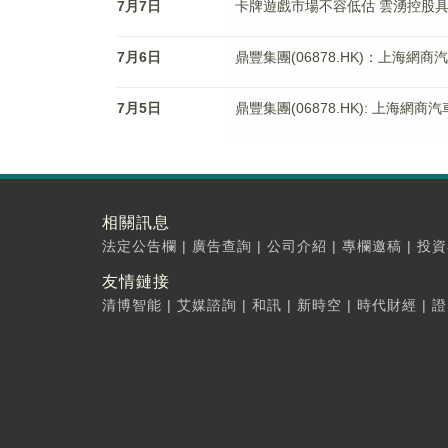
7月7日
卡牌遊戲市場不容低估 雲湧控股
7月6日
鼎豐集團(06878.HK)：上海網
7月5日
鼎豐集團(06878.HK): 上海
相關訊息
法定公告欄
|
廣告查詢
|
公司介紹
|
專欄邀稿
|
投資
友情鏈接
清博智能
|
艾媒諮詢
|
和訊
|
新時空
|
時代財經
|
證