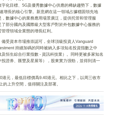
數字化目標、5G及優秀數據中心供應的稀缺趨勢下，數據
快速增長的核心引擎。新意網在這一領域占據穩固領先地
是，數據中心的業務應用場景廣泛，提供托管和管理服
足了部分國內及國際級大型客戶對於外包數據中心服務的
雲管理領域全業態的增長紅利。
受資本市場推崇認可，全球頂級投資人Vanguard
chwab Investment 持續加碼的同時被納入多項知名投資指數之中
及恒生綜合行業指數 - 資訊科技業）。同時更被多家知名
中投證券、匯豐及星展等），股東實力强勁，並得到清一
10港元，最低目標價爲9.40港元。相比之下，以周三收市
以上的上升空間，值得關注及部署。