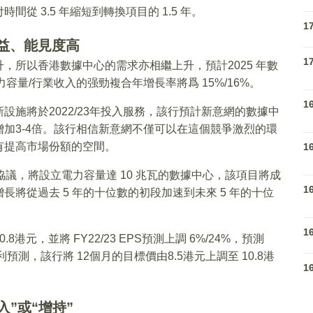
 3.5 年縮短到轉換項目的 1.5 年。
1
益、能見度高
1
，所以香港數據中心的需求亦相繼上升，預計2025 年數
電力容量/行業收入的强勁複合年增長率將爲 15%/16%。
1
施將於2022/23年投入服務，該行預計新意網的數據中
加3-4倍。該行相信新意網不僅可以在這個競爭激烈的環
有提高市場份額的空間。
1
議，將設立電力容量達 10 兆瓦的數據中心，該項目將成
1
將從過去 5 年的十位數的初段加速到未來 5 年的十位
1
元，並將 FY22/23 EPS預測上調 6%/24%，預測
的盈利預測，該行將 12個月的目標價由8.5港元上調至 10.8港
1
入”或“增持”