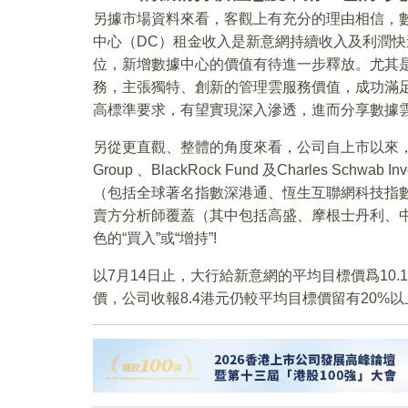
另據市場資料來看，客觀上有充分的理由相信，
中心（DC）租金收入是新意網持續收入及利潤
位，新增數據中心的價值有待進一步釋放。尤其
務，主張獨特、創新的管理雲服務價值，成功滿
高標準要求，有望實現深入滲透，進而分享數據
另從更直觀、整體的角度來看，公司自上市以來，備
Group 、BlackRock Fund 及Charles S
（包括全球著名指數深港通、恆生互聯網科技指數
賣方分析師覆蓋（其中包括高盛、摩根士丹利、
色的“買入”或“增持”!
以7月14日止，大行給新意網的平均目標價爲10.
價，公司收報8.4港元仍較平均目標價留有20%