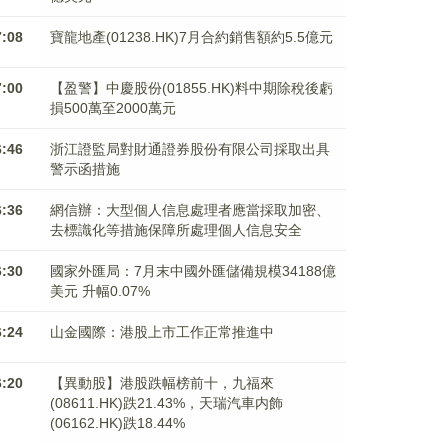
7:08
寶龍地產(01238.HK)7月合約銷售額約5.5億元
7:00
【盈警】中慶股份(01855.HK)料中期除稅後虧
損500萬至2000萬元
6:46
浙江證監局對財通證券股份有限公司採取出具
警示函措施
6:36
網信辦：大型個人信息處理者應當採取加密、
去標識化等措施保障所處理個人信息安全
6:30
國家外匯局：7月末中國外匯儲備規模34188億
美元 升幅0.07%
6:24
山金國際：港股上市工作正常推進中
6:20
【異動股】港股跌幅榜前十，九福來
(08611.HK)跌21.43%，天瑞汽車内飾
(06162.HK)跌18.44%