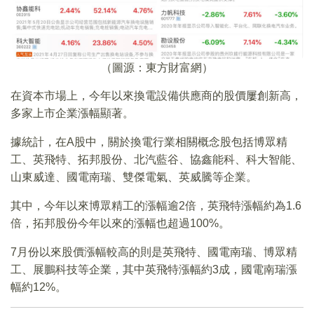
（圖源：東方財富網）
在資本市場上，今年以來換電設備供應商的股價屢創新高，
多家上市企業漲幅顯著。
據統計，在A股中，關於換電行業相關概念股包括博眾精
工、英飛特、拓邦股份、北汽藍谷、協鑫能科、科大智能、
山東威達、國電南瑞、雙傑電氣、英威騰等企業。
其中，今年以來博眾精工的漲幅逾2倍，英飛特漲幅約為1.6
倍，拓邦股份今年以來的漲幅也超過100%。
7月份以來股價漲幅較高的則是英飛特、國電南瑞、博眾精
工、展鵬科技等企業，其中英飛特漲幅約3成，國電南瑞漲
幅約12%。