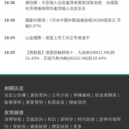
16:36
網信辦：大型個人信息處理者應當採取加密、去標識
化等措施保障所處理個人信息安全
16:30
國家外匯局：7月末中國外匯儲備規模34188億美元 升
幅0.07%
16:24
山金國際：港股上市工作正常推進中
16:20
【異動股】港股跌幅榜前十，九福來(08611.HK)跌
21.43%，天瑞汽車内飾(06162.HK)跌18.44%
相關訊息
法定公告欄
|
廣告查詢
|
公司介紹
|
專欄邀稿
|
投資者關係
|
版權聲明
|
重要聲明
|
私隱政策
|
聯絡我們
友情鏈接
清博智能
|
艾媒諮詢
|
和訊
|
新時空
|
時代財經
|
證券市場周
刊
|
壹財信
|
權衡財經
|
攬富財經
|
更多...