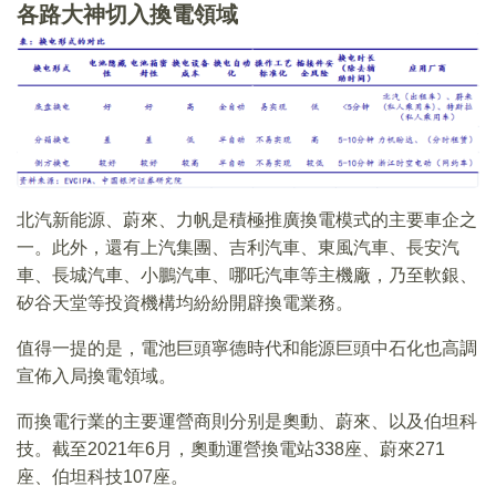
各路大神切入換電領域
北汽新能源、蔚來、力帆是積極推廣換電模式的主要車企之
一。此外，還有上汽集團、吉利汽車、東風汽車、長安汽
車、長城汽車、小鵬汽車、哪吒汽車等主機廠，乃至軟銀、
矽谷天堂等投資機構均紛紛開辟換電業務。
值得一提的是，電池巨頭寧德時代和能源巨頭中石化也高調
宣佈入局換電領域。
而換電行業的主要運營商則分别是奧動、蔚來、以及伯坦科
技。截至2021年6月，奧動運營換電站338座、蔚來271
座、伯坦科技107座。