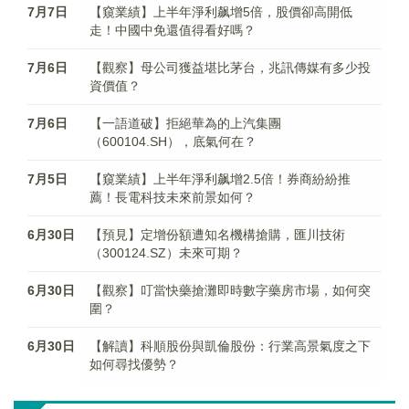
7月7日
【窺業績】上半年淨利飙增5倍，股價卻高開低
走！中國中免還值得看好嗎？
7月6日
【觀察】母公司獲益堪比茅台，兆訊傳媒有多少投
資價值？
7月6日
【一語道破】拒絕華為的上汽集團
（600104.SH），底氣何在？
7月5日
【窺業績】上半年淨利飙增2.5倍！券商紛紛推
薦！長電科技未來前景如何？
6月30日
【預見】定增份額遭知名機構搶購，匯川技術
（300124.SZ）未來可期？
6月30日
【觀察】叮當快藥搶灘即時數字藥房市場，如何突
圍？
6月30日
【解讀】科順股份與凱倫股份：行業高景氣度之下
如何尋找優勢？