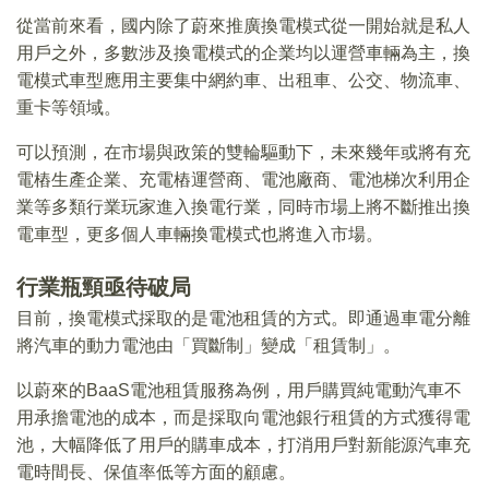
從當前來看，國内除了蔚來推廣換電模式從一開始就是私人
用戶之外，多數涉及換電模式的企業均以運營車輛為主，換
電模式車型應用主要集中網約車、出租車、公交、物流車、
重卡等領域。
可以預測，在市場與政策的雙輪驅動下，未來幾年或將有充
電樁生產企業、充電樁運營商、電池廠商、電池梯次利用企
業等多類行業玩家進入換電行業，同時市場上將不斷推出換
電車型，更多個人車輛換電模式也將進入市場。
行業瓶頸亟待破局
目前，換電模式採取的是電池租賃的方式。即通過車電分離
將汽車的動力電池由「買斷制」變成「租賃制」。
以蔚來的BaaS電池租賃服務為例，用戶購買純電動汽車不
用承擔電池的成本，而是採取向電池銀行租賃的方式獲得電
池，大幅降低了用戶的購車成本，打消用戶對新能源汽車充
電時間長、保值率低等方面的顧慮。