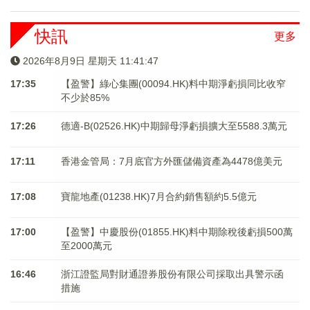
快訊
更多
2026年8月9日 星期天 11:41:48
17:35
【盈警】綠心集團(00094.HK)料中期淨虧損同比收窄
不少於85%
17:26
德適-B(02526.HK)中期歸母淨虧損擴大至5588.3萬元
17:11
香港金管局：7月底官方外匯儲備資產為4478億美元
17:08
寶龍地產(01238.HK)7月合約銷售額約5.5億元
17:00
【盈警】中慶股份(01855.HK)料中期除稅後虧損500萬
至2000萬元
16:46
浙江證監局對財通證券股份有限公司採取出具警示函
措施