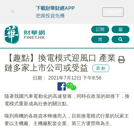
財華智庫網
FINTV
FINMETA
財華證券
媒體矩陣
下載財華財經APP
×
下載APP
智庫沙龍
聯絡我們
把握投資先機
訂閱
简
【趣點】換電模式迎風口 產業
鏈多家上市公司或受益
原創
日期：
2021年7月12日 下午8:56
隨著我國汽車電動化的高速發展，同時在政策的助推下，換
電模式重新成為社會的關注點。
嗅到商機的各路資本蜂擁而入，目前換電模式行業的玩家主
要以主機廠、主機廠配套企業、第三方運營商為主。