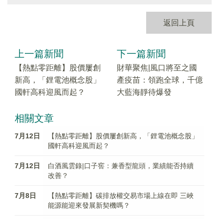
返回上頁
上一篇新聞
下一篇新聞
【熱點零距離】股價屢創
財華聚焦|風口將至之國
新高，「鋰電池概念股」
產疫苗：領跑全球，千億
國軒高科迎風而起？
大藍海靜待爆發
相關文章
7月12日
【熱點零距離】股價屢創新高，「鋰電池概念股」
國軒高科迎風而起？
7月12日
白酒風雲錄|口子窖：兼香型龍頭，業績能否持續
改善？
7月8日
【熱點零距離】碳排放權交易市場上線在即 三峽
能源能迎來發展新契機嗎？