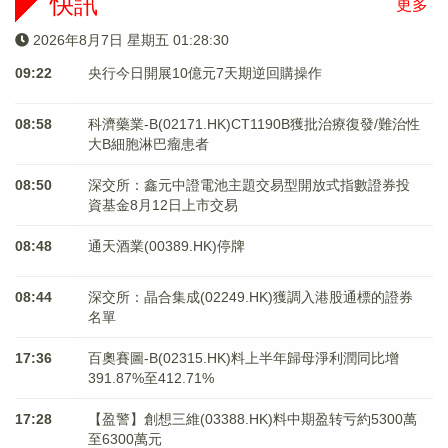
快訊
更多
2026年8月7日 星期五 01:28:30
09:22
央行今日開展10億元7天期逆回購操作
08:58
科濟藥業-B(02171.HK)CT1190B獲批治療復發/難治性
大B細胞淋巴瘤患者
08:50
深交所：鑫元中證電池主題交易型開放式指數證券投
資基金8月12日上市交易
08:48
通天酒業(00389.HK)停牌
08:44
深交所：晶合集成(02249.HK)獲調入港股通標的證券
名單
17:36
百奧賽圖-B(02315.HK)料上半年歸母淨利潤同比增
391.87%至412.71%
17:28
【盈警】創想三維(03388.HK)料中期盈转亏約5300萬
至6300萬元