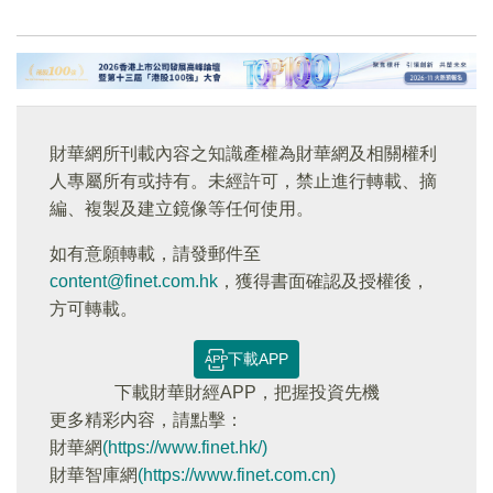
財華網所刊載內容之知識產權為財華網及相關權利
人專屬所有或持有。未經許可，禁止進行轉載、摘
編、複製及建立鏡像等任何使用。
如有意願轉載，請發郵件至
content@finet.com.hk
，獲得書面確認及授權後，
方可轉載。
下載APP
下載財華財經APP，把握投資先機
更多精彩内容，請點擊：
財華網
(https://www.finet.hk/)
財華智庫網
(https://www.finet.com.cn)