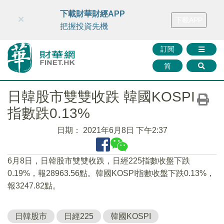
財華智庫網
FINTV
FINMETA
財華證券
媒體矩陣
下載財華財經APP
×
下載APP
智庫沙龍
聯絡我們
把握投資先機
訂閱
简
日韓股市雙雙收跌 韓國KOSPI
指數跌0.13%
日期：
2021年6月8日 下午2:37
6月8日，日韓股市雙雙收跌，日經225指數收盤下跌
0.19%，報28963.56點。韓國KOSPI指數收盤下跌0.13%，
報3247.82點。
日韓股市
日經225
韓國KOSPI