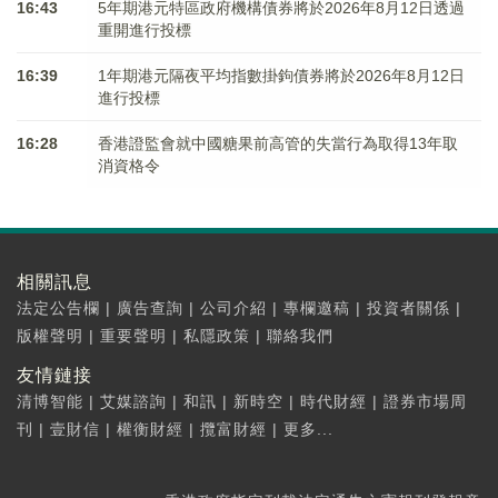
16:43
5年期港元特區政府機構債券將於2026年8月12日透過
重開進行投標
16:39
1年期港元隔夜平均指數掛鉤債券將於2026年8月12日
進行投標
16:28
香港證監會就中國糖果前高管的失當行為取得13年取
消資格令
相關訊息
法定公告欄
|
廣告查詢
|
公司介紹
|
專欄邀稿
|
投資者關係
|
版權聲明
|
重要聲明
|
私隱政策
|
聯絡我們
友情鏈接
清博智能
|
艾媒諮詢
|
和訊
|
新時空
|
時代財經
|
證券市場周
刊
|
壹財信
|
權衡財經
|
攬富財經
|
更多...