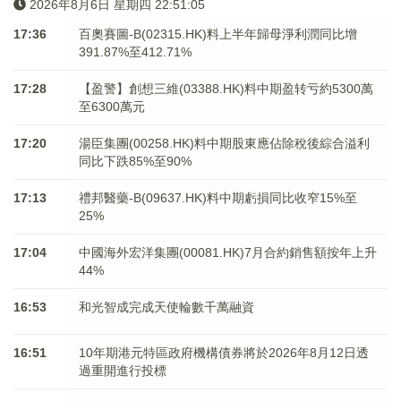
2026年8月6日 星期四 22:51:05
17:36
百奧賽圖-B(02315.HK)料上半年歸母淨利潤同比增
391.87%至412.71%
17:28
【盈警】創想三維(03388.HK)料中期盈转亏約5300萬
至6300萬元
17:20
湯臣集團(00258.HK)料中期股東應佔除稅後綜合溢利
同比下跌85%至90%
17:13
禮邦醫藥-B(09637.HK)料中期虧損同比收窄15%至
25%
17:04
中國海外宏洋集團(00081.HK)7月合約銷售額按年上升
44%
16:53
和光智成完成天使輪數千萬融資
16:51
10年期港元特區政府機構債券將於2026年8月12日透
過重開進行投標