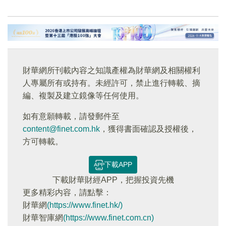
財華網所刊載內容之知識產權為財華網及相關權利
人專屬所有或持有。未經許可，禁止進行轉載、摘
編、複製及建立鏡像等任何使用。
如有意願轉載，請發郵件至
content@finet.com.hk
，獲得書面確認及授權後，
方可轉載。
下載APP
下載財華財經APP，把握投資先機
更多精彩内容，請點擊：
財華網
(https://www.finet.hk/)
財華智庫網
(https://www.finet.com.cn)