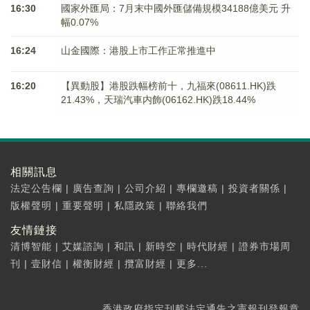
16:30
國家外匯局：7月末中國外匯儲備規模34188億美元 升
幅0.07%
16:24
山金國際：港股上市工作正常推進中
16:20
【異動股】港股跌幅榜前十，九福來(08611.HK)跌
21.43%，天瑞汽車内飾(06162.HK)跌18.44%
相關訊息
法定公告欄
|
廣告查詢
|
公司介紹
|
專欄邀稿
|
投資者關係
|
版權聲明
|
重要聲明
|
私隱政策
|
聯絡我們
友情鏈接
清博智能
|
艾媒諮詢
|
和訊
|
新時空
|
時代財經
|
證券市場周
刊
|
壹財信
|
權衡財經
|
攬富財經
|
更多...
香港政府指定刊載法定通告之憲報刊登報章