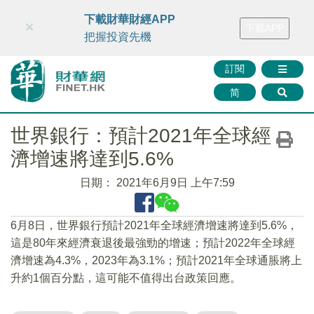
財華智庫網
FINTV
FINMETA
財華證券
媒體矩陣
下載財華財經APP
×
下載APP
智庫沙龍
聯絡我們
把握投資先機
訂閱
简
世界銀行：預計2021年全球經
濟增速將達到5.6%
日期：
2021年6月9日 上午7:59
6月8日，世界銀行預計2021年全球經濟增速將達到5.6%，
這是80年來經濟衰退後最強勁的增速；預計2022年全球經
濟增速為4.3%，2023年為3.1%；預計2021年全球通脹將上
升約1個百分點，這可能不值得出台政策回應。