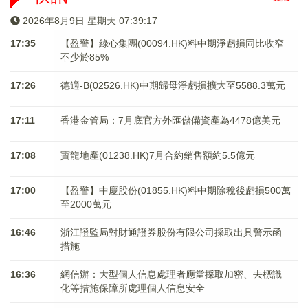
2026年8月9日 星期天 07:39:17
17:35
【盈警】綠心集團(00094.HK)料中期淨虧損同比收窄
不少於85%
17:26
德適-B(02526.HK)中期歸母淨虧損擴大至5588.3萬元
17:11
香港金管局：7月底官方外匯儲備資產為4478億美元
17:08
寶龍地產(01238.HK)7月合約銷售額約5.5億元
17:00
【盈警】中慶股份(01855.HK)料中期除稅後虧損500萬
至2000萬元
16:46
浙江證監局對財通證券股份有限公司採取出具警示函
措施
16:36
網信辦：大型個人信息處理者應當採取加密、去標識
化等措施保障所處理個人信息安全