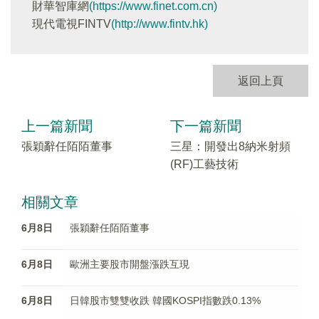
財華智庫網
(https://www.finet.com.cn)
現代電視FINTV
(http://www.fintv.hk)
返回上頁
上一篇新聞
下一篇新聞
張穎辭任陌陌董事
三星：開發出8納米射頻
(RF)工藝技術
相關文章
6月8日
張穎辭任陌陌董事
6月8日
歐洲主要股市開盤漲跌互現
6月8日
日韓股市雙雙收跌 韓國KOSPI指數跌0.13%