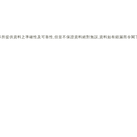
所提供資料之準確性及可靠性,但並不保證資料絕對無誤,資料如有錯漏而令閣