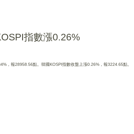
SPI指數漲0.26%
，報28958.56點。韓國KOSPI指數收盤上漲0.26%，報3224.65點。