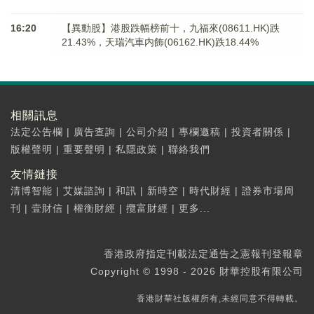
16:20
【異動股】港股跌幅榜前十，九福來(08611.HK)跌
21.43%，天瑞汽車内飾(06162.HK)跌18.44%
相關訊息
法定公告欄
|
廣告查詢
|
公司介紹
|
專欄邀稿
|
投資者關係
|
版權聲明
|
重要聲明
|
私隱政策
|
聯絡我們
友情鏈接
清博智能
|
艾媒諮詢
|
和訊
|
新時空
|
時代財經
|
證券市場周
刊
|
壹財信
|
權衡財經
|
攬富財經
|
更多...
香港政府指定刊載法定通告之憲報刊登報章
Copyright © 1998 - 2026 財華控股有限公司
香港財華社版權所有,未經同意不得轉載。