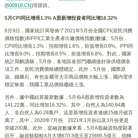
(
600918.CN
)等跟跌。
5月CPI同比增長1.3% A股新增投資者同比增16.32%
6月9日，國家統計局發佈了2021年5月份全國CPI(居民消費
價格指數)和PPI(工業生產者出廠價格指數)數據。5月份，
CPI同比增長1.3%，預期增長1.6%，前值增長0.9%。PPI同
比增長9.0%，預期增長8.5%，前值增長6.8%。對此，國家
統計局解讀稱，5月份，各地區各部門繼續做好保供穩價各
項工作，居民消費價格總體穩定。此外，5月份，國際原
油、鐵礦石、有色金屬等大宗商品價格大幅上漲，國内需求
穩定恢復，我國工業品價格繼續上漲。
另外，據中國結算最新數據，5月份A股新增投資者數為
141.22萬，同比增加16.32%。其中，自然人為140.94萬
人，非自然人為0.28萬戶。這是新增投資者連續15個月破百
萬了，其中，2020年7月份、2021年1月份以及3月份更是
突破200萬。此外，從融資數據來看，5月A股融資熱度顯著
回升，融資餘額較4月大增670.3億元至15695.5億元，扭轉