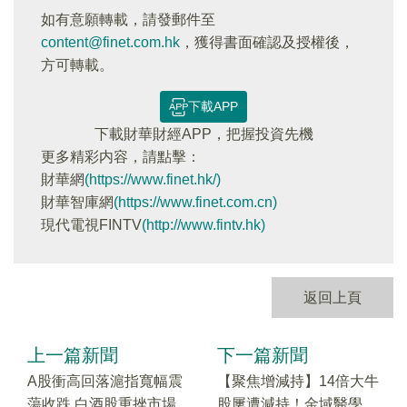
如有意願轉載，請發郵件至
content@finet.com.hk
，獲得書面確認及授權後，
方可轉載。
下載APP
下載財華財經APP，把握投資先機
更多精彩内容，請點擊：
財華網
(https://www.finet.hk/)
財華智庫網
(https://www.finet.com.cn)
現代電視FINTV
(http://www.fintv.hk)
返回上頁
上一篇新聞
下一篇新聞
A股衝高回落滬指寬幅震
【聚焦增減持】14倍大牛
蕩收跌 白酒股重挫市場
股屢遭減持！金域醫學