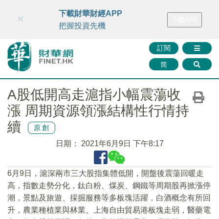
財華智庫網
FINTV
FINMETA
財華證券
媒體矩陣
下載財華財經APP
×
下載APP
智庫沙龍
聯絡我們
把握投資先機
訂閱
简
A股低開高走滬指小幅震蕩收
漲 周期資源領漲結構性行情持
續
原創
日期：
2021年6月9日 下午8:17
6月9日，滬深兩市三大股指集體低開，開盤後震蕩回暖走
高，指數走勢分化，鈦白粉、煤炭、鋼鐵等周期股再掀漲停
潮，景點及旅遊、採掘服務等多板塊活躍，白酒概念有所回
升，農業種植業與林業、上海自由貿易港板塊走弱，醫藥電