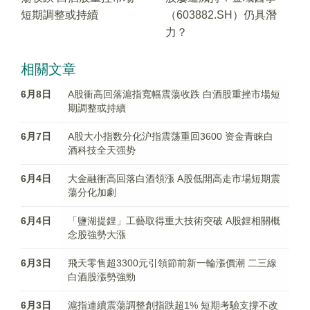
短期調整或持續
（603882.SH）仍具潛
力？
相關文章
6月8日
A股衝高回落滬指寬幅震蕩收跌 白酒股重挫市場短
期調整或持續
6月7日
A股大小指数分化沪指震荡重回3600 资金青睐白
酒科技全天强势
6月4日
大金融衝高回落白酒領漲 A股低開高走市場短期震
蕩分化加劇
6月4日
「鹽湖提鋰」工藝取得重大技術突破 A股鋰相關概
念股強勢大漲
6月3日
飛天零售超3300元引領節前新一輪漲價潮 二三線
白酒股漲勢強勁
6月3日
滬指連續震蕩調整創指跌超1% 短期考驗支撐不改