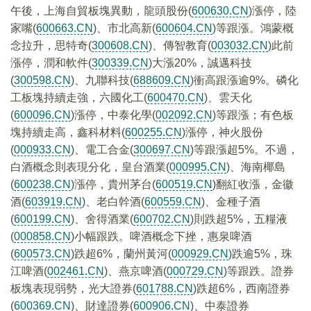
午後，上海自貿板塊異動，龍頭股份(
600630.CN
)漲停，陸
家嘴(
600663.CN
)、市北高新(
600604.CN
)等跟漲。鴻蒙概
念拉升，思特奇(
300608.CN
)、傳智教育(
003032.CN
)此前
漲停，潤和軟件(
300339.CN
)大漲20%，誠邁科技
(
300598.CN
)、九聯科技(
688609.CN
)衝高跟漲逾9%。磷化
工板塊持續走強，六國化工(
600470.CN
)、雲天化
(
600096.CN
)漲停，中泰化學(
002092.CN
)等跟漲；有色板
塊持續走高，鑫科材料(
600255.CN
)漲停，神火股份
(
000933.CN
)、電工合金(
300697.CN
)等跟漲超5%。不過，
白酒概念則表現分化，皇台酒業(
000995.CN
)、海南椰島
(
600238.CN
)漲停，貴州茅台(
600519.CN
)翻紅收漲，金徽
酒(
603919.CN
)、老白幹酒(
600559.CN
)、金種子酒
(
600199.CN
)、舍得酒業(
600702.CN
)則跌超5%，五糧液
(
000858.CN
)小幅跟跌。啤酒概念下挫，惠泉啤酒
(
600573.CN
)跌超6%，蘭州黃河(
000929.CN
)跌逾5%，珠
江啤酒(
002461.CN
)、燕京啤酒(
000729.CN
)等跟跌。證券
板塊表現弱勢，光大證券(
601788.CN
)跌超6%，西南證券
(
600369.CN
)、財達證券(
600906.CN
)、中泰證券