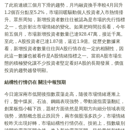
了此前連續三個月下滑的趨勢，月均融資換手率較4月回升
1.2個百分點至5.2%，市場回暖驅動個人投資者入市熱情擡
升。眾所周知，新增投資者數往往被認為是市場的先行指標
之一，也折射出市場情緒的變化。如果把時間拉長看，今年
前五個月，市場新增投資者數量已達928.47萬，接近千萬。
至此，A股投資者已達1.87億，逼近1.9億。從歷史數據來
看，新增投資者數量往往與A股行情存在一定的相關性，因
此這一數據也被看作是A股情緒指標之一。當前A股市場生
態的積極變化讓不少投資者堅定看好A股的長期發展，價值
投資的趨勢越發明顯。
結構性行情仍在
關注
中報預期
今日滬深兩市低開後指數震蕩走高，隨後市場情緒逐漸上
行，盤中煤炭、石油、鋼鐵表現強勢，帶動滬指震蕩翻紅，
創業板指小幅下跌，題材方面依然是周期方向細分領域表現
強勢，酒類概念股止跌回升，兩市個股漲多跌少，市場情緒
較昨天出現好轉，市場結構性行情仍在。技術上，指數級别