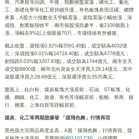
商、汽車股等回調。午後，指數橫盤震蕩，磷化工、氟化
工、基礎化學等化工股持續升溫，有色板塊表現活躍。總體
來看，A股大小指數全天窄幅震蕩，滬指震蕩小幅收漲，深
成指、創業板指收平，兩市個股漲跌參半，逾2100個股上
漲，漲幅在9%以上個股逾70只，市場情緒有所修復。
截止收盤，滬指漲0.32%報3591.40點，成交額為4032億
元；深成指漲0.01%報14718.40點，成交額為4778億元；
創指跌0.03%報3207.63點，成交額為1744億元。兩市全天
成交額8800億，兩市北向資金全天淨買入28.14億元，其中
滬股通淨買入28.49億元，深股通淨賣出3535萬元。
盤面上，鈦白粉、煤炭板塊大漲居前，石油、ST板塊、化
纖、鋼鐵、化工、旅遊、有色等漲幅居前，船舶、券商、銀
行、種業、上海自貿等跌幅居前。
煤炭、化工等周期股爆發 「煤飛色舞」行情再現
黑色係大宗商品再度走高，A股「煤飛色舞」行情再現，煤
炭板塊大漲居前，昊華能源(
601101.CN
)、山煤國際