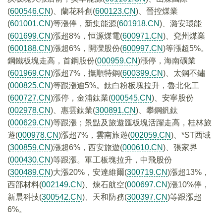
(
600546.CN
)、蘭花科創(
600123.CN
)、晉控煤業
(
601001.CN
)等漲停，新集能源(
601918.CN
)、潞安環能
(
601699.CN
)漲超8%，恒源煤電(
600971.CN
)、兗州煤業
(
600188.CN
)漲超6%，開灤股份(
600997.CN
)等漲超5%。
鋼鐵板塊走高，首鋼股份(
000959.CN
)漲停，海南礦業
(
601969.CN
)漲超7%，撫順特鋼(
600399.CN
)、太鋼不鏽
(
000825.CN
)等跟漲逾5%。鈦白粉板塊拉升，魯北化工
(
600727.CN
)漲停，金浦鈦業(
000545.CN
)、安寧股份
(
002978.CN
)、惠雲鈦業(
300891.CN
)、攀鋼釩鈦
(
000629.CN
)等跟漲；景點及旅遊匯板塊活躍走高，桂林旅
遊(
000978.CN
)漲超7%，雲南旅遊(
002059.CN
)、*ST西域
(
300859.CN
)漲超6%，西安旅遊(
000610.CN
)、張家界
(
000430.CN
)等跟漲。軍工板塊拉升，中飛股份
(
300489.CN
)大漲20%，安達維爾(
300719.CN
)漲超13%，
西部材料(
002149.CN
)、煉石航空(
000697.CN
)漲10%停，
新晨科技(
300542.CN
)、天和防務(
300397.CN
)等跟漲超
6%。