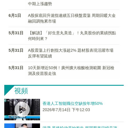
中期上漲趨勢
6月1日
A股探底回升滬指連續五日橫盤震蕩 周期回暖大金
融回調拖累市場
5月31日
【解讀】「好生意丸美造」！丸美股份的業績拐點
何時到來？
5月31日
A股震蕩上行創指大漲超2% 題材股表現活躍市場
反彈有望延續
5月31日
10天新增近50例！廣州擴大核酸檢測範圍 新冠檢
測及疫苗股走強
視頻
香港人工智能職位空缺按年增50%
2026年7月14日 下午12:03