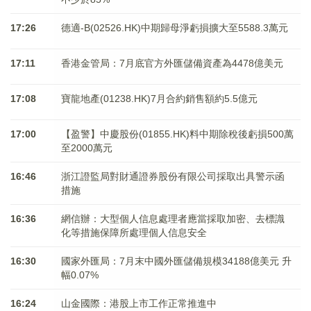
17:26
德適-B(02526.HK)中期歸母淨虧損擴大至5588.3萬元
17:11
香港金管局：7月底官方外匯儲備資產為4478億美元
17:08
寶龍地產(01238.HK)7月合約銷售額約5.5億元
17:00
【盈警】中慶股份(01855.HK)料中期除稅後虧損500萬
至2000萬元
16:46
浙江證監局對財通證券股份有限公司採取出具警示函
措施
16:36
網信辦：大型個人信息處理者應當採取加密、去標識
化等措施保障所處理個人信息安全
16:30
國家外匯局：7月末中國外匯儲備規模34188億美元 升
幅0.07%
16:24
山金國際：港股上市工作正常推進中