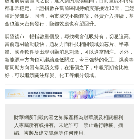
破開前震蕩區間之後，進入新的震蕩區間，目前量能和情緒
都非常穩定。上證指數在當前區間持續震蕩接近13天，已經
臨近變盤點。同時，兩市成交不斷釋放，外資介入持續，基
金也迎來密集發行，賺錢效應也有望回升。
展望後市，輕指數重個股，尋找機會低吸持有，切忌追高。
當前題材輪動較快，題材方面科技相關領域如芯片、半導
體、國產軟件等出現明顯消息刺激，可以適當關注。另外，
新能源車方向也可繼續逢低關注，今日強勢的化工、煤炭等
順周期方向因有業績支撐，在漲價之下，中報預期會比較
好，可以繼續關注煤炭、化工等細分領域。
財華網所刊載內容之知識產權為財華網及相關權利
人專屬所有或持有。未經許可，禁止進行轉載、摘
編、複製及建立鏡像等任何使用。