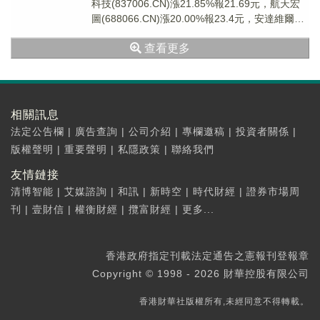
科技(837006.CN)漲21.85%報21.69元，航天宏
圖(688066.CN)漲20.00%報23.4元，安達維爾
(300...
查看更多
相關訊息
法定公告欄
|
廣告查詢
|
公司介紹
|
專欄邀稿
|
投資者關係
|
版權聲明
|
重要聲明
|
私隱政策
|
聯絡我們
友情鏈接
清博智能
|
艾媒諮詢
|
和訊
|
新時空
|
時代財經
|
證券市場周
刊
|
壹財信
|
權衡財經
|
攬富財經
|
更多...
香港政府指定刊載法定通告之憲報刊登報章
Copyright © 1998 - 2026 財華控股有限公司
香港財華社版權所有,未經同意不得轉載。