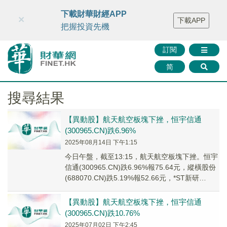
財華智庫網
FINTV
FINMETA
財華證券
媒體矩陣
下載財華財經APP
×
下載APP
智庫沙龍
聯絡我們
把握投資先機
訂閱
简
搜尋結果
【異動股】航天航空板塊下挫，恒宇信通
(300965.CN)跌6.96%
2025年08月14日 下午1:15
今日午盤，截至13:15，航天航空板塊下挫。恒宇
信通(300965.CN)跌6.96%報75.64元，縱橫股份
(688070.CN)跌5.19%報52.66元，*ST新研
(300...
【異動股】航天航空板塊下挫，恒宇信通
(300965.CN)跌10.76%
2025年07月02日 下午2:45