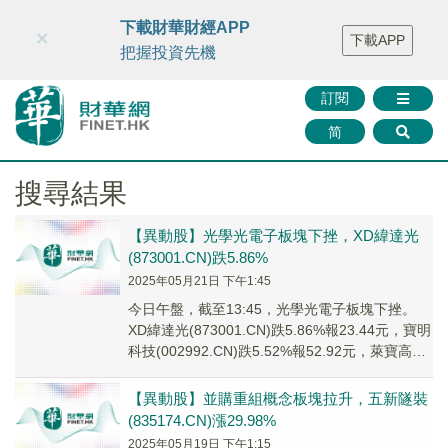
財華智庫網
FINTV
FINMETA
財華證券
媒體矩陣
下載財華財經APP
×
下載APP
智庫沙龍
聯絡我們
把握投資先機
訂閱
简
搜尋結果
【異動股】光學光電子板塊下挫，XD緯達光
(873001.CN)跌5.86%
2025年05月21日 下午1:45
今日午盤，截至13:45，光學光電子板塊下挫。
XD緯達光(873001.CN)跌5.86%報23.44元，寶明
科技(002992.CN)跌5.52%報52.92元，萊寶高科
(00...
【異動股】並購重組概念板塊拉升，五新隧裝
(835174.CN)漲29.98%
2025年05月19日 下午1:15