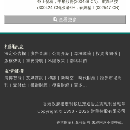
截止發稿，中飛股份(300489-CN)、航新科技
(300424-CN)漲逾6%，春興精工(002547-CN)漲
超5%，久之洋(3...
查看更多
相關訊息
法定公告欄
|
廣告查詢
|
公司介紹
|
專欄邀稿
|
投資者關係
|
版權聲明
|
重要聲明
|
私隱政策
|
聯絡我們
友情鏈接
清博智能
|
艾媒諮詢
|
和訊
|
新時空
|
時代財經
|
證券市場周
刊
|
壹財信
|
權衡財經
|
攬富財經
|
更多...
香港政府指定刊載法定通告之憲報刊登報章
Copyright © 1998 - 2026 財華控股有限公司
香港財華社版權所有,未經同意不得轉載。