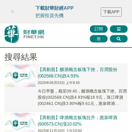
財華智庫網
FINTV
FINMETA
財華證券
媒體矩陣
下載財華財經APP
×
下載APP
智庫沙龍
聯絡我們
把握投資先機
訂閱
简
搜尋結果
【異動股】釀酒概念板塊下挫，百潤股份
(002568.CN)跌4.93%
2026年06月03日 上午9:45
今日早盤，截至09:45，釀酒概念板塊下挫。百潤
股份(002568.CN)跌4.93%報18.9元，珠江啤酒
(002461.CN)跌3.80%報9.61元，惠泉啤酒
(600573...
【異動股】啤酒概念板塊拉升，惠泉啤酒
(600573.CN)漲10.02%
2025年12月10日 上午10:00