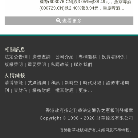
國際(603076.CN)跌3.05%報38.49元，燕京啤酒
(000729.CN)跌2.40%報8.94元，重慶啤酒
(60013...
查看更多
相關訊息
法定公告欄
|
廣告查詢
|
公司介紹
|
專欄邀稿
|
投資者關係
|
版權聲明
|
重要聲明
|
私隱政策
|
聯絡我們
友情鏈接
清博智能
|
艾媒諮詢
|
和訊
|
新時空
|
時代財經
|
證券市場周
刊
|
壹財信
|
權衡財經
|
攬富財經
|
更多...
香港政府指定刊載法定通告之憲報刊登報章
Copyright © 1998 - 2026 財華控股有限公司
香港財華社版權所有,未經同意不得轉載。