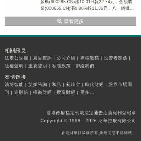
多斯(600295.CN)漲10.01%報22.74元，金嶺礦
業(000655.CN)漲9.98%報11.35元，八一鋼鐵
(600...
查看更多
相關訊息
法定公告欄
|
廣告查詢
|
公司介紹
|
專欄邀稿
|
投資者關係
|
版權聲明
|
重要聲明
|
私隱政策
|
聯絡我們
友情鏈接
清博智能
|
艾媒諮詢
|
和訊
|
新時空
|
時代財經
|
證券市場周
刊
|
壹財信
|
權衡財經
|
攬富財經
|
更多...
香港政府指定刊載法定通告之憲報刊登報章
Copyright © 1998 - 2026 財華控股有限公司
香港財華社版權所有,未經同意不得轉載。