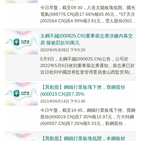
今日早盤，截至09:30，人造太陽板塊低開。國光
電氣(688776.CN)跌17.66%報65.85元，*ST天沃
(002564.CN)跌4.99%報3.81元，雪人股份(002...
太鋼不鏽(000825.CN)董事柴志勇涉嫌內幕交
易 擬被罰款50萬元
2022年05月09日 下午5:20
5月9日，太鋼不鏽(000825.CN)公告，公司於
2022年5月6日收到董事柴志勇通知，柴志勇已於
近日收到中國證券監督管理委員會山西監管局(以
下簡稱“山西證監局”)下發的《行政...
【異動股】鋼鐵行業板塊下挫，寶鋼股份
(600019.CN)跌7.35%
2021年09月14日 下午2:45
今日午盤，截至14:45，鋼鐵行業板塊下挫。寶鋼
股份(600019.CN)跌7.35%報10.97元，方大特鋼
(600507.CN)跌7.26%報9.33元，新鋼股份
(60078...
【異動股】鋼鐵行業板塊低開，本鋼板材