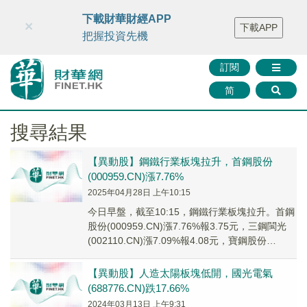
財華智庫網
FINTV
FINMETA
財華證券
媒體矩陣
下載財華財經APP
×
下載APP
智庫沙龍
聯絡我們
把握投資先機
訂閱
简
搜尋結果
【異動股】鋼鐵行業板塊拉升，首鋼股份
(000959.CN)漲7.76%
2025年04月28日 上午10:15
今日早盤，截至10:15，鋼鐵行業板塊拉升。首鋼
股份(000959.CN)漲7.76%報3.75元，三鋼閩光
(002110.CN)漲7.09%報4.08元，寶鋼股份
(600019...
【異動股】人造太陽板塊低開，國光電氣
(688776.CN)跌17.66%
2024年03月13日 上午9:31