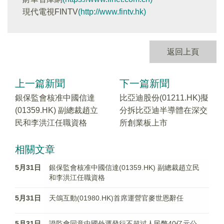
現代電視FINTV
(http://www.fintv.hk)
返回上頁
上一篇新聞
下一篇新聞
銀保監會核准中國信達
比亞迪股份(01211.HK)擬
(01359.HK) 副總裁趙立
分拆比亞迪半導體在深交
民和李洪江任職資格
所創業板上市
相關文章
5月31日
銀保監會核准中國信達(01359.HK) 副總裁趙立民
和李洪江任職資格
5月31日
天鴿互動(01980.HK)首席運營官麥世恩辭任
5月31日
證監會同意中國外運發行不超过人民幣40亿元公