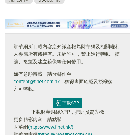
財華網所刊載內容之知識產權為財華網及相關權利
人專屬所有或持有。未經許可，禁止進行轉載、摘
編、複製及建立鏡像等任何使用。
如有意願轉載，請發郵件至
content@finet.com.hk
，獲得書面確認及授權後，
方可轉載。
下載APP
下載財華財經APP，把握投資先機
更多精彩内容，請點擊：
財華網
(https://www.finet.hk/)
財華智庫網
(https://www.finet.com.cn)