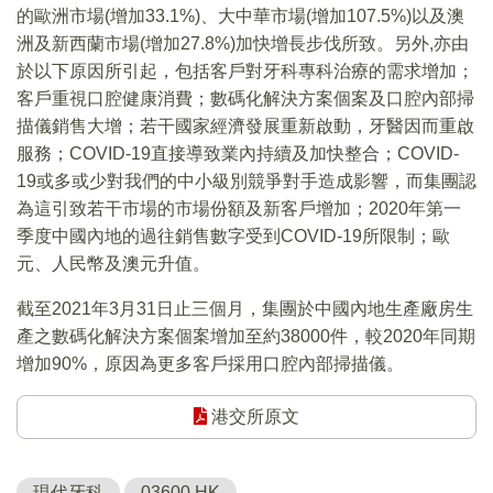
的歐洲市場(增加33.1%)、大中華市場(增加107.5%)以及澳
洲及新西蘭市場(增加27.8%)加快增長步伐所致。另外,亦由
於以下原因所引起，包括客戶對牙科專科治療的需求增加；
客戶重視口腔健康消費；數碼化解決方案個案及口腔內部掃
描儀銷售大增；若干國家經濟發展重新啟動，牙醫因而重啟
服務；COVID-19直接導致業內持續及加快整合；COVID-
19或多或少對我們的中小級別競爭對手造成影響，而集團認
為這引致若干市場的市場份額及新客戶增加；2020年第一
季度中國內地的過往銷售數字受到COVID-19所限制；歐
元、人民幣及澳元升值。
截至2021年3月31日止三個月，集團於中國內地生產廠房生
產之數碼化解決方案個案增加至約38000件，較2020年同期
增加90%，原因為更多客戶採用口腔內部掃描儀。
港交所原文
現代牙科
03600.HK