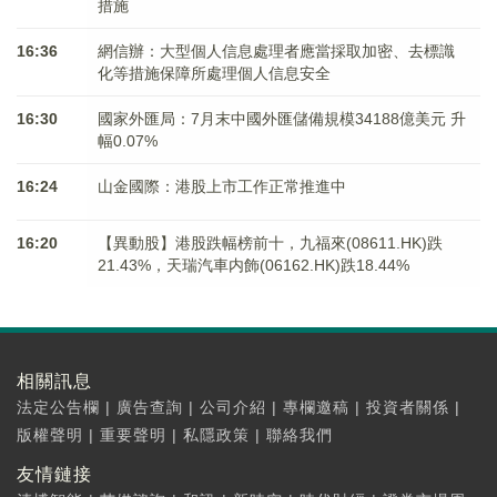
措施
16:36
網信辦：大型個人信息處理者應當採取加密、去標識
化等措施保障所處理個人信息安全
16:30
國家外匯局：7月末中國外匯儲備規模34188億美元 升
幅0.07%
16:24
山金國際：港股上市工作正常推進中
16:20
【異動股】港股跌幅榜前十，九福來(08611.HK)跌
21.43%，天瑞汽車内飾(06162.HK)跌18.44%
相關訊息
法定公告欄
|
廣告查詢
|
公司介紹
|
專欄邀稿
|
投資者關係
|
版權聲明
|
重要聲明
|
私隱政策
|
聯絡我們
友情鏈接