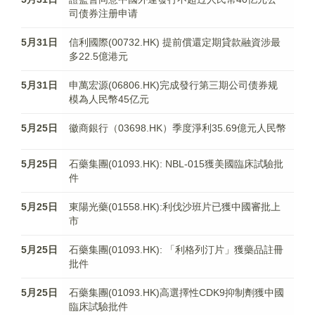
司债券注册申请
5月31日
信利國際(00732.HK) 提前償還定期貸款融資涉最
多22.5億港元
5月31日
申萬宏源(06806.HK)完成發行第三期公司债券规
模為人民幣45亿元
5月25日
徽商銀行（03698.HK）季度淨利35.69億元人民幣
5月25日
石藥集團(01093.HK): NBL-015獲美國臨床試驗批
件
5月25日
東陽光藥(01558.HK):利伐沙班片已獲中國審批上
市
5月25日
石藥集團(01093.HK): 「利格列汀片」獲藥品註冊
批件
5月25日
石藥集團(01093.HK)高選擇性CDK9抑制劑獲中國
臨床試驗批件