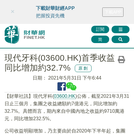
財華智庫網
FINTV
FINMETA
財華證券
媒體矩陣
下載財華財經APP
×
下載APP
智庫沙龍
聯絡我們
把握投資先機
訂閱
简
現代牙科(03600.HK)首季收益
同比增加約32.7%
原創
日期：
2021年5月31日 下午6:44
【財華社訊】現代牙科(
03600.HK
)公佈，截至2021年3月31
日止三個月，集團之收益總額約7億港元，同比增加約
32.7%。具體而言，期內來自中國內地之收益約9710萬港
元，同比增加232.5%。
公司收益明顯增加，乃主要由於自2020年下半年起，集團