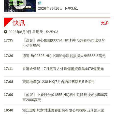
倍
2026年7月16日 下午3:51
快訊
更多
2026年8月9日 星期天 15:25:03
17:35
【盈警】綠心集團(00094.HK)料中期淨虧損同比收窄
不少於85%
17:26
德適-B(02526.HK)中期歸母淨虧損擴大至5588.3萬元
17:11
香港金管局：7月底官方外匯儲備資產為4478億美元
17:08
寶龍地產(01238.HK)7月合約銷售額約5.5億元
17:00
【盈警】中慶股份(01855.HK)料中期除稅後虧損500萬
至2000萬元
16:46
浙江證監局對財通證券股份有限公司採取出具警示函