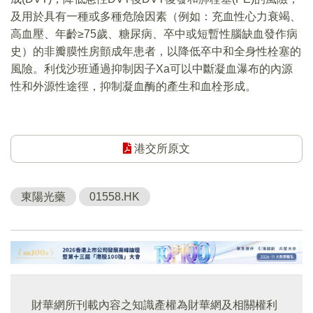
及用於具有一種或多種危險因素（例如：充血性心力衰竭、
高血壓、年齡≥75歲、糖尿病、卒中或短暫性腦缺血發作病
史）的非瓣膜性房顫成年患者，以降低卒中和全身性栓塞的
風險。利伐沙班通過抑制因子Xa可以中斷凝血瀑布的內源
性和外源性途徑，抑制凝血酶的產生和血栓形成。
港交所原文
東陽光藥
01558.HK
財華網所刊載內容之知識產權為財華網及相關權利