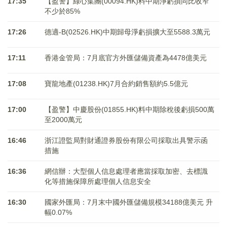
17:35
【盈警】綠心集團(00094.HK)料中期淨虧損同比收窄
不少於85%
17:26
德適-B(02526.HK)中期歸母淨虧損擴大至5588.3萬元
17:11
香港金管局：7月底官方外匯儲備資產為4478億美元
17:08
寶龍地產(01238.HK)7月合約銷售額約5.5億元
17:00
【盈警】中慶股份(01855.HK)料中期除稅後虧損500萬
至2000萬元
16:46
浙江證監局對財通證券股份有限公司採取出具警示函
措施
16:36
網信辦：大型個人信息處理者應當採取加密、去標識
化等措施保障所處理個人信息安全
16:30
國家外匯局：7月末中國外匯儲備規模34188億美元 升
幅0.07%