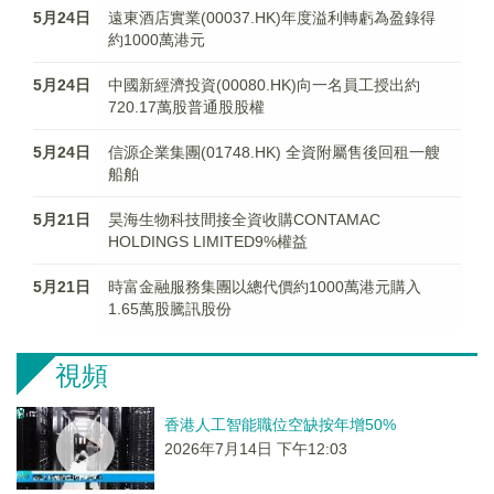
5月24日
遠東酒店實業(00037.HK)年度溢利轉虧為盈錄得
約1000萬港元
5月24日
中國新經濟投資(00080.HK)向一名員工授出約
720.17萬股普通股股權
5月24日
信源企業集團(01748.HK) 全資附屬售後回租一艘
船舶
5月21日
昊海生物科技間接全資收購CONTAMAC
HOLDINGS LIMITED9%權益
5月21日
時富金融服務集團以總代價約1000萬港元購入
1.65萬股騰訊股份
視頻
香港人工智能職位空缺按年增50%
2026年7月14日 下午12:03