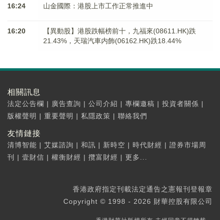
16:24
山金國際：港股上市工作正常推進中
16:20
【異動股】港股跌幅榜前十，九福來(08611.HK)跌
21.43%，天瑞汽車内飾(06162.HK)跌18.44%
相關訊息
法定公告欄
|
廣告查詢
|
公司介紹
|
專欄邀稿
|
投資者關係
|
版權聲明
|
重要聲明
|
私隱政策
|
聯絡我們
友情鏈接
清博智能
|
艾媒諮詢
|
和訊
|
新時空
|
時代財經
|
證券市場周
刊
|
壹財信
|
權衡財經
|
攬富財經
|
更多...
香港政府指定刊載法定通告之憲報刊登報章
Copyright © 1998 - 2026 財華控股有限公司