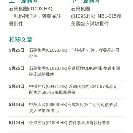
上一篇新聞
下一篇新聞
石藥集團(01093.HK):
石藥集團
「利格列汀片」獲藥品註
(01093.HK): NBL-015獲
冊批件
美國臨床試驗批件
相關文章
5月25日
石藥集團(01093.HK): 「利格列汀片」獲藥品註冊
批件
5月25日
石藥集團(01093.HK)高選擇性CDK9抑制劑獲中國
臨床試驗批件
5月24日
中播控股(00471.HK) 以總代價約2041.97萬港元
配售約5834.2萬股新股份
5月24日
申萬宏源(06806.HK)完成发行第二期公司債券涉
資人民幣26億元
5月24日
企展控股(01808.HK) 委任李卓洋為執行董事