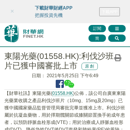
財華智庫網
FINTV
FINMETA
財華證券
媒體矩陣
下載財華財經APP
×
下載APP
智庫沙龍
聯絡我們
把握投資先機
訂閱
简
東陽光藥(01558.HK):利伐沙班
片已獲中國審批上市
原創
日期：
2021年5月25日 下午6:49
【財華社訊】東陽光藥(
01558.HK
)公佈，該公司自廣東東陽
光藥業收購之產品利伐沙班片（10mg、15mg及20mg）已
獲中國國家藥品監督管理局審批完畢並獲准上市。利伐沙班
屬於抗凝血藥物，用於擇期髖關節或膝關節置換手術成年患
者，以預防靜脈血栓形成(VTE)；用於治療成人靜脈血栓形
成(DVT)，降低急性DVT後DVT復發和肺栓塞(PE)的風險；