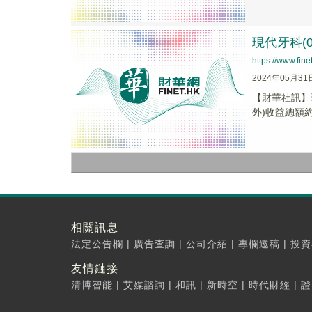
現代牙科(0
https://www.fi
2024年05月31
【財華社訊】現
外)收益總額約6.
相關訊息
法定公告欄
|
廣告查詢
|
公司介紹
|
專欄邀稿
|
投資
友情鏈接
清博智能
|
艾媒諮詢
|
和訊
|
新時空
|
時代財經
|
證