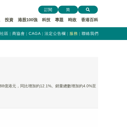
訂閱
简
遞
投資
港股100強
科技
專題
時政
香港百科
社區
商協會
CAGA
法定公告欄
服務
聯絡我們
.88億港元，同比增加約12.1%。銷量總數增加約4.0%至