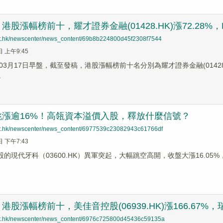
股漲幅榜前十，耀才證券金融(01428.HK)漲72.28%，HM IN
net.hk/newscenter/news_content/69b8b224800d45f2308f7544
日 上午9:45
月17日早盤，截至發稿，港股漲幅榜前十名分別為耀才證券金融(01428.HK)漲幅
.
跳漲逾16%！高瓴資本溢價入股，釋放什麼信號？
net.hk/newscenter/news_content/6977539c23082943c61766df
日 下午7:43
股的現代牙科（03600.HK）異軍突起，大幅跳空高開，收盤大漲16.05
。
股漲幅榜前十，美佳音控股(06939.HK)漲166.67%，瑞和數
net.hk/newscenter/news_content/6976c725800d45436c59135a