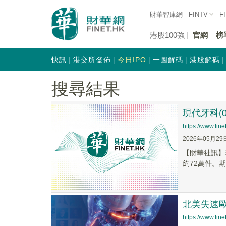
財華智庫網
FINTV
F
港股100強
官網
榜
快訊
港交所發佈
今日IPO
一圖解碼
港股解碼
搜尋結果
現代牙科(0
https://www.fi
2026年05月29
​【財華社訊】
約72萬件。期
北美失速歐
https://www.fi