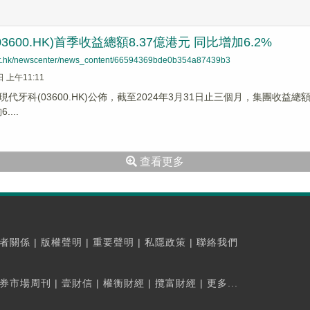
3600.HK)首季收益總額8.37億港元 同比增加6.2%
net.hk/newscenter/news_content/66594369bde0b354a87439b3
日 上午11:11
代牙科(03600.HK)公佈，截至2024年3月31日止三個月，集團收益總額約8
...
查看更多
者關係
|
版權聲明
|
重要聲明
|
私隱政策
|
聯絡我們
券市場周刊
|
壹財信
|
權衡財經
|
攬富財經
|
更多...