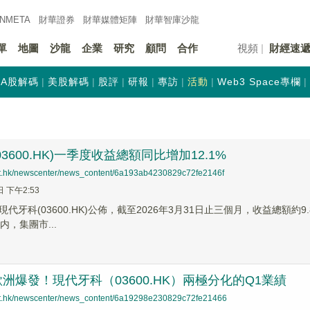
INMETA
財華證券
財華
媒體矩陣
財華
智庫沙龍
單
地圖
沙龍
企業
研究
顧問
合作
視頻
財經速
A股解碼
美股解碼
股評
研報
專訪
活動
Web3 Space專欄
3600.HK)一季度收益總額同比增加12.1%
net.hk/newscenter/news_content/6a193ab4230829c72fe2146f
日 下午2:53
現代牙科(03600.HK)公佈，截至2026年3月31日止三個月，收益總額約9
内，集團市...
洲爆發！現代牙科（03600.HK）兩極分化的Q1業績
net.hk/newscenter/news_content/6a19298e230829c72fe21466