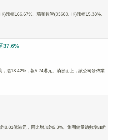
166.67%、瑞和數智(03680.HK)漲幅15.38%、
37.6%
稿，漲13.42%，報5.24港元。消息面上，該公司發佈業
額約8.81億港元，同比增加約5.3%。集團銷量總數增加約