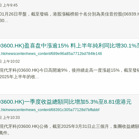
日 上午9:45
1月26日早盤，截至發稿，港股漲幅榜前十名分別為美佳音控股(06939.HK)漲幅
0...
3600.HK)盈喜盘中漲逾15% 料上半年純利同比增30.1%至
net.hk/newscenter/news_content/689e96a85a7712bd784fe146
日 上午10:02
代牙科(03600.HK)今日高開逾9%，後持續走高一度漲超15%，截至發
025年上半年的收...
3600.HK)一季度收益總額同比增加5.3%至8.81億港元
net.hk/newscenter/news_content/68391c305a77128d7bffabbf
日 上午10:33
代牙科(03600.HK)公佈，截至2025年3月31日止三個月，集團收益總
2萬件。