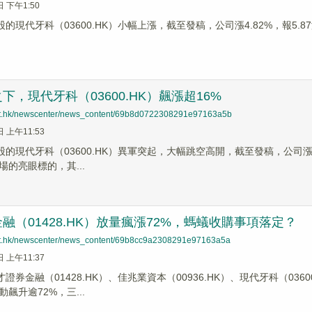
日 下午1:50
股的現代牙科（03600.HK）小幅上漲，截至發稿，公司漲4.82%，報5.87
下，現代牙科（03600.HK）飆漲超16%
net.hk/newscenter/news_content/69b8d0722308291e97163a5b
日 上午11:53
股的現代牙科（03600.HK）異軍突起，大幅跳空高開，截至發稿，公司漲16
的亮眼標的，其...
融（01428.HK）放量瘋漲72%，螞蟻收購事項落定？
net.hk/newscenter/news_content/69b8cc9a2308291e97163a5a
日 上午11:37
才證券金融（01428.HK）、佳兆業資本（00936.HK）、現代牙科（0
飆升逾72%，三...