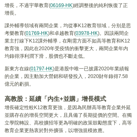
增長，不過宇華教育(
06169-HK
)經調整後的純利恢復了正
增長。
課外輔導領域有兩間企業，均從事K12教育領域，分别是思
考樂教育(
01769-HK
)和卓越教育(
03978-HK
)。因該兩間企
業主打線下K12課外輔導，在剛需方面不如高等教育和K12
教育強，因此在2020年受疫情的衝擊更大，兩間企業年内
均錄得淨利潤下滑，股價也不斷走低。
新東方在線(
01797-HK
)是港股中唯一已披露2020年業績報
的企業，因主動加大營銷和研發投入，2020財年錄得7.58
億元的虧損。
高教股：延續「内生+並購」增長模式
增長確定性較K12教育更強，是因為民辦高等教育企業外延
並購存在的增長空間更大，且具備了長期提價的空間。在獨
立學院轉設、高校擴招等更為明確的政策鼓勵態度下，高等
教育企業更熱衷於對外擴張，以增強規模效應。