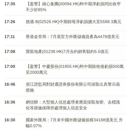
17:35
【盈警】綠心集團(00094.HK)料中期淨虧損同比收窄
不少於85%
17:26
德適-B(02526.HK)中期歸母淨虧損擴大至5588.3萬元
17:11
香港金管局：7月底官方外匯儲備資產為4478億美元
17:08
寶龍地產(01238.HK)7月合約銷售額約5.5億元
17:00
【盈警】中慶股份(01855.HK)料中期除稅後虧損500萬
至2000萬元
16:46
浙江證監局對財通證券股份有限公司採取出具警示函
措施
16:36
網信辦：大型個人信息處理者應當採取加密、去標識
化等措施保障所處理個人信息安全
16:30
國家外匯局：7月末中國外匯儲備規模34188億美元 升
幅0.07%