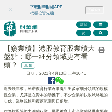
財華智庫網
FINTV
FINMETA
財華證券
媒體矩陣
下載財華財經APP
×
下載APP
智庫沙龍
聯絡我們
把握投資先機
訂閱
简
【窺業績】港股教育股業績大
盤點：哪一細分領域更有看
頭？
原創
日期：
2021年4月10日 上午10:41
過去幾年來，民辦教育行業逐漸誕生出多家細分領域的規模
性企業，尤其是在資本的助推下，不少企業加快攻城略地的
步伐，業務規模和覆蓋範圍與日俱增。
作為抗風險能力強的行業，民辦教育上市企業的發展主要在