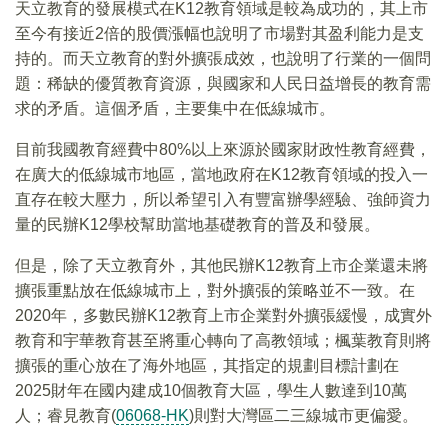
天立教育的發展模式在K12教育領域是較為成功的，其上市
至今有接近2倍的股價漲幅也說明了市場對其盈利能力是支
持的。而天立教育的對外擴張成效，也說明了行業的一個問
題：稀缺的優質教育資源，與國家和人民日益增長的教育需
求的矛盾。這個矛盾，主要集中在低線城市。
目前我國教育經費中80%以上來源於國家財政性教育經費，
在廣大的低線城市地區，當地政府在K12教育領域的投入一
直存在較大壓力，所以希望引入有豐富辦學經驗、強師資力
量的民辦K12學校幫助當地基礎教育的普及和發展。
但是，除了天立教育外，其他民辦K12教育上市企業還未將
擴張重點放在低線城市上，對外擴張的策略並不一致。在
2020年，多數民辦K12教育上市企業對外擴張緩慢，成實外
教育和宇華教育甚至將重心轉向了高教領域；楓葉教育則將
擴張的重心放在了海外地區，其指定的規劃目標計劃在
2025財年在國内建成10個教育大區，學生人數達到10萬
人；睿見教育(
06068-HK
)則對大灣區二三線城市更偏愛。