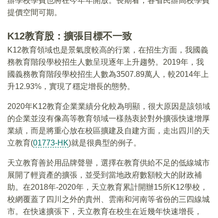
辦學校學費也將在今年年開放。長期看，各省民辦高校學費
提價空間可期。
K12教育股：擴張目標不一致
K12教育領域也是景氣度較高的行業，在招生方面，我國義
務教育階段學校招生人數呈現逐年上升趨勢。2019年，我
國義務教育階段學校招生人數為3507.89萬人，較2014年上
升12.93%，實現了穩定增長的態勢。
2020年K12教育企業業績分化較為明顯，很大原因是該領域
的企業並沒有像高等教育領域一樣熱衷於對外擴張快速增厚
業績，而是將重心放在校區擴建及自建方面，走出四川的天
立教育(
01773-HK
)就是很典型的例子。
天立教育善於用品牌聲譽，選擇在教育供給不足的低線城市
展開了輕資產的擴張，並受到當地政府數額較大的財政補
助。在2018年-2020年，天立教育累計開辦15所K12學校，
校網覆蓋了四川之外的貴州、雲南和河南等省份的三四線城
市。在快速擴張下，天立教育在校生在近幾年快速增長，