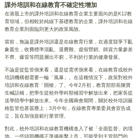
課外培訓和在線教育不確定性增加
在港股上市的課外培訓和在線教育企業主要面向的是K12教
育領域，但相較於純線下基礎教育的企業，課外培訓和在線
教育企業則面臨則更大的政策風險。
當前，無論是課外培訓還是在線教育行業，在過度競爭下亂
象叢生，收費標準混亂、退費難、虛假營銷、師資力量參差
不齊、爆雷等問題層出不窮，不利於行業的健康發展。
不論是從監管側來看，還是從需求側來看，在線教育或校外
培訓機構都需要一輪「風暴」。在這種情況下，政策對校外
培訓和在線教育「開槍」了。今年2月初，教育部部長陳寶
生喊話稱，把學生從校外學科類補習中解放出來，把家長從
送學陪學中解放出來。今年全國兩會期間，關於校外培訓嚴
格監管也甚嚣塵上；3月中旬，在線教育專業委員會宣告成
立，旨在加強規範行業管理。
對此，校外培訓和在線教育機構進入了被「全面監督」的境
地。一些頭部機構正準備衝擊上市，可能受到主管部門的