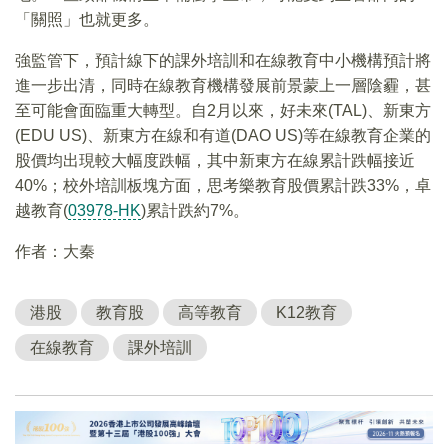
「關照」也就更多。
強監管下，預計線下的課外培訓和在線教育中小機構預計將
進一步出清，同時在線教育機構發展前景蒙上一層陰霾，甚
至可能會面臨重大轉型。自2月以來，好未來(TAL)、新東方
(EDU US)、新東方在線和有道(DAO US)等在線教育企業的
股價均出現較大幅度跌幅，其中新東方在線累計跌幅接近
40%；校外培訓板塊方面，思考樂教育股價累計跌33%，卓
越教育(
03978-HK
)累計跌約7%。
作者：大秦
港股
教育股
高等教育
K12教育
在線教育
課外培訓