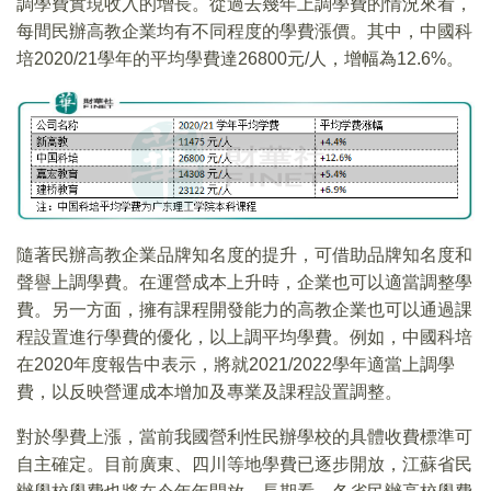
調學費實現收入的增長。從過去幾年上調學費的情況來看，
每間民辦高教企業均有不同程度的學費漲價。其中，中國科
培2020/21學年的平均學費達26800元/人，增幅為12.6%。
隨著民辦高教企業品牌知名度的提升，可借助品牌知名度和
聲譽上調學費。在運營成本上升時，企業也可以適當調整學
費。另一方面，擁有課程開發能力的高教企業也可以通過課
程設置進行學費的優化，以上調平均學費。例如，中國科培
在2020年度報告中表示，將就2021/2022學年適當上調學
費，以反映營運成本增加及專業及課程設置調整。
對於學費上漲，當前我國營利性民辦學校的具體收費標準可
自主確定。目前廣東、四川等地學費已逐步開放，江蘇省民