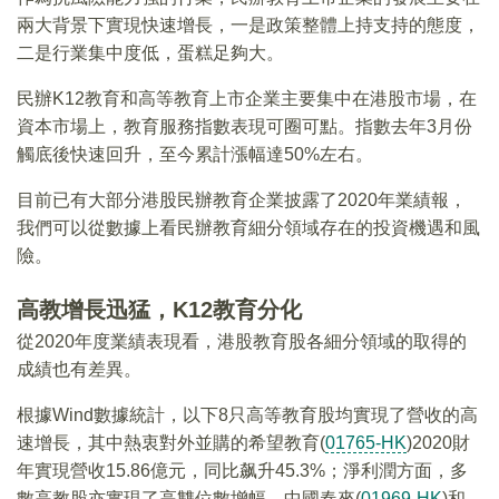
兩大背景下實現快速增長，一是政策整體上持支持的態度，
二是行業集中度低，蛋糕足夠大。
民辦K12教育和高等教育上市企業主要集中在港股市場，在
資本市場上，教育服務指數表現可圈可點。指數去年3月份
觸底後快速回升，至今累計漲幅達50%左右。
目前已有大部分港股民辦教育企業披露了2020年業績報，
我們可以從數據上看民辦教育細分領域存在的投資機遇和風
險。
高教增長迅猛，K12教育分化
從2020年度業績表現看，港股教育股各細分領域的取得的
成績也有差異。
根據Wind數據統計，以下8只高等教育股均實現了營收的高
速增長，其中熱衷對外並購的希望教育(
01765-HK
)2020財
年實現營收15.86億元，同比飙升45.3%；淨利潤方面，多
數高教股亦實現了高雙位數增幅，中國春來(
01969-HK
)和