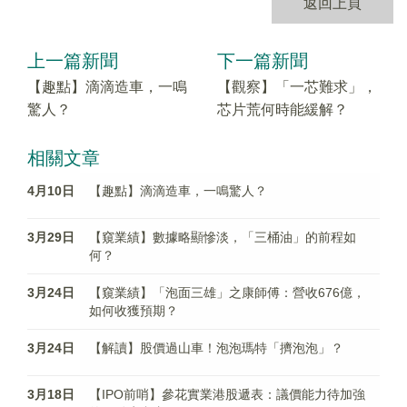
返回上頁
上一篇新聞
下一篇新聞
【趣點】滴滴造車，一鳴
【觀察】「一芯難求」，
驚人？
芯片荒何時能緩解？
相關文章
4月10日
【趣點】滴滴造車，一鳴驚人？
3月29日
【窺業績】數據略顯慘淡，「三桶油」的前程如
何？
3月24日
【窺業績】「泡面三雄」之康師傅：營收676億，
如何收獲預期？
3月24日
【解讀】股價過山車！泡泡瑪特「擠泡泡」？
3月18日
【IPO前哨】參花實業港股遞表：議價能力待加強