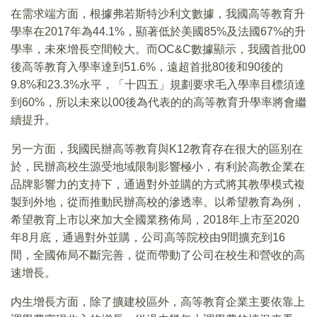
在需求端方面，根據弗若斯特沙利文數據，我國高等教育升
學率在2017年為44.1%，顯著低於美國85%及法國67%的升
學率，未來增長空間較大。而OC&C數據顯示，我國首批00
後高等教育入學率達到51.6%，遠超首批80後和90後的
9.8%和23.3%水平，「十四五」規劃要求毛入學率目標須達
到60%，所以未來以00後為代表的的高等教育升學率將會繼
續提升。
另一方面，我國民辦高等教育與K12教育存在很大的區别在
於，民辦高校生源受地域限制影響極小，有利於高教企業在
品牌影響力的支持下，通過對外並購的方式將其教學模式複
製到外地，從而推動民辦高校的滲透率。以希望教育為例，
希望教育上市以來加大全國業務佈局，2018年上市至2020
年8月底，通過對外並購，公司高等院校由9間擴充到16
間，全國佈局不斷完善，從而帶動了公司在校生和營收的高
速增長。
内生增長方面，除了擴建校區外，高等教育企業主要依靠上