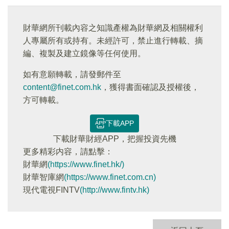
財華網所刊載內容之知識產權為財華網及相關權利
人專屬所有或持有。未經許可，禁止進行轉載、摘
編、複製及建立鏡像等任何使用。
如有意願轉載，請發郵件至
content@finet.com.hk
，獲得書面確認及授權後，
方可轉載。
下載APP
下載財華財經APP，把握投資先機
更多精彩内容，請點擊：
財華網
(https://www.finet.hk/)
財華智庫網
(https://www.finet.com.cn)
現代電視FINTV
(http://www.fintv.hk)