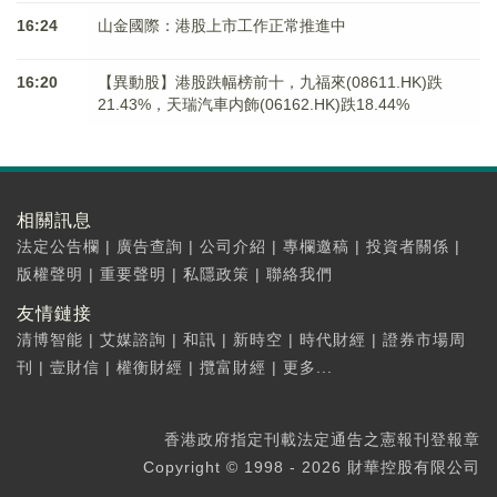
16:24
山金國際：港股上市工作正常推進中
16:20
【異動股】港股跌幅榜前十，九福來(08611.HK)跌
21.43%，天瑞汽車内飾(06162.HK)跌18.44%
相關訊息
法定公告欄
|
廣告查詢
|
公司介紹
|
專欄邀稿
|
投資者關係
|
版權聲明
|
重要聲明
|
私隱政策
|
聯絡我們
友情鏈接
清博智能
|
艾媒諮詢
|
和訊
|
新時空
|
時代財經
|
證券市場周
刊
|
壹財信
|
權衡財經
|
攬富財經
|
更多...
香港政府指定刊載法定通告之憲報刊登報章
Copyright © 1998 - 2026 財華控股有限公司