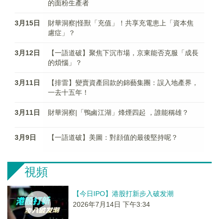
的面粉生產者
3月15日
財華洞察|怪獸「充值」！共享充電患上「資本焦
慮症」？
3月12日
【一語道破】聚焦下沉市場，京東能否克服「成長
的煩惱」？
3月11日
【排雷】變賣資產回款的錦藝集團：誤入地產界，
一去十五年！
3月11日
財華洞察|「鴨鹵江湖」烽煙四起 ，誰能稱雄？
3月9日
【一語道破】美圖：對顔值的最後堅持呢？
視頻
【今日IPO】港股打新步入破发潮
2026年7月14日 下午3:34