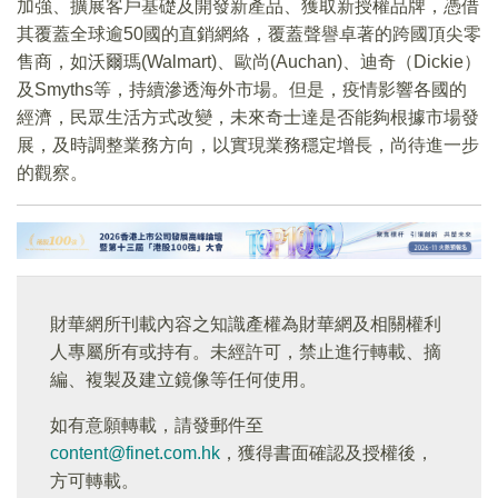
加強、擴展客戶基礎及開發新產品、獲取新授權品牌，憑借
其覆蓋全球逾50國的直銷網絡，覆蓋聲譽卓著的跨國頂尖零
售商，如沃爾瑪(Walmart)、歐尚(Auchan)、迪奇（Dickie）
及Smyths等，持續滲透海外市場。但是，疫情影響各國的
經濟，民眾生活方式改變，未來奇士達是否能夠根據市場發
展，及時調整業務方向，以實現業務穩定增長，尚待進一步
的觀察。
財華網所刊載內容之知識產權為財華網及相關權利
人專屬所有或持有。未經許可，禁止進行轉載、摘
編、複製及建立鏡像等任何使用。
如有意願轉載，請發郵件至
content@finet.com.hk
，獲得書面確認及授權後，
方可轉載。