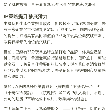
除了財務數據，再來看看2020年公司的業務表現如何。
IP策略提升發展潛力
中國玩具生產企業數量較多，但規模小，市場格局分散，未
有一家企業的市佔率超過5%。近些年以來，國内品牌意識
的提升，打造具有高附加值的IP成為了玩具企業突破重圍，
取得行業領先地位的突破口。
目前，已經有部分玩具品牌企業打造IP品牌，佈局全產業
鏈，商業閉環，希望受惠於行業發展紅利。但IP並非「萬能
點金石」，跨界合作需要IP的知名度，與企業自身消費群體
的貼合度以及IP的變現能力，需要企業具備極強的市場敏感
度和決斷力。
例如，A股的奧飛娛樂曾經斥巨資收購了有妖氣平台，將
《十萬個冷笑話》、《鎮魂街》等知名IP收入囊中。不過，
公司的動漫IP市場化並不成功，致業績出現虧損。
而去年年底上市、火熱的新股之一——泡泡瑪特，以IP作為