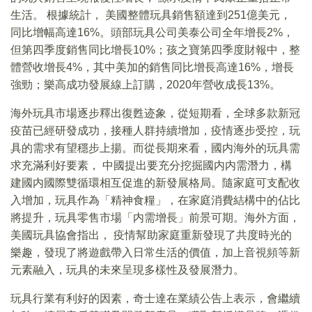
生活。 根據統計， 美國整體玩具銷售額達到251億美元，
同比增幅高達16%。頭部玩具公司美泰公司全年增長2%，
但第四季度銷售同比增長10%；孩之寶第四季度財報中，整
體營收增長4%，其中美加的銷售同比增長高達16%，增長
強勁；樂高成功發展線上訂購，2020年營收成長13%。
海外玩具市場逐步釋出復甦迹象，從短期看，全球多款新冠
疫苗已經研發成功，接種人群持續增加，疫情逐步受控，玩
具的需求有望穩步上揚。而從長期來看，國内海外的玩具需
求充滿利好要素， 中國提出要充分挖掘國内内需潛力，構
建國内國際雙循環相互促進的新發展格局。隨家庭可支配收
入增加，玩具作為「精神食糧」，在家庭消費結構中的佔比
將提升，玩具零售市場「内需增長」前景可期。海外方面，
美國玩具協會指出， 疫情幫助家庭重新發現了共度時光的
樂趣，發現了將遊戲帶入日常生活的價值，加上音視頻等新
元素融入，玩具的未來呈現多樣性及發展潛力。
玩具行業有利好的因素，奇士達在業績公告上表示，會繼續