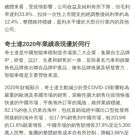
總體來看，受疫情影響，公司收益及純利有所下降，但毛利
率達到33.8%，扣掉一次性上市開支的經調整後純利率約為
12.4%，整體維持穩健，盈利水平優於大部分行業内的其他
公司。
奇士達2020年業績表現優於同行
奇士達是中國智能車模制造市場第二大企業，集聚自主品牌
IP，研發、設計、生產和銷售於一身，並與著名汽車和娛樂
角色品牌推出聯合品牌IP產品，擁有品牌推廣及研發實力，
智能車模是主要營收來源。
2020年財報顯示，奇士達主動減少於受COVID-19影響較為
嚴重的歐洲及美國市場的銷售，策略性擴大銷售往疫情恢復
快速的中國市場，平衡海外訂單的風險，維持業績穩健。
82.1%的收入仍來自海外，包括直銷或經中國出口型批發商
間接銷到海外市場， 但17.9%銷售到中國市場，較2019年
的11.8%顯著增長，中國市場的銷售額增長37.8%至近5,300
萬人民幣。集團的整體銷售成本亦有所控制，降幅3.86%至