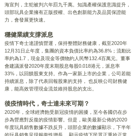
海宣判，主犯被判六年罰九千萬。知識產權保護意識提升，
頭部玩具企業擁有正版授權、出色創新能力及品質保證能
力，會發展更快速。
穩健業績支撐派息
疫情下奇士達謹慎營運，保持整體財務健康，截至2020年
12月31日止年度，集團的資本負債比率約為36.8%；流動比
率約為1.7，現金及現金等價物約人民幣132.4百萬元。董事
會建議派發2020年度末期股息每股0.018港元，派息率
33%，以回饋股東支持。作為一家新上市的企業，公司若能
持續派息，除了代表回報股東的支持， 也反映公司財務健
康，能高效管理現金流並維持股息的支出。
後疫情時代，奇士達未來可期？
2020年，全球經濟飽受新冠疫情的困擾，至今各國仍在步
步為營應對反復的疫情影響。但是，歐美最新公佈的2020
年度玩具銷售數據不跌反升，頭部企業的數據顯示，下半年
的玩具銷售呈現報復性增長， 顯示疫情下民眾正重拾正常