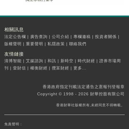
相關訊息
法定公告欄
|
廣告查詢
|
公司介紹
|
專欄邀稿
|
投資者關係
|
版權聲明
|
重要聲明
|
私隱政策
|
聯絡我們
友情鏈接
清博智能
|
艾媒諮詢
|
和訊
|
新時空
|
時代財經
|
證券市場周
刊
|
壹財信
|
權衡財經
|
攬富財經
|
更多...
香港政府指定刊載法定通告之憲報刊登報章
Copyright © 1998 - 2026 財華控股有限公司
香港財華社版權所有,未經同意不得轉載。
免責聲明：