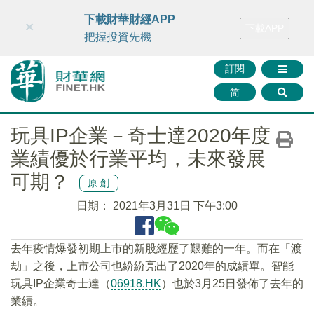
財華智庫網
FINTV
FINMETA
財華證券
媒體矩陣
下載財華財經APP
×
下載APP
智庫沙龍
聯絡我們
把握投資先機
訂閱
简
玩具IP企業－奇士達2020年度
業績優於行業平均，未來發展
可期？
原創
日期：
2021年3月31日 下午3:00
去年疫情爆發初期上市的新股經歷了艱難的一年。而在「渡
劫」之後，上市公司也紛紛亮出了2020年的成績單。智能
玩具IP企業奇士達（
06918.HK
）也於3月25日發佈了去年的
業績。