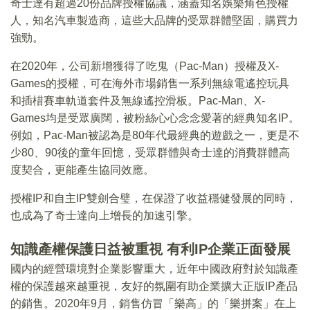
奇士達有超過20份品牌授權協議，涵蓋知名娛樂角色授權
人，知名汽車製造商，這些大品牌的受眾群體堅固，購買力
強勁。
在2020年，公司新增獲得了吃鬼（Pac-Man）授權及X-
Games的授權，可在海外市場銷售一系列無線電遙控玩具
和插棤賽車軌道套件及無線遙控滑板。Pac-Man、X-
Games均是受眾廣闊，被粉絲心心念念愛著的經典知名IP。
例如，Pac-Man被認為是80年代最經典的遊戲之一，更是不
少80、90後的童年回憶，受眾群體與奇士達的消費群體高
度契合，更能產生協同效應。
授權IP和自主IP雙劍合璧，在保證了收益穩健發展的同時，
也成為了奇士達向上增長的加速引擎。
知識產權保護日益被重視 有利IP企業正面發展
國内的經營環境對企業影響重大，近年中國政府對於知識產
權的保護越來越重視，友好的氛圍有助企業擴大正版IP產品
的銷售。2020年9月，銷售仿冒「樂高」的「樂拼案」在上