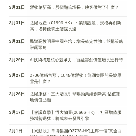
3月31日
營收創新高，股價翻倍增長，映客做對了什麽？
3月31日
弘陽地產（01996.HK）：業績靓麗，規模再創新
高，增持優質土儲謀長遠
3月31日
民辦高教明星中國科培：增長確定性強，並購策略
嶄露頭角
3月29日
AI技術構建核心競爭力，百融雲創價值增長進行時
3月27日
2706億銷售額，1845億營收！龍湖集團的長坡厚
雪是什麽？
3月26日
弘陽服務：三大增長引擎驅動業績創新高,估值窪
地價值凸顯
3月17日
【會議直擊】恆大物業(06666-HK) ：社區增值服
務增勢迅猛，將成未來發展引擎
2月1日
【異動股】阜博集團(03738-HK)主席一個“真金白