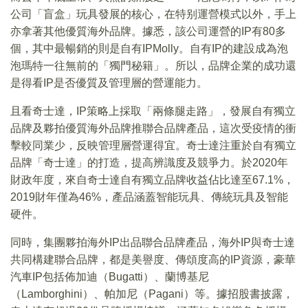
公司「盲盒」玩具發展的核心，在特别運營模式以外，手上
亦拿著其他優質海外品牌。據悉，該公司運營的IP有80多
個，其中最暢銷的則是自有IPMolly。自有IP的建設成為泡
泡瑪特一往無前的「獨門秘籍」。所以，品牌企業的成功還
是得看IP是否優質及管理層的營運能力。
且看奇士達，IP策略上採取「兩條腿走路」，發展自有獨立
品牌及夥拍優質海外品牌推聯合品牌產品，這次受疫情的衝
擊較同業少，反映管理層營運得宜。奇士達注重於自有獨立
品牌「奇士達」的打造，提高辨識度及競爭力。於2020年
財政年度，來自奇士達自有獨立品牌收益佔比達至67.1%，
2019財年僅為46%，產品涵蓋智能玩具、傳統玩具及智能
硬件。
同時，集團夥拍海外IP出品聯合品牌產品，海外IP與奇士達
共同構建聯合品牌，都是美譽度、傳頌度高的IP資源，豪華
汽車IP包括佈加迪（Bugatti）、蘭博基尼
（Lamborghini）、帕加尼（Pagani）等。據招股書披露，