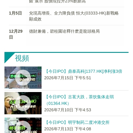
銀”展示 股價現拉升23%創新高
1月5日
兌現高增長、全力降負債 恒大(03333-HK)新戰略
顯成效
12月29
德財兼備，碧桂園诠釋什麽是龍頭格局
日
視頻
【今日IPO】鼎泰高科[1377.HK]净利涨3倍
2026年7月15日 下午5:51
【今日IPO】古茗大跌，茶饮集体走弱
（01364.HK）
2026年7月10日 下午4:53
【今日IPO】明宇制药二度冲港交所
2026年7月13日 下午4:08