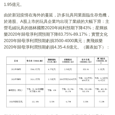
1.95億元。
由於新冠疫情在海外的蔓延，許多玩具同業面臨生存危機，
於港股、A股上市的玩具企業均出現了業績的大幅下滑：主
營毛絨玩具的德林國際2020年純利預期下降43%；星輝娛
樂2020年歸母淨利潤預期下降83.75%-89.17%；實豐文化
2020年歸母淨利潤預期虧損3500-4000萬元；奧飛娛樂
2020年歸母淨利潤預期虧損4.35-4.6億元。（圖表如下）：