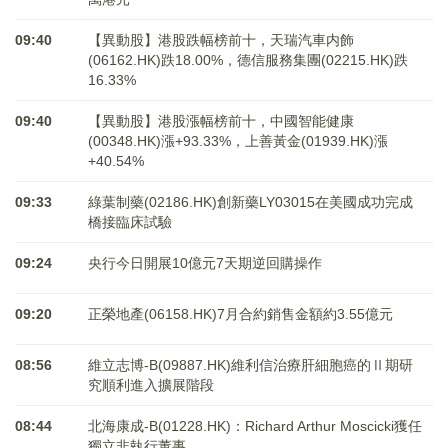
09:40
【異動股】港股跌幅榜前十，天瑞汽車内飾
(06162.HK)跌18.00%，德信服務集團(02215.HK)跌
16.33%
09:40
【異動股】港股漲幅榜前十，中國智能健康
(00348.HK)漲+93.33%，上善黃金(01939.HK)漲
+40.54%
09:33
綠葉制藥(02186.HK)創新藥LY03015在美國成功完成
橋接臨床試驗
09:24
央行今日開展10億元7天期逆回購操作
09:20
正榮地產(06158.HK)7月合約銷售金額約3.55億元
08:56
維立志博-B(09887.HK)維利信治療肝細胞癌的Ⅱ期研
究順利進入擴展階段
08:44
北海康成-B(01228.HK)：Richard Arthur Moscicki獲任
獨立非執行董事