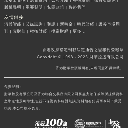
法定公告欄
|
廣告查詢
|
公司介紹
|
專欄邀稿
|
投資者關係
|
版權聲明
|
重要聲明
|
私隱政策
|
聯絡我們
友情鏈接
清博智能
|
艾媒諮詢
|
和訊
|
新時空
|
時代財經
|
證券市場周
刊
|
壹財信
|
權衡財經
|
攬富財經
|
更多...
香港政府指定刊載法定通告之憲報刊登報章
Copyright © 1998 - 2026 財華控股有限公司
香港財華社版權所有,未經同意不得轉載。
免責聲明：
財華控股有限公司及香港聯合交易所有限公司將盡力確保彼等所提供資料
之準確性及可靠性,但並不保證資料絕對無誤,資料如有錯漏而令閣下蒙受
損失,本公司概不負責。