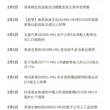
2月1日
香港聯交所譴責浩沙國際及前主席等管理層
2月1日
【盈警】復星旅遊文化(01992-HK)料2020年度股
東應佔虧損為25億元人民幣
2月1日
五菱汽車(00305-HK) 向不少於6名承配人配售合
共2.23億股份
2月1日
香港交易所(00388-HK):提供快手多項產品選擇
2月1日
富力地產(02777-HK) 1月總銷售收入約113.6億元
升77%
2月1日
海信家電(00921-HK) 非全資附屬認購理財產品合
計3億元人民幣
2月1日
社保基金會減持中國人民保險集團(01339-HK) A
股約4.77億股
2月1日
昊海生物科技(06826-HK)控股子公司人工晶狀體