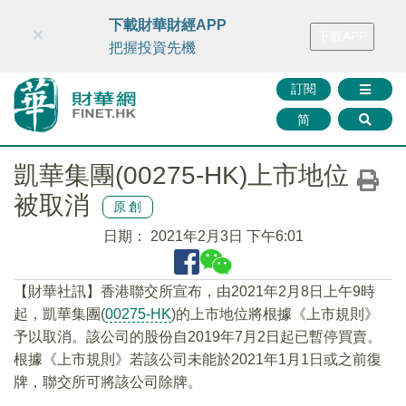
財華智庫網
FINTV
FINMETA
財華證券
媒體矩陣
下載財華財經APP
×
下載APP
智庫沙龍
聯絡我們
把握投資先機
訂閱
简
凱華集團(00275-HK)上市地位
被取消
原創
日期：
2021年2月3日 下午6:01
【財華社訊】香港聯交所宣布，由2021年2月8日上午9時
起，凱華集團(
00275-HK
)的上市地位將根據《上市規則》
予以取消。該公司的股份自2019年7月2日起已暫停買賣。
根據《上市規則》若該公司未能於2021年1月1日或之前復
牌，聯交所可將該公司除牌。