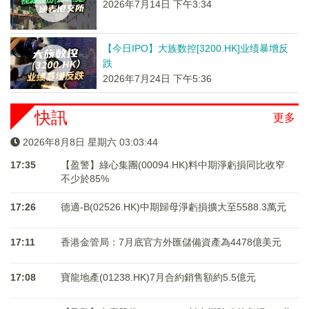
2026年7月14日 下午3:34
【今日IPO】大族数控[3200.HK]业绩暴增反
跌
2026年7月24日 下午5:36
快訊
更多
2026年8月8日 星期六 03:03:44
17:35
【盈警】綠心集團(00094.HK)料中期淨虧損同比收窄
不少於85%
17:26
德適-B(02526.HK)中期歸母淨虧損擴大至5588.3萬元
17:11
香港金管局：7月底官方外匯儲備資產為4478億美元
17:08
寶龍地產(01238.HK)7月合約銷售額約5.5億元