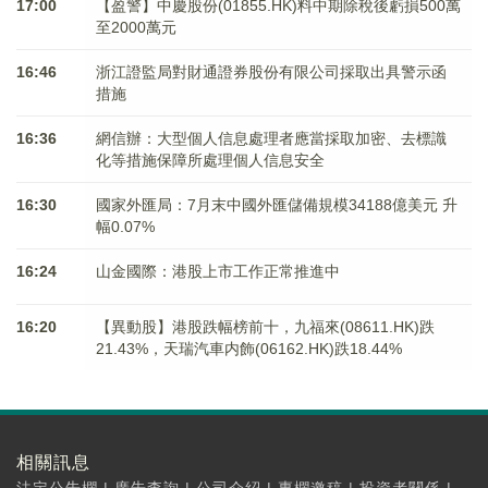
17:00
【盈警】中慶股份(01855.HK)料中期除稅後虧損500萬
至2000萬元
16:46
浙江證監局對財通證券股份有限公司採取出具警示函
措施
16:36
網信辦：大型個人信息處理者應當採取加密、去標識
化等措施保障所處理個人信息安全
16:30
國家外匯局：7月末中國外匯儲備規模34188億美元 升
幅0.07%
16:24
山金國際：港股上市工作正常推進中
16:20
【異動股】港股跌幅榜前十，九福來(08611.HK)跌
21.43%，天瑞汽車内飾(06162.HK)跌18.44%
相關訊息