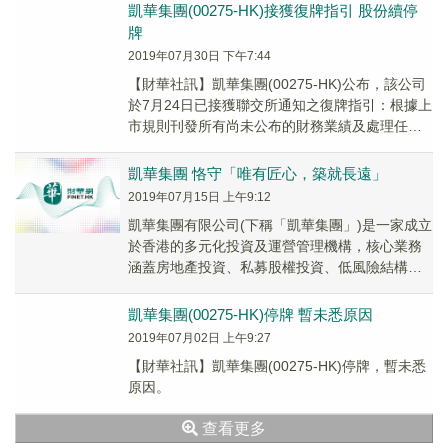
凱華集團(00275-HK)接獲復牌指引 股份續停
牌
2019年07月30日 下午7:44
【財華社訊】凱華集團(00275-HK)公布，該公司
於7月24日已接獲聯交所通知之復牌指引：根據上
市規則刊發所有尚未公布的財務業績及處理任何
審核修訂; 及於市場發放一切重要資訊，...
凱華集團 恪守「唯有匠心，築就長遠」
2019年07月15日 上午9:12
凱華集團有限公司(下稱「凱華集團」)是一家成立
於香港的多元化投資及運營管理機構，核心業務
涵蓋房地產投資、私募股權投資、低風險結構融
資、長期資產管理、不動產出租、電子商務、廣
告宣傳...
凱華集團(00275-HK)停牌 暫未悉原因
2019年07月02日 上午9:27
【財華社訊】凱華集團(00275-HK)停牌，暫未悉
原因。
查看更多