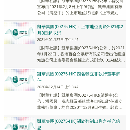
【財華社訊】凱華集團(00275-HK)公布，聯交所
宣布由2021年2月8日上午9時起，凱華集團有限
公司（清盤中）的上市地位將根據《上市規則》
第6.01A條予以取消。聯交所建議，...
凱華集團(00275-HK)：上市地位將於2021年2
月8日起取消
2021年01月27日 下午4:46
【財華社訊】凱華集團(00275-HK)公佈，於2021
年1月22日，香港聯合交易所有限公司發出信函通
知該公司上市委員會根據上市規則第6.01A條決定
取消該公司之上市地位。該公司...
凱華集團(00275-HK)四名獨立非執行董事辭
任
2020年12月14日 上午8:47
【財華社訊】凱華集團(00275-HK)(清盤中)公
佈，潘國興、冼志輝及邬鎮華各自提出辭任獨立
非執行董事，均自2020年12月9日生效。郭嘉立
提出辭任獨立非執行董事，自2020年12月10日生
效。
凱華集團(00275-HK)關於強制出售之補充信
息