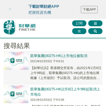
財華智庫網
FINTV
FINMETA
財華證券
媒體矩陣
下載財華財經APP
×
下載APP
智庫沙龍
聯絡我們
把握投資先機
訂閱
简
搜尋結果
凱華集團(00275-HK)上市地位被取消
2021年02月03日 下午6:01
【財華社訊】香港聯交所宣布，由2021年2月8日
上午9時起，凱華集團(00275-HK)的上市地位將
根據《上市規則》予以取消。該公司的股份自
2019年7月2日起已暫停買賣。根據《...
凱華集團(00275-HK)2月8日上午9時起取消上
市地位
2021年02月03日 下午5:09