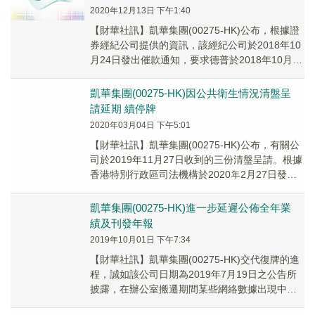
2020年12月13日 下午1:40
【財華社訊】凱華集團(00275-HK)公布，根據證
券經紀公司提供的資訊，該經紀公司於2018年10
月24日發出催款通知，要求德普於2018年10月30
日或之前清還全額保證金貸款...
凱華集團(00275-HK)因公共衛生情況清盤呈
請延期 續停牌
2020年03月04日 下午5:01
【財華社訊】凱華集團(00275-HK)公布，有關公
司於2019年11月27日收到的三份清盤呈請。根據
香港特別行政區司法機構於2020年2月27日發出
的公告，因考慮到當前的公共衛...
凱華集團(00275-HK)進一步延遲公佈全年業
績及刊發年報
2019年10月01日 下午7:34
【財華社訊】凱華集團(00275-HK)交代復牌的進
程，誠如該公司日期為2019年7月19日之公告所
披露，在辦公室搬遷期間某些網絡數據出現中
斷，另該公司的財務團隊出現若干人事變動。