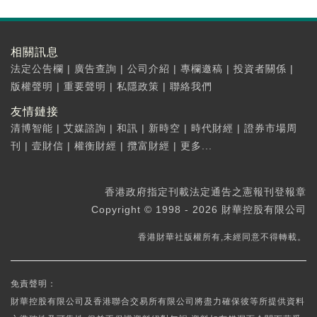
相關訊息
法定公告欄
|
廣告查詢
|
公司介紹
|
專欄邀稿
|
投資者關係
|
版權聲明
|
重要聲明
|
私隱政策
|
聯絡我們
友情鏈接
清博智能
|
艾媒諮詢
|
和訊
|
新時空
|
時代財經
|
證券市場周
刊
|
壹財信
|
權衡財經
|
攬富財經
|
更多...
香港政府指定刊載法定通告之憲報刊登報章
Copyright © 1998 - 2026 財華控股有限公司
香港財華社版權所有,未經同意不得轉載。
免責聲明：
財華控股有限公司及香港聯合交易所有限公司將盡力確保彼等所提供資料