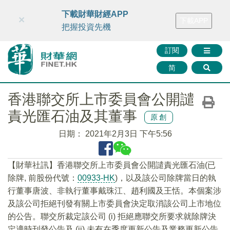
財華智庫網
FINTV
FINMETA
財華證券
媒體矩陣
下載財華財經APP
×
下載APP
智庫沙龍
聯絡我們
把握投資先機
訂閱
简
香港聯交所上市委員會公開譴
責光匯石油及其董事
原創
日期：
2021年2月3日 下午5:56
【財華社訊】香港聯交所上市委員會公開譴責光匯石油(已
除牌, 前股份代號：
00933-HK
)，以及該公司除牌當日的執
行董事唐波、非執行董事戴珠江、趙利國及王恬。本個案涉
及該公司拒絕刊發有關上市委員會決定取消該公司上市地位
的公告。聯交所裁定該公司 (i) 拒絕應聯交所要求就除牌決
定適時刊發公告及 (ii) 未有在季度更新公告及業務更新公告