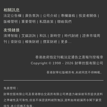
相關訊息
法定公告欄
|
廣告查詢
|
公司介紹
|
專欄邀稿
|
投資者關係
|
版權聲明
|
重要聲明
|
私隱政策
|
聯絡我們
友情鏈接
清博智能
|
艾媒諮詢
|
和訊
|
新時空
|
時代財經
|
證券市場周
刊
|
壹財信
|
權衡財經
|
攬富財經
|
更多...
香港政府指定刊載法定通告之憲報刊登報章
Copyright © 1998 - 2026 財華控股有限公司
香港財華社版權所有,未經同意不得轉載。
免責聲明：
財華控股有限公司及香港聯合交易所有限公司將盡力確保彼等所提供資料
之準確性及可靠性,但並不保證資料絕對無誤,資料如有錯漏而令閣下蒙受
損失,本公司概不負責。