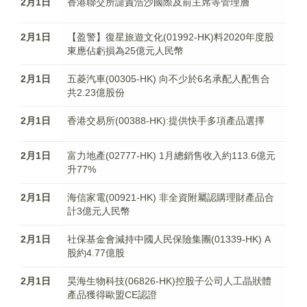
2月1日
香港聯交所譴責浩沙國際及前主席等管理層
2月1日
【盈警】復星旅遊文化(01992-HK)料2020年度股
東應佔虧損為25億元人民幣
2月1日
五菱汽車(00305-HK) 向不少於6名承配人配售合
共2.23億股份
2月1日
香港交易所(00388-HK):提供快手多項產品選擇
2月1日
富力地產(02777-HK) 1月總銷售收入約113.6億元
升77%
2月1日
海信家電(00921-HK) 非全資附屬認購理財產品合
計3億元人民幣
2月1日
社保基金會減持中國人民保險集團(01339-HK) A
股約4.77億股
2月1日
昊海生物科技(06826-HK)控股子公司人工晶狀體
產品獲得歐盟CE認證