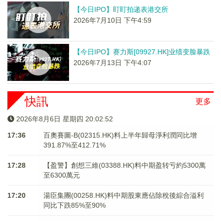
【今日IPO】盯盯拍递表港交所
2026年7月10日 下午4:59
【今日IPO】赛力斯[09927.HK]业绩变脸暴跌
2026年7月13日 下午4:07
快訊
更多
2026年8月6日 星期四 20:02:52
17:36
百奧賽圖-B(02315.HK)料上半年歸母淨利潤同比增
391.87%至412.71%
17:28
【盈警】創想三維(03388.HK)料中期盈转亏約5300萬
至6300萬元
17:20
湯臣集團(00258.HK)料中期股東應佔除稅後綜合溢利
同比下跌85%至90%