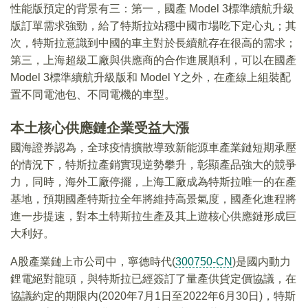
性能版預定的背景有三：第一，國產 Model 3標準續航升級
版訂單需求強勁，給了特斯拉站穩中國市場吃下定心丸；其
次，特斯拉意識到中國的車主對於長續航存在很高的需求；
第三，上海超級工廠與供應商的合作進展順利，可以在國產
Model 3標準續航升級版和 Model Y之外，在產線上組裝配
置不同電池包、不同電機的車型。
本土核心供應鏈企業受益大漲
國海證券認為，全球疫情擴散導致新能源車產業鏈短期承壓
的情況下，特斯拉產銷實現逆勢攀升，彰顯產品強大的競爭
力，同時，海外工廠停擺，上海工廠成為特斯拉唯一的在產
基地，預期國產特斯拉全年將維持高景氣度，國產化進程將
進一步提速，對本土特斯拉生產及其上遊核心供應鏈形成巨
大利好。
A股產業鏈上市公司中，寧德時代(
300750-CN
)是國内動力
鋰電絕對龍頭，與特斯拉已經簽訂了量產供貨定價協議，在
協議約定的期限内(2020年7月1日至2022年6月30日)，特斯