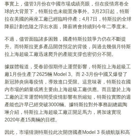
事實上，儘管3月份在中國市場成績亮眼，但在疫情席卷全
球的大背景下，特斯拉也未能置身事外。3月23日起，特斯
拉在美國的兩座工廠已經臨時停產；4月7日，特斯拉的全球
降薪計劃也隨之浮出水面，降薪將會持續到今年二季度末。
不過，儘管面臨諸多困難，國產特斯拉競爭力仍在不斷提
升。而特斯拉更多產品開啓預定的背後，與過去幾個月特斯
拉上海超級工廠迅速爬升的產能支撐也密切分不開。
據媒體報道，受春節假期停止運營影響，特斯拉上海超級工
廠1月份生產了2625輛 Model 3。而 2-3月份中國又爆發了
新冠肺炎病毒疫情，導致進口受限。這意味著，特斯拉在國
内市場的銷量或將主要由上海超級工廠供應。而且鑒於上海
工廠的正常運營時間受疫情影響有所縮短，特斯拉實際的週
產能也許早已經突破3000輛。據特斯拉對外事務副總裁陶
琳介紹，特斯拉上海超級工廠正開足馬力，將加速實現
2020年產15萬輛的目標。
因此，市場猜測特斯拉此次開啓國產Model 3 長續航版和高