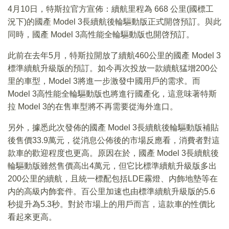
4月10日，特斯拉官方宣佈：續航里程為 668 公里(國標工
況下)的國產 Model 3長續航後輪驅動版正式開啓預訂。與此
同時，國產 Model 3高性能全輪驅動版也開啓預訂。
此前在去年5月，特斯拉開放了續航460公里的國產 Model 3
標準續航升級版的預訂。如今再次投放一款續航猛增200公
里的車型，Model 3將進一步激發中國用戶的需求。而
Model 3高性能全輪驅動版也將進行國產化，這意味著特斯
拉 Model 3的在售車型將不再需要從海外進口。
另外，據悉此次發佈的國產 Model 3長續航後輪驅動版補貼
後售價33.9萬元，從消息公佈後的市場反應看，消費者對這
款車的歡迎程度也更高。原因在於，國產 Model 3長續航後
輪驅動版雖然售價高出4萬元，但它比標準續航升級版多出
200公里的續航，且統一標配包括LDE霧燈、内飾地墊等在
内的高級内飾套件。百公里加速也由標準續航升級版的5.6
秒提升為5.3秒。對於市場上的用戶而言，這款車的性價比
看起來更高。