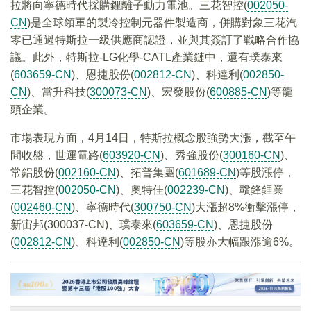
拉將向寧德時代採購鋰離子動力電池。三花智控(
002050-
CN
)是全球領軍的製冷控制元器件製造商，併購對象三花汽
零已通過特斯拉一級供應商認證，並與其簽訂了戰略合作協
議。此外，特斯拉-LG化學-CATL產業鏈中，還有璞泰來
(
603659-CN
)、恩捷股份(
002812-CN
)、科達利(
002850-
CN
)、當升科技(
300073-CN
)、宏發股份(
600885-CN
)等龍
頭企業。
市場表現方面，4月14日，特斯拉概念股強勢大漲，截至午
間收盤，世運電路(
603920-CN
)、秀強股份(
300160-CN
)、
常鋁股份(
002160-CN
)、拓普集團(
601689-CN
)等股漲停，
三花智控(
002050-CN
)、奧特佳(
002239-CN
)、贛鋒鋰業
(
002460-CN
)、寧德時代(
300750-CN
)大漲超8%衝擊漲停，
新宙邦(300037-CN)、璞泰來(
603659-CN
)、恩捷股份
(
002812-CN
)、科達利(
002850-CN
)等股亦大幅跟漲逾6%。