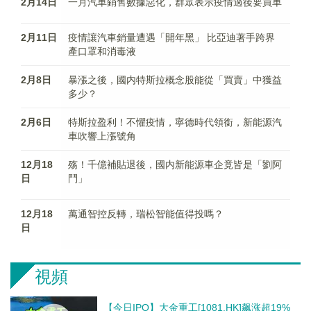
2月14日
一月汽車銷售數據惡化，群眾表示疫情過後要買車
2月11日
疫情讓汽車銷量遭遇「開年黑」 比亞迪著手跨界
產口罩和消毒液
2月8日
暴漲之後，國内特斯拉概念股能從「買賣」中獲益
多少？
2月6日
特斯拉盈利！不懼疫情，寧德時代領銜，新能源汽
車吹響上漲號角
12月18
殇！千億補貼退後，國内新能源車企竟皆是「劉阿
日
鬥」
12月18
萬通智控反轉，瑞松智能值得投嗎？
日
視頻
【今日IPO】大金重工[1081.HK]飙涨超19%