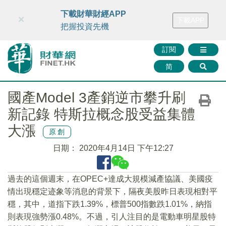
財華智庫網
FINTV
FINMETA
財華證券
媒體矩陣
下載財華財經APP
×
下載APP
智庫沙龍
聯絡我們
把握投資先機
訂閱
简
國產Model 3產銷逆市攀升刷
新記錄 特斯拉概念股受益集體
大漲
原創
日期：
2020年4月14日 下午12:27
過去的這個週末，在OPEC+達成大規模減產協議、美國疫
情出現穩定迹象等消息的背景下，隔夜美股昨日表現相對平
穩，其中，道指下跌1.39%，標普500指數跌1.01%，納指
則表現強勢漲0.48%。不過，引人注目的是電動車明星股特