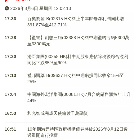
2026年8月6日 星期四 12:02:13
17:36
百奧賽圖-B(02315.HK)料上半年歸母淨利潤同比增
391.87%至412.71%
17:28
【盈警】創想三維(03388.HK)料中期盈转亏約5300萬
至6300萬元
17:20
湯臣集團(00258.HK)料中期股東應佔除稅後綜合溢利
同比下跌85%至90%
17:13
禮邦醫藥-B(09637.HK)料中期虧損同比收窄15%至
25%
17:04
中國海外宏洋集團(00081.HK)7月合約銷售額按年上升
44%
16:53
和光智成完成天使輪數千萬融資
16:51
10年期港元特區政府機構債券將於2026年8月12日透
過重開進行投標