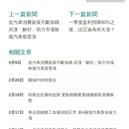
上一篇新聞
下一篇新聞
促汽車消費政策不斷加碼
一季度盈利預降80%之
武漢「解封」助力市場恢
後，比亞迪為何大漲？
復汽車股普漲
相關文章
4月9日
促汽車消費政策不斷加碼 武漢「解封」助力市場
恢復汽車股普漲
2月20日
圍城中的特斯拉
2月19日
特斯拉欲棄钴從鋰 驚動相關產業鏈幾家歡喜幾家
愁
2月17日
車企陸續復工加速回歸正常 港A兩地汽車股全線大
漲