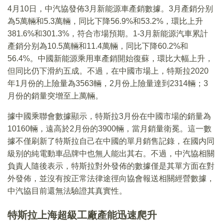
4月10日，中汽協發佈3月新能源車產銷數據。3月產銷分别
為5萬輛和5.3萬輛，同比下降56.9%和53.2%，環比上升
381.6%和301.3%，符合市場預期。1-3月新能源汽車累計
產銷分别為10.5萬輛和11.4萬輛，同比下降60.2%和
56.4%。中國新能源乘用車產銷開始復蘇，環比大幅上升，
但同比仍下滑約五成。不過，在中國市場上，特斯拉2020
年1月份的上險量為3563輛，2月份上險量達到2314輛；3
月份的銷量突增至上萬輛。
據中國乘聯會數據顯示，特斯拉3月份在中國市場的銷量為
10160輛，遠高於2月份的3900輛，當月銷量衛冕。這一數
據不僅刷新了特斯拉自己在中國的單月銷售記錄，在國内同
級别的純電動車品牌中也無人能出其右。不過，中汽協相關
負責人隨後表示，特斯拉對外發佈的數據僅是其單方面在對
外發佈，並沒有按正常法律途徑向協會報送相關經營數據，
中汽協目前還無法驗證其真實性。
特斯拉上海超級工廠產能迅速爬升