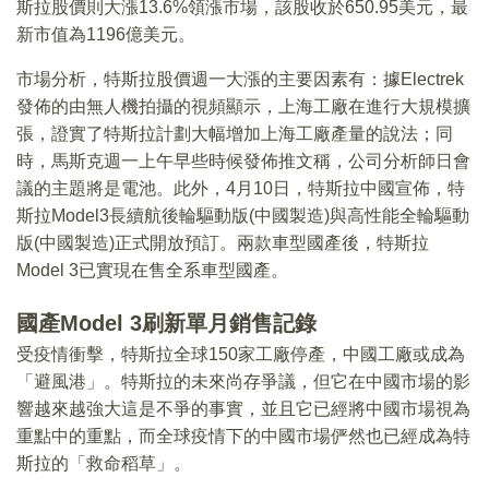
斯拉股價則大漲13.6%領漲市場，該股收於650.95美元，最
新市值為1196億美元。
市場分析，特斯拉股價週一大漲的主要因素有：據Electrek
發佈的由無人機拍攝的視頻顯示，上海工廠在進行大規模擴
張，證實了特斯拉計劃大幅增加上海工廠產量的說法；同
時，馬斯克週一上午早些時候發佈推文稱，公司分析師日會
議的主題將是電池。此外，4月10日，特斯拉中國宣佈，特
斯拉Model3長續航後輪驅動版(中國製造)與高性能全輪驅動
版(中國製造)正式開放預訂。兩款車型國產後，特斯拉
Model 3已實現在售全系車型國產。
國產Model 3刷新單月銷售記錄
受疫情衝擊，特斯拉全球150家工廠停產，中國工廠或成為
「避風港」。特斯拉的未來尚存爭議，但它在中國市場的影
響越來越強大這是不爭的事實，並且它已經將中國市場視為
重點中的重點，而全球疫情下的中國市場俨然也已經成為特
斯拉的「救命稻草」。