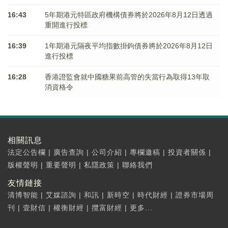
16:43
5年期港元特區政府機構債券將於2026年8月12日透過
重開進行投標
16:39
1年期港元隔夜平均指數掛鉤債券將於2026年8月12日
進行投標
16:28
香港證監會就中國糖果前高管的失當行為取得13年取
消資格令
相關訊息
法定公告欄
|
廣告查詢
|
公司介紹
|
專欄邀稿
|
投資者關係
|
版權聲明
|
重要聲明
|
私隱政策
|
聯絡我們
友情鏈接
清博智能
|
艾媒諮詢
|
和訊
|
新時空
|
時代財經
|
證券市場周
刊
|
壹財信
|
權衡財經
|
攬富財經
|
更多...