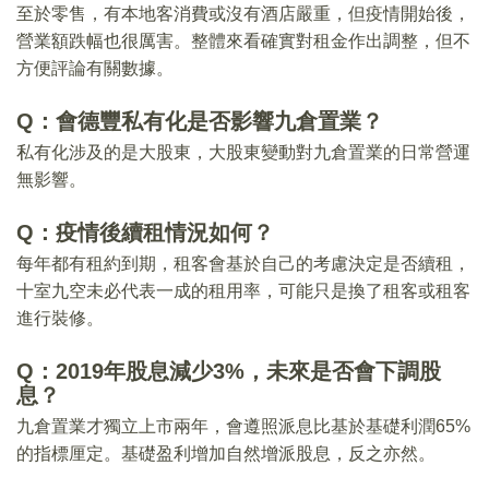
至於零售，有本地客消費或沒有酒店嚴重，但疫情開始後，
營業額跌幅也很厲害。整體來看確實對租金作出調整，但不
方便評論有關數據。
Q：會德豐私有化是否影響九倉置業？
私有化涉及的是大股東，大股東變動對九倉置業的日常營運
無影響。
Q：疫情後續租情況如何？
每年都有租約到期，租客會基於自己的考慮決定是否續租，
十室九空未必代表一成的租用率，可能只是換了租客或租客
進行裝修。
Q：2019年股息減少3%，未來是否會下調股
息？
九倉置業才獨立上市兩年，會遵照派息比基於基礎利潤65%
的指標厘定。基礎盈利增加自然增派股息，反之亦然。