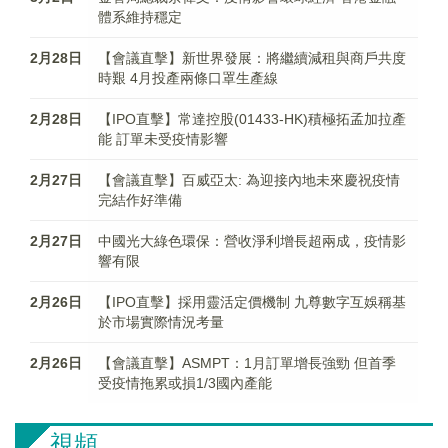
體系維持穩定
2月28日
【會議直擊】新世界發展：將繼續減租與商戶共度
時艱 4月投產兩條口罩生產線
2月28日
【IPO直擊】常達控股(01433-HK)積極拓孟加拉產
能 訂單未受疫情影響
2月27日
【會議直擊】百威亞太: 為迎接內地未來慶祝疫情
完結作好準備
2月27日
中國光大綠色環保：營收淨利增長超兩成，疫情影
響有限
2月26日
【IPO直擊】採用靈活定價機制 九尊數字互娛稱基
於市場實際情況考量
2月26日
【會議直擊】ASMPT：1月訂單增長強勁 但首季
受疫情拖累或損1/3國內產能
視頻