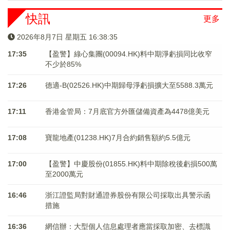
快訊
更多
2026年8月7日 星期五 16:38:36
17:35
【盈警】綠心集團(00094.HK)料中期淨虧損同比收窄
不少於85%
17:26
德適-B(02526.HK)中期歸母淨虧損擴大至5588.3萬元
17:11
香港金管局：7月底官方外匯儲備資產為4478億美元
17:08
寶龍地產(01238.HK)7月合約銷售額約5.5億元
17:00
【盈警】中慶股份(01855.HK)料中期除稅後虧損500萬
至2000萬元
16:46
浙江證監局對財通證券股份有限公司採取出具警示函
措施
16:36
網信辦：大型個人信息處理者應當採取加密、去標識