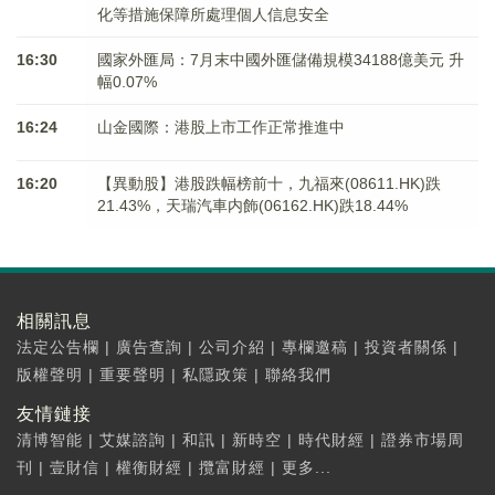
化等措施保障所處理個人信息安全
16:30
國家外匯局：7月末中國外匯儲備規模34188億美元 升
幅0.07%
16:24
山金國際：港股上市工作正常推進中
16:20
【異動股】港股跌幅榜前十，九福來(08611.HK)跌
21.43%，天瑞汽車内飾(06162.HK)跌18.44%
相關訊息
法定公告欄
|
廣告查詢
|
公司介紹
|
專欄邀稿
|
投資者關係
|
版權聲明
|
重要聲明
|
私隱政策
|
聯絡我們
友情鏈接
清博智能
|
艾媒諮詢
|
和訊
|
新時空
|
時代財經
|
證券市場周
刊
|
壹財信
|
權衡財經
|
攬富財經
|
更多...