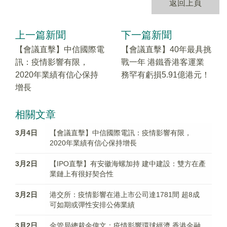
返回上頁
上一篇新聞
下一篇新聞
【會議直擊】中信國際電
【會議直擊】40年最具挑
訊：疫情影響有限，
戰一年 港鐵香港客運業
2020年業績有信心保持
務罕有虧損5.91億港元！
增長
相關文章
3月4日
【會議直擊】中信國際電訊：疫情影響有限，
2020年業績有信心保持增長
3月2日
【IPO直擊】有安徽海螺加持 建中建設：雙方在產
業鏈上有很好契合性
3月2日
港交所：疫情影響在港上市公司達1781間 超8成
可如期或彈性安排公佈業績
3月2日
金管局總裁余偉文：疫情影響環球經濟 香港金融