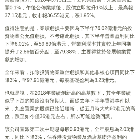
開0.1%，午後公佈業績後，股價立即拉升1%以上，最高報
37.15港元，收市報36.55港元，漲1.95%。
值得注意的是，業績虧損主要因為下半年76.02億港元的投
資物業公允值虧損。不考慮此虧損，其下半年營業盈利同比
下降6.01%，至59.89億港元，營業利潤率其實較上年同期
提升了2.86個百分點，至79.38%，主要得益於發展物業貢
獻的增加。
全年來看，扣除投資物業重估虧損和其他非核心項目同比下
降3%，至97.91億港元，每股基礎盈利為3.23港元。
也就是說，在2018年業績創新高的高基數下，其全年業績
似乎下跌的幅度沒有預期大。而從去年下半年香港事件以
來，九倉置業的股價已接近腰斬，從五月時大約60港元的高
位，跌至如今僅36港元左右，所以可能趁勢回調。
該公司宣派第二次中期息每股0.93港元，全年股息為2.03港
元，同比下降3%，佔香港投資物業及酒店基礎淨盈利的