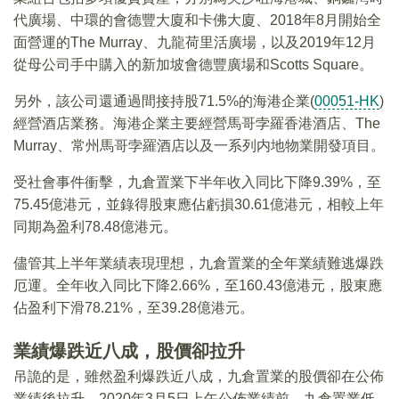
代廣場、中環的會德豐大廈和卡佛大廈、2018年8月開始全
面營運的The Murray、九龍荷里活廣場，以及2019年12月
從母公司手中購入的新加坡會德豐廣場和Scotts Square。
另外，該公司還通過間接持股71.5%的海港企業(
00051-HK
)
經營酒店業務。海港企業主要經營馬哥孛羅香港酒店、The
Murray、常州馬哥孛羅酒店以及一系列内地物業開發項目。
受社會事件衝擊，九倉置業下半年收入同比下降9.39%，至
75.45億港元，並錄得股東應佔虧損30.61億港元，相較上年
同期為盈利78.48億港元。
儘管其上半年業績表現理想，九倉置業的全年業績難逃爆跌
厄運。全年收入同比下降2.66%，至160.43億港元，股東應
佔盈利下滑78.21%，至39.28億港元。
業績爆跌近八成，股價卻拉升
吊詭的是，雖然盈利爆跌近八成，九倉置業的股價卻在公佈
業績後拉升。2020年3月5日上午公佈業績前，九倉置業低