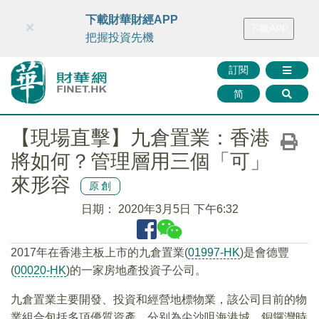
財華智庫網
FINTV
FINMETA
財華證券
媒體矩陣
下載財華財經APP
×
下載APP
智庫沙龍
聯絡我們
把握投資先機
訂閱
简
【現場直擊】九倉置業：香港
將如何？管理層用三個「可」
來形容
原創
日期：
2020年3月5日 下午6:32
2017年在香港主板上市的九倉置業(
01997-HK
)是會德豐
(
00020-HK
)的一家房地產投資子公司。
九倉置業主要開發、投資和經營地標物業，該公司目前的物
業組合包括多項優質資產，分别為尖沙咀海港城、銅鑼灣時