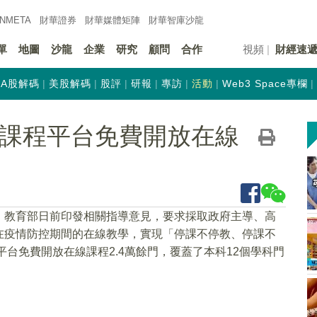
INMETA
財華證券
財華
媒體矩陣
財華
智庫沙龍
單
地圖
沙龍
企業
研究
顧問
合作
視頻
財經速
A股解碼
美股解碼
股評
研報
專訪
活動
Web3 Space專欄
線課程平台免費開放在線
，教育部日前印發相關指導意見，要求採取政府主導、高
在疫情防控期間的在線教學，實現「停課不停教、停課不
平台免費開放在線課程2.4萬餘門，覆蓋了本科12個學科門