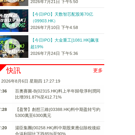
2026年7月21日 下午5:50
【今日IPO】天数智芯配股筹70亿
（09903.HK）
2026年7月10日 下午4:58
【今日IPO】大金重工[1081.HK]飙涨
超19%
2026年7月24日 下午5:36
快訊
更多
2026年8月6日 星期四 17:27:19
7:36
百奧賽圖-B(02315.HK)料上半年歸母淨利潤同
比增391.87%至412.71%
7:28
【盈警】創想三維(03388.HK)料中期盈转亏約
5300萬至6300萬元
7:20
湯臣集團(00258.HK)料中期股東應佔除稅後綜
合溢利同比下跌85%至90%