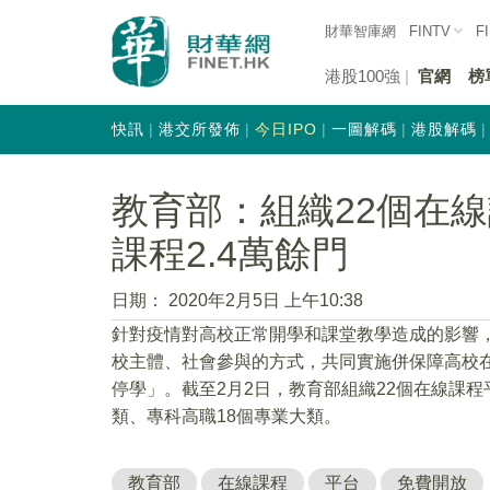
財華智庫網
FINTV
F
港股100強
官網
榜
快訊
港交所發佈
今日IPO
一圖解碼
港股解碼
教育部：組織22個在
課程2.4萬餘門
日期：
2020年2月5日 上午10:38
針對疫情對高校正常開學和課堂教學造成的影響
校主體、社會參與的方式，共同實施併保障高校
停學」。截至2月2日，教育部組織22個在線課程
類、專科高職18個專業大類。
教育部
在線課程
平台
免費開放