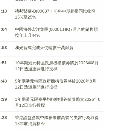
7:13
禮邦醫藥-B(09637.HK)料中期虧損同比收窄
15%至25%
7:04
中國海外宏洋集團(00081.HK)7月合約銷售額
按年上升44%
6:53
和光智成完成天使輪數千萬融資
6:51
10年期港元特區政府機構債券將於2026年8月
12日透過重開進行投標
6:43
5年期港元特區政府機構債券將於2026年8月
12日透過重開進行投標
6:39
1年期港元隔夜平均指數掛鉤債券將於2026年8
月12日進行投標
6:28
香港證監會就中國糖果前高管的失當行為取得
13年取消資格令