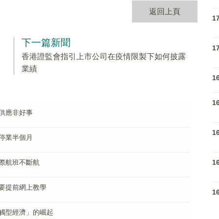
返回上頁
1
下一篇新聞
1
香港證監會指引上市公司在疫情限製下如何披露
業績
1
1
供應非好事
1
停業半個月
1
際航班不斷航
要提前網上教學
1
觸型經濟」的崛起