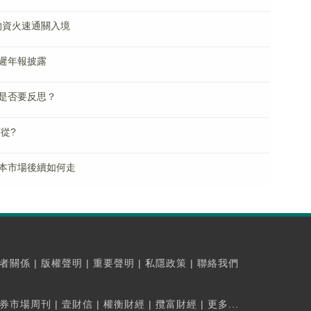
物資火速通關入境
遲年報披露
是否要反思？
從?
本市場後續如何走
者關係
|
版權聲明
|
重要聲明
|
私隱政策
|
聯絡我們
券市場周刊
|
壹財信
|
權衡財經
|
攬富財經
|
更多...