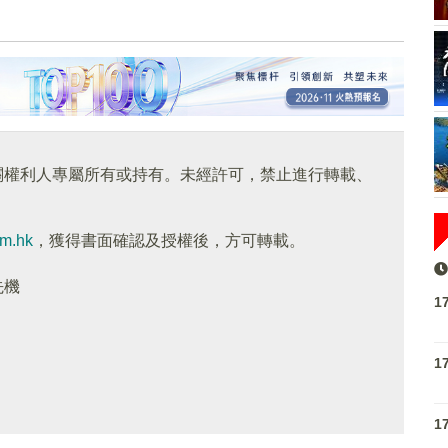
關權利人專屬所有或持有。未經許可，禁止進行轉載、
om.hk
，獲得書面確認及授權後，方可轉載。
先機
1
1
1