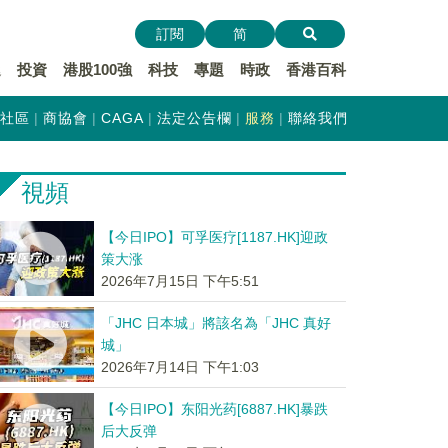
訂閱
简
遞
投資
港股100強
科技
專題
時政
香港百科
社區
商協會
CAGA
法定公告欄
服務
聯絡我們
視頻
【今日IPO】可孚医疗[1187.HK]迎政
策大涨
2026年7月15日 下午5:51
「JHC 日本城」將該名為「JHC 真好
城」
2026年7月14日 下午1:03
【今日IPO】东阳光药[6887.HK]暴跌
后大反弹