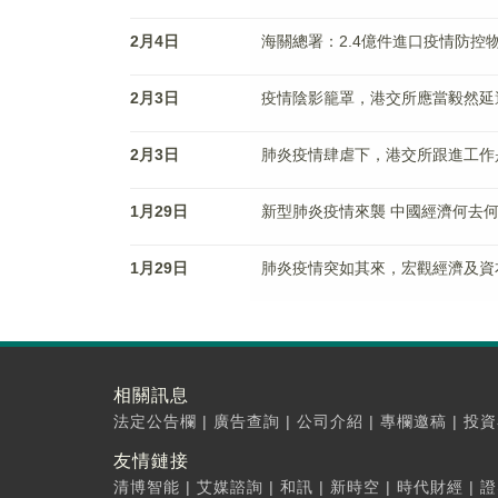
2月4日
海關總署：2.4億件進口疫情防控
2月3日
疫情陰影籠罩，港交所應當毅然延
2月3日
肺炎疫情肆虐下，港交所跟進工作
1月29日
新型肺炎疫情來襲 中國經濟何去何
1月29日
肺炎疫情突如其來，宏觀經濟及資
相關訊息
法定公告欄
|
廣告查詢
|
公司介紹
|
專欄邀稿
|
投資
友情鏈接
清博智能
|
艾媒諮詢
|
和訊
|
新時空
|
時代財經
|
證