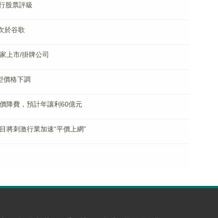
行股票評級
次於谷歌
家上市/掛牌公司
型價格下調
價降費，預計年讓利60億元
目將刺激行業加速“平價上網”