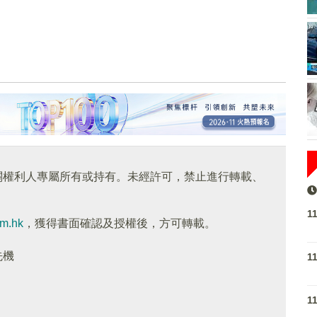
關權利人專屬所有或持有。未經許可，禁止進行轉載、
1
om.hk
，獲得書面確認及授權後，方可轉載。
先機
1
1