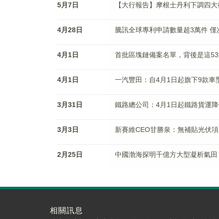
5月7日
【大行報告】摩根士丹利下調四大
4月28日
騰訊全球專利申請數量超3萬件 僅
4月1日
首批區塊鏈備案名單，背後是這53
4月1日
一汽豐田：自4月1日起旗下9款車
3月31日
鐵路總公司：4月1日起鐵路貨運降
3月3日
新賽維CEO甘勝泉：無補貼光伏項
2月25日
中國渤海探明千億方大型凝析氣田
相關訊息