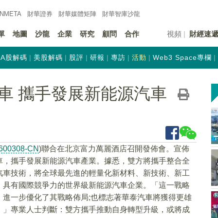
INMETA
財華證券
財華
媒體矩陣
財華
智庫沙龍
單
地圖
沙龍
企業
研究
顧問
合作
視頻
財經速
A股解碼
美股解碼
股評
研報
專訪
活動
Web3 Space專欄
車 攜手發展新能源汽車
600308-CN
)聯合在北京富力萬麗酒店召開發佈會。宣佈
車，攜手發展新能源汽車產業。據悉，雙方將攜手整合全
汽車技術，將全球最先進的輕量化新材料、新技術、新工
、具有國際競爭力的世界級新能源汽車企業。「這一戰略
，進一步優化了其戰略佈局;也標志著華泰汽車將獲得更雄
。」專業人士判斷：雙方攜手推動自身轉型升級，或將成