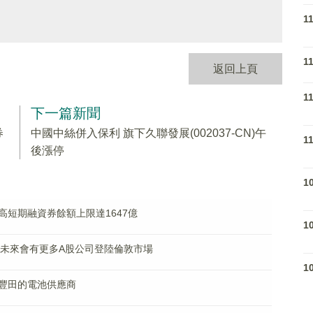
1
1
返回上頁
1
下一篇新聞
券
中國中絲併入保利 旗下久聯發展(002037-CN)午
1
後漲停
1
短期融資券餘額上限達1647億
1
：未來會有更多A股公司登陸倫敦市場
1
豐田的電池供應商