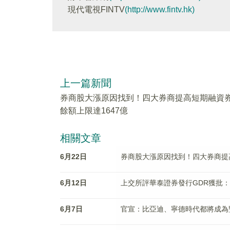
現代電視FINTV
(http://www.fintv.hk)
上一篇新聞
券商股大漲原因找到！四大券商提高短期融資
餘額上限達1647億
相關文章
6月22日
券商股大漲原因找到！四大券商提高
6月12日
上交所評華泰證券發行GDR獲批
6月7日
官宣：比亞迪、寧德時代都將成為