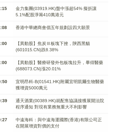
1:15
金力集團(03919.HK)盤中漲超54% 擬折讓
5.1%配股淨籌410萬港元
1:08
香港中華總商會倡五年規劃設四大願景
1:00
【異動股】焦炭Ⅲ板塊下挫，陝西黑貓
(601015.CN)跌8.38%
1:00
【異動股】醫療研發外包板塊拉升，畢得醫藥
(688073.CN)漲20.01%
0:50
宜明昂科-B(01541.HK)附屬宜明凱爾生物醫藥
獲增資5000萬元
0:39
通天酒業(00389.HK)就配售協議接獲展開法院
程序通知 對現有業務無重大不利影響
0:27
中遠海科：與中遠海運國際(香港)有限公司正
在開展增資對價的支付