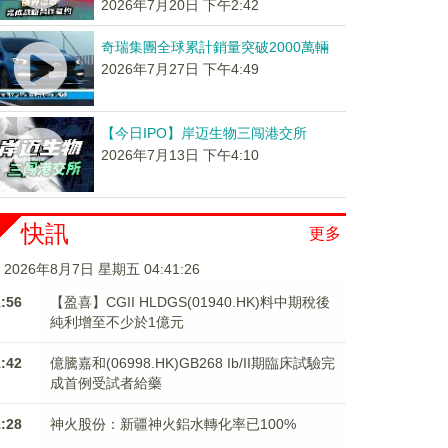
2026年7月20日 下午2:42
奇瑞集團全球累計銷量突破2000萬輛
2026年7月27日 下午4:49
【今日IPO】岸迈生物三闯港交所
2026年7月13日 下午4:10
快訊
更多
2026年8月7日 星期五 04:41:26
1:56
【盈喜】CGII HLDGS(01940.HK)料中期稅後
純利增至不少於1億元
1:42
億騰嘉和(06998.HK)GB268 Ib/II期臨床試驗完
成首例受試者給藥
1:28
神火股份：新疆神火鋁水轉化率已100%