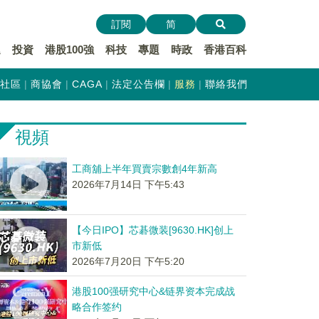
訂閱
简
遞
投資
港股100強
科技
專題
時政
香港百科
社區
商協會
CAGA
法定公告欄
服務
聯絡我們
視頻
工商舖上半年買賣宗數創4年新高
2026年7月14日 下午5:43
【今日IPO】芯碁微装[9630.HK]创上
市新低
2026年7月20日 下午5:20
港股100强研究中心&链界资本完成战
略合作签约