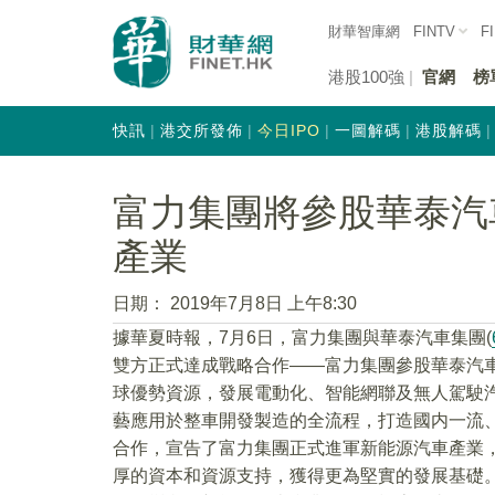
財華智庫網
FINTV
F
港股100強
官網
榜
快訊
港交所發佈
今日IPO
一圖解碼
港股解碼
富力集團將參股華泰汽
產業
日期：
2019年7月8日 上午8:30
據華夏時報，7月6日，富力集團與華泰汽車集團(
雙方正式達成戰略合作——富力集團參股華泰汽
球優勢資源，發展電動化、智能網聯及無人駕駛
藝應用於整車開發製造的全流程，打造國内一流
合作，宣告了富力集團正式進軍新能源汽車產業
厚的資本和資源支持，獲得更為堅實的發展基礎