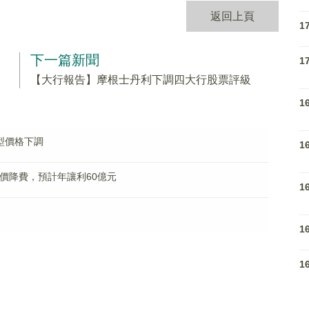
返回上頁
1
下一篇新聞
1
【大行報告】摩根士丹利下調四大行股票評級
1
型價格下調
1
價降費，預計年讓利60億元
1
1
1