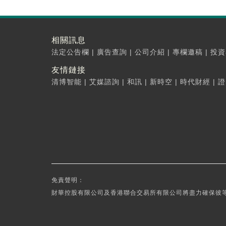
相關訊息
法定公告欄
|
廣告查詢
|
公司介紹
|
專欄邀稿
|
投資
友情鏈接
清博智能
|
艾媒諮詢
|
和訊
|
新時空
|
時代財經
|
證
免責聲明：
財華控股有限公司及香港聯合交易所有限公司將盡力確保彼等