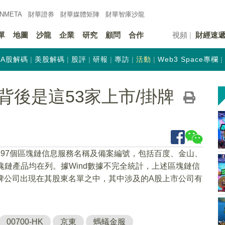
INMETA
財華證券
財華
媒體矩陣
財華
智庫沙龍
單
地圖
沙龍
企業
研究
顧問
合作
視頻
財經速
A股解碼
美股解碼
股評
研報
專訪
活動
Web3 Space專欄
背後是這53家上市/掛牌
197個區塊鏈信息服務名稱及備案編號，包括百度、金山、
塊鏈產品均在列。據Wind數據不完全統計，上述區塊鏈信
牌公司出現在其股東名單之中，其中涉及的A股上市公司有
00700-HK
京東
螞蟻金服