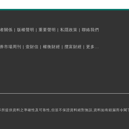
者關係
|
版權聲明
|
重要聲明
|
私隱政策
|
聯絡我們
券市場周刊
|
壹財信
|
權衡財經
|
攬富財經
|
更多...
所提供資料之準確性及可靠性,但並不保證資料絕對無誤,資料如有錯漏而令閣