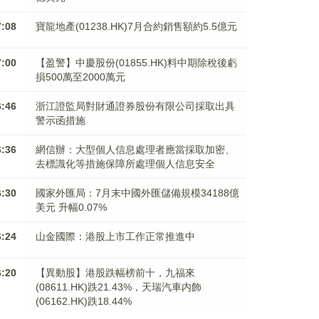
7:08
寶龍地產(01238.HK)7月合約銷售額約5.5億元
7:00
【盈警】中慶股份(01855.HK)料中期除稅後虧
損500萬至2000萬元
6:46
浙江證監局對財通證券股份有限公司採取出具
警示函措施
6:36
網信辦：大型個人信息處理者應當採取加密、
去標識化等措施保障所處理個人信息安全
6:30
國家外匯局：7月末中國外匯儲備規模34188億
美元 升幅0.07%
6:24
山金國際：港股上市工作正常推進中
6:20
【異動股】港股跌幅榜前十，九福來
(08611.HK)跌21.43%，天瑞汽車内飾
(06162.HK)跌18.44%