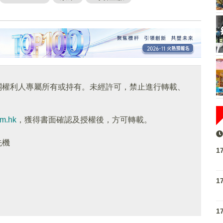
關權利人專屬所有或持有。未經許可，禁止進行轉載、
om.hk
，獲得書面確認及授權後，方可轉載。
先機
1
1
1