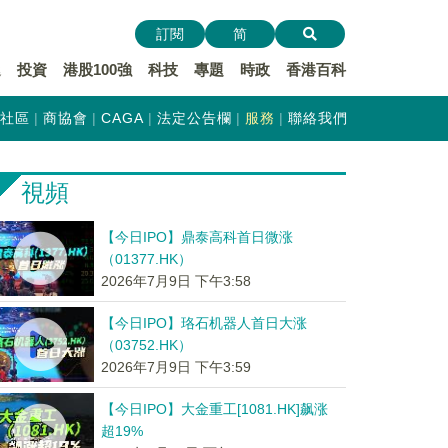
訂閱
简
遞
投資
港股100強
科技
專題
時政
香港百科
社區
商協會
CAGA
法定公告欄
服務
聯絡我們
視頻
【今日IPO】鼎泰高科首日微涨
（01377.HK）
2026年7月9日 下午3:58
【今日IPO】珞石机器人首日大涨
（03752.HK）
2026年7月9日 下午3:59
【今日IPO】大金重工[1081.HK]飙涨
超19%