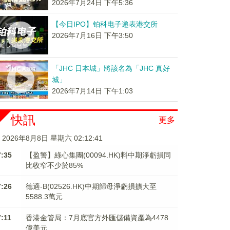
2026年7月24日 下午5:36
【今日IPO】铂科电子递表港交所
2026年7月16日 下午3:50
「JHC 日本城」將該名為「JHC 真好
城」
2026年7月14日 下午1:03
快訊
更多
2026年8月8日 星期六 02:12:41
7:35
【盈警】綠心集團(00094.HK)料中期淨虧損同
比收窄不少於85%
7:26
德適-B(02526.HK)中期歸母淨虧損擴大至
5588.3萬元
7:11
香港金管局：7月底官方外匯儲備資產為4478
億美元