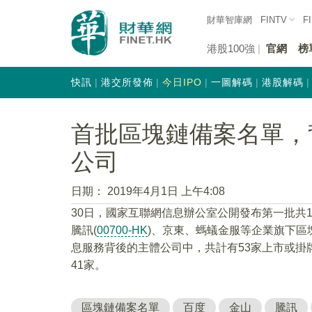
財華智庫網
FINTV
F
港股100強
官網
榜
快訊
港交所發佈
今日IPO
一圖解碼
港股解碼
首批區塊鏈備案名單，
公司
日期：
2019年4月1日 上午4:08
30日，國家互聯網信息辦公室公開發布第一批共
騰訊(
00700-HK
)、京東、螞蟻金服等企業旗下區
息服務背後的主體公司中，共計有53家上市或掛
41家。
區塊鏈備案名單
百度
金山
騰訊