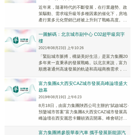
近年來，隨著時代的不斷發展，在行業趨勢、政
策驅動、需求端升級等多種因素的催化下，房地
產行業多元化營銷已經被上升到了戰略高度。在
其他房企仍在多元化突圍路徑上探索時，富力集
團通過提早...
一圖解碼：北京城市副中心 C02超甲級寫字
樓
2021年08月23日 上午10:26
「緊貼城市脈搏，構築美好生活」是富力集團20
多年來一直秉承的發展戰略。以北京來說，富力
順應著通州高速發展的軌迹和高端商務需求，以
國際化的水準打造了通州·富力中心項目。該項目
坐落北...
富力集團&大西安CAZ城市發展高峰論壇盛大
啟幕
2019年08月19日 上午6:23
8月18日，由富力集團陜西公司主辦的“賦啟城芯·
預鑒城市答案”富力集團&大西安CAZ城市發展高
峰論壇在西安麗思卡爾頓酒店開幕。峰會研討立
足於西安土門區域，打造國際前沿CAZ發展模
式。
富力集團將參股華泰汽車 攜手發展新能源汽