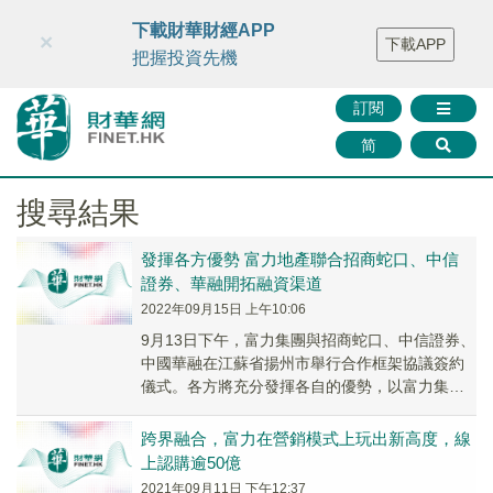
財華智庫網
FINTV
FINMETA
財華證券
媒體矩陣
下載財華財經APP
×
下載APP
智庫沙龍
聯絡我們
把握投資先機
訂閱
简
搜尋結果
發揮各方優勢 富力地產聯合招商蛇口、中信
證券、華融開拓融資渠道
2022年09月15日 上午10:06
9月13日下午，富力集團與招商蛇口、中信證券、
中國華融在江蘇省揚州市舉行合作框架協議簽約
儀式。各方將充分發揮各自的優勢，以富力集團
位於大灣區的城市更新儲備資源為基礎，進行全
面的梳理研究，推動合作事宜。
跨界融合，富力在營銷模式上玩出新高度，線
上認購逾50億
2021年09月11日 下午12:37