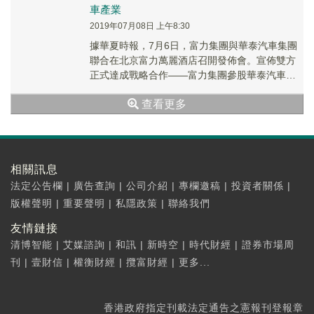
車產業
2019年07月08日 上午8:30
據華夏時報，7月6日，富力集團與華泰汽車集團
聯合在北京富力萬麗酒店召開發佈會。宣佈雙方
正式達成戰略合作——富力集團參股華泰汽車，
攜手發展新能源汽車產業。據悉，雙方將攜手整
查看更多
合全球優...
相關訊息
法定公告欄
|
廣告查詢
|
公司介紹
|
專欄邀稿
|
投資者關係
|
版權聲明
|
重要聲明
|
私隱政策
|
聯絡我們
友情鏈接
清博智能
|
艾媒諮詢
|
和訊
|
新時空
|
時代財經
|
證券市場周
刊
|
壹財信
|
權衡財經
|
攬富財經
|
更多...
香港政府指定刊載法定通告之憲報刊登報章