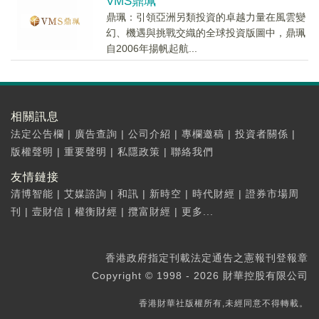
VMS鼎珮
鼎珮：引領亞洲另類投資的卓越力量在風雲變
幻、機遇與挑戰交織的全球投資版圖中，鼎珮
自2006年揚帆起航...
相關訊息
法定公告欄
|
廣告查詢
|
公司介紹
|
專欄邀稿
|
投資者關係
|
版權聲明
|
重要聲明
|
私隱政策
|
聯絡我們
友情鏈接
清博智能
|
艾媒諮詢
|
和訊
|
新時空
|
時代財經
|
證券市場周
刊
|
壹財信
|
權衡財經
|
攬富財經
|
更多...
香港政府指定刊載法定通告之憲報刊登報章
Copyright © 1998 - 2026 財華控股有限公司
香港財華社版權所有,未經同意不得轉載。