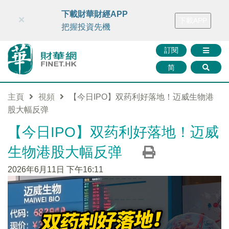
財華智庫網
FINTV
FINMETA
財華證券
媒體矩陣
下載財華財經APP
×
下載APP
智庫沙龍
聯絡我們
把握投資先機
訂閱
简
主頁
視頻
【今日IPO】双药利好落地！迈威生物港
股大幅反弹
【今日IPO】双药利好落地！迈威
生物港股大幅反弹
2026年6月11日 下午16:11