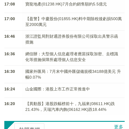
17:08
寶龍地產(01238.HK)7月合約銷售額約5.5億元
17:00
【盈警】中慶股份(01855.HK)料中期除稅後虧損500萬
至2000萬元
16:46
浙江證監局對財通證券股份有限公司採取出具警示函
措施
16:36
網信辦：大型個人信息處理者應當採取加密、去標識
化等措施保障所處理個人信息安全
16:30
國家外匯局：7月末中國外匯儲備規模34188億美元 升
幅0.07%
16:24
山金國際：港股上市工作正常推進中
16:20
【異動股】港股跌幅榜前十，九福來(08611.HK)跌
21.43%，天瑞汽車内飾(06162.HK)跌18.44%
更多