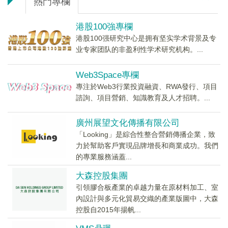
熱門專欄
港股100強專欄
港股100强研究中心是拥有坚实学术背景及专
业专家团队的非盈利性学术研究机构。...
Web3Space專欄
專注於Web3行業投資融資、RWA發行、項目
諮詢、項目營銷、知識教育及人才招聘。...
廣州展望文化傳播有限公司
「Looking」是綜合性整合營銷傳播企業，致
力於幫助客戶實現品牌增長和商業成功。我們
的專業服務涵蓋...
大森控股集團
引領膠合板產業的卓越力量在原材料加工、室
內設計與多元化貿易交織的產業版圖中，大森
控股自2015年揚帆...