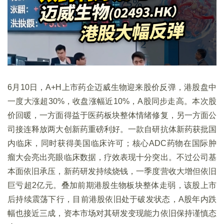
6月10日，A+H上市药企迈威生物迎来股价反弹，港股盘中
一度大涨超30%，收盘涨幅近10%，A股同步走高。本次股
价回暖，一方面得益于医药板块整体情绪修复，另一方面公
司接连释放两大创新药重磅利好。一款自研抗体新药获批国
内临床，同时获得美国临床许可；核心ADC药物在国际肿
瘤大会亮出亮眼临床数据，疗效表现十分突出。不过公司基
本面依旧承压，新药研发持续烧钱，一季度营收大增但依旧
巨亏超2亿元。叠加前期港股生物板块整体走弱，该股上市
后持续震荡下行，目前港股依旧处于破发状态，A股年内跌
幅也接近三成，资本市场对其研发变现能力依旧保持谨慎态