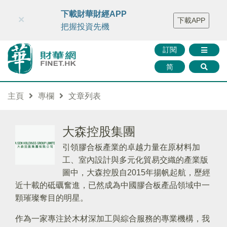
財華智庫網
FINTV
FINMETA
財華證券
媒體矩陣
下載財華財經APP
×
下載APP
智庫沙龍
聯絡我們
把握投資先機
訂閱
简
主頁
專欄
文章列表
大森控股集團
引領膠合板產業的卓越力量在原材料加
工、室內設計與多元化貿易交織的產業版
圖中，大森控股自2015年揚帆起航，歷經
近十載的砥礪奮進，已然成為中國膠合板產品領域中一
顆璀璨奪目的明星。
作為一家專注於木材深加工與綜合服務的專業機構，我