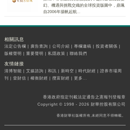
幻、機遇與挑戰交織的全球投資版圖中，鼎珮
自2006年揚帆起航...
相關訊息
法定公告欄
|
廣告查詢
|
公司介紹
|
專欄邀稿
|
投資者關係
|
版權聲明
|
重要聲明
|
私隱政策
|
聯絡我們
友情鏈接
清博智能
|
艾媒諮詢
|
和訊
|
新時空
|
時代財經
|
證券市場周
刊
|
壹財信
|
權衡財經
|
攬富財經
|
更多...
香港政府指定刊載法定通告之憲報刊登報章
Copyright © 1998 - 2026 財華控股有限公司
香港財華社版權所有,未經同意不得轉載。