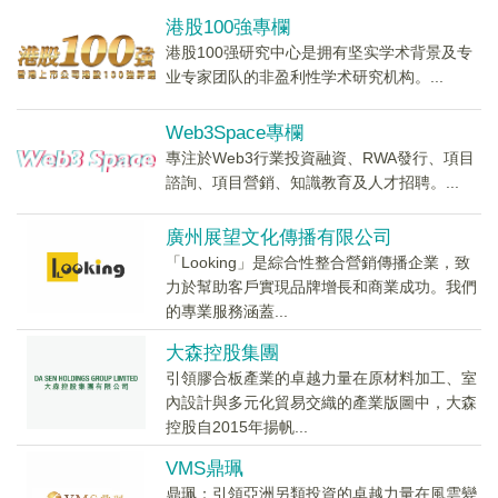
港股100強專欄
港股100强研究中心是拥有坚实学术背景及专
业专家团队的非盈利性学术研究机构。...
Web3Space專欄
專注於Web3行業投資融資、RWA發行、項目
諮詢、項目營銷、知識教育及人才招聘。...
廣州展望文化傳播有限公司
「Looking」是綜合性整合營銷傳播企業，致
力於幫助客戶實現品牌增長和商業成功。我們
的專業服務涵蓋...
大森控股集團
引領膠合板產業的卓越力量在原材料加工、室
內設計與多元化貿易交織的產業版圖中，大森
控股自2015年揚帆...
VMS鼎珮
鼎珮：引領亞洲另類投資的卓越力量在風雲變