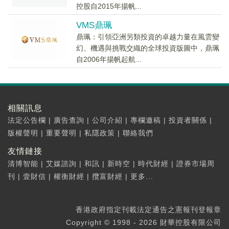
控股自2015年揚帆...
VMS鼎珮
鼎珮：引領亞洲另類投資的卓越力量在風雲變
幻、機遇與挑戰交織的全球投資版圖中，鼎珮
自2006年揚帆起航...
相關訊息
法定公告欄
|
廣告查詢
|
公司介紹
|
專欄邀稿
|
投資者關係
|
版權聲明
|
重要聲明
|
私隱政策
|
聯絡我們
友情鏈接
清博智能
|
艾媒諮詢
|
和訊
|
新時空
|
時代財經
|
證券市場周
刊
|
壹財信
|
權衡財經
|
攬富財經
|
更多...
香港政府指定刊載法定通告之憲報刊登報章
Copyright © 1998 - 2026 財華控股有限公司