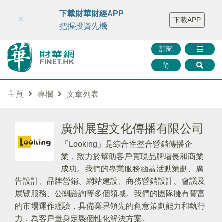
財華智庫網
FINTV
FINMETA
財華證券
媒體矩陣
下載財華財經APP
×
下載APP
智庫沙龍
聯絡我們
把握投資先機
訂閱
简
主頁
專欄
文章列表
廣州展望文化傳播有限公司
「Looking」是綜合性整合營銷傳播企
業，致力於幫助客戶實現品牌增長和商業
成功。我們的專業服務涵蓋活動策劃、廣
告設計、品牌營銷、網站建設、商務營銷設計、會議及
展覽服務、公關諮詢等多個領域。我們的團隊擁有豐富
的市場運作經驗，具備業界領先的創意策劃能力和執行
力，為客戶量身定製個性化解決方案。